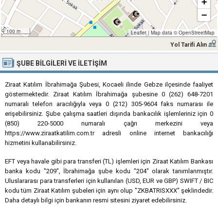
+
−
100 m
Leaflet
|
Map data ©
OpenStreetMap
Yol Tarifi Alın
ŞUBE BILGILERI VE İLETIŞIM
Ziraat Katılım İbrahimağa Şubesi, Kocaeli ilinde Gebze ilçesinde faaliyet
göstermektedir. Ziraat Katılım İbrahimağa şubesine 0 (262) 648-7201
numaralı telefon aracılığıyla veya 0 (212) 305-9604 faks numarası ile
erişebilirsiniz. Şube çalışma saatleri dışında bankacılık işlemleriniz için 0
(850) 220-5000 numaralı çağrı merkezini veya
https://www.ziraatkatilim.com.tr adresli online internet bankacılığı
hizmetini kullanabilirsiniz.
EFT veya havale gibi para transferi (TL) işlemleri için Ziraat Katılım Bankası
banka kodu "209", İbrahimağa şube kodu "204" olarak tanımlanmıştır.
Uluslararası para transferleri için kullanılan (USD, EUR ve GBP) SWIFT / BIC
kodu tüm Ziraat Katılım şubeleri için aynı olup "ZKBATRISXXX" şeklindedir.
Daha detaylı bilgi için bankanın resmi sitesini ziyaret edebilirsiniz.