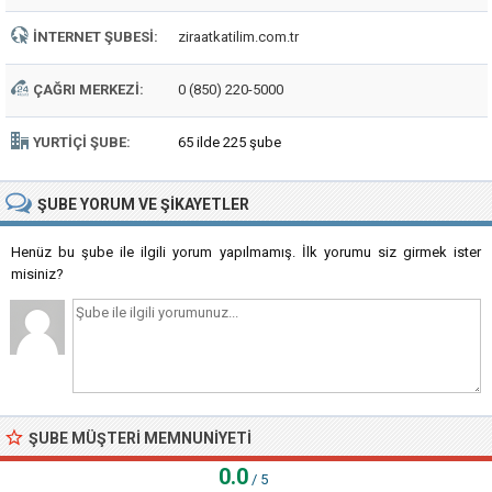
İNTERNET ŞUBESI:
ziraatkatilim.com.tr
ÇAĞRI MERKEZI:
0 (850) 220-5000
YURTIÇI ŞUBE:
65 ilde 225 şube
ŞUBE
YORUM VE ŞIKAYETLER
Henüz bu şube ile ilgili yorum yapılmamış. İlk yorumu siz girmek ister
misiniz?
ŞUBE MÜŞTERI MEMNUNIYETI
0.0
/ 5