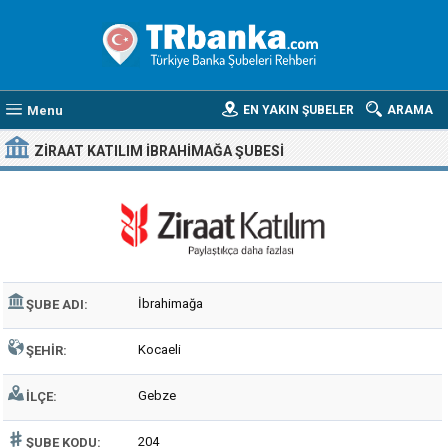
Menu
EN YAKIN ŞUBELER
ARAMA
ZIRAAT KATILIM İBRAHIMAĞA ŞUBESI
İbrahimağa
ŞUBE ADI:
Kocaeli
ŞEHIR:
Gebze
İLÇE:
204
ŞUBE KODU: