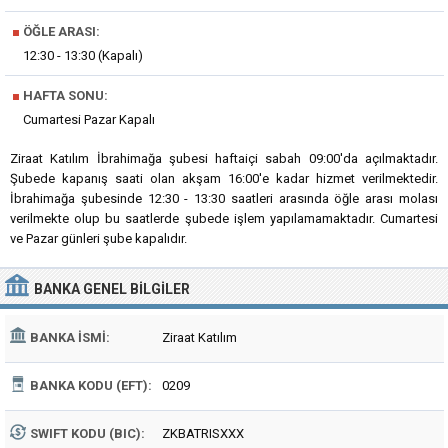
■
ÖĞLE ARASI:
12:30 - 13:30 (Kapalı)
■
HAFTA SONU:
Cumartesi Pazar Kapalı
Ziraat Katılım İbrahimağa şubesi haftaiçi sabah 09:00'da açılmaktadır.
Şubede kapanış saati olan akşam 16:00'e kadar hizmet verilmektedir.
İbrahimağa şubesinde 12:30 - 13:30 saatleri arasında öğle arası molası
verilmekte olup bu saatlerde şubede işlem yapılamamaktadır. Cumartesi
ve Pazar günleri şube kapalıdır.
BANKA
GENEL BILGILER
BANKA İSMI:
Ziraat Katılım
BANKA KODU (EFT):
0209
SWIFT KODU (BIC):
ZKBATRISXXX