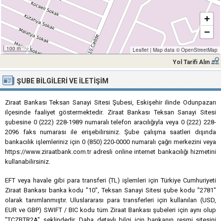
+
−
100 m
Leaflet
|
Map data ©
OpenStreetMap
Yol Tarifi Alın
ŞUBE BILGILERI VE İLETIŞIM
Ziraat Bankası Teksan Sanayi Sitesi Şubesi, Eskişehir ilinde Odunpazarı
ilçesinde faaliyet göstermektedir. Ziraat Bankası Teksan Sanayi Sitesi
şubesine 0 (222) 228-1989 numaralı telefon aracılığıyla veya 0 (222) 228-
2096 faks numarası ile erişebilirsiniz. Şube çalışma saatleri dışında
bankacılık işlemleriniz için 0 (850) 220-0000 numaralı çağrı merkezini veya
https://www.ziraatbank.com.tr adresli online internet bankacılığı hizmetini
kullanabilirsiniz.
EFT veya havale gibi para transferi (TL) işlemleri için Türkiye Cumhuriyeti
Ziraat Bankası banka kodu "10", Teksan Sanayi Sitesi şube kodu "2781"
olarak tanımlanmıştır. Uluslararası para transferleri için kullanılan (USD,
EUR ve GBP) SWIFT / BIC kodu tüm Ziraat Bankası şubeleri için aynı olup
"TCZBTR2A" şeklindedir. Daha detaylı bilgi için bankanın resmi sitesini