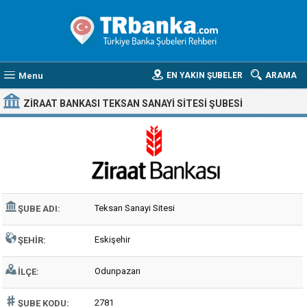
Menu
EN YAKIN ŞUBELER
ARAMA
ZIRAAT BANKASI TEKSAN SANAYI SITESI ŞUBESI
Teksan Sanayi Sitesi
ŞUBE ADI:
Eskişehir
ŞEHIR:
Odunpazarı
İLÇE:
2781
ŞUBE KODU: