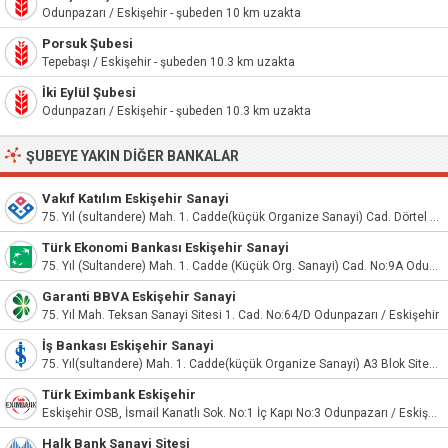
Odunpazarı / Eskişehir - şubeden 10 km uzakta
Porsuk Şubesi
Tepebaşı / Eskişehir - şubeden 10.3 km uzakta
İki Eylül Şubesi
Odunpazarı / Eskişehir - şubeden 10.3 km uzakta
ŞUBEYE YAKIN DIĞER BANKALAR
Vakıf Katılım Eskişehir Sanayi
75. Yıl (sultandere) Mah. 1. Cadde(küçük Organize Sanayi) Cad. Dörtel Blok No:3C Odunpazarı/Eskişehir
Türk Ekonomi Bankası Eskişehir Sanayi
75. Yıl (Sultandere) Mah. 1. Cadde (Küçük Org. Sanayi) Cad. No:9A Odunpazarı/Eskişehir
Garanti BBVA Eskişehir Sanayi
75. Yıl Mah. Teksan Sanayi Sitesi 1. Cad. No:64/D Odunpazarı / Eskişehir
İş Bankası Eskişehir Sanayi
75. Yıl(sultandere) Mah. 1. Cadde(küçük Organize Sanayi) A3 Blok Sitesi No:35 Odunpazarı
Türk Eximbank Eskişehir
Eskişehir OSB, İsmail Kanatlı Sok. No:1 İç Kapı No:3 Odunpazarı / Eskişehir
Halk Bank Sanayi Sitesi