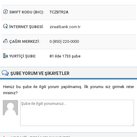
SWIFT KODU (BIC):
TCZBTR2A
İNTERNET ŞUBESI:
ziraatbank.com.tr
ÇAĞRI MERKEZI:
0 (850) 220-0000
YURTIÇI ŞUBE:
81 ilde 1733 şube
ŞUBE
YORUM VE ŞIKAYETLER
Henüz bu şube ile ilgili yorum yapılmamış. İlk yorumu siz girmek ister
misiniz?