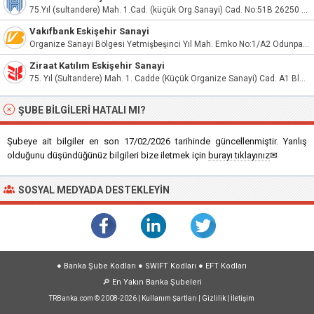
75.Yıl (sultandere) Mah. 1.Cad. (küçük Org.Sanayi) Cad. No:51B 26250 Odunpazarı
Vakıfbank Eskişehir Sanayi
Organize Sanayi Bölgesi Yetmişbeşinci Yıl Mah. Emko No:1/A2 Odunpazarı/Eskişehir
Ziraat Katılım Eskişehir Sanayi
75. Yıl (Sultandere) Mah. 1. Cadde (Küçük Organize Sanayi) Cad. A1 Blok Sitesi No:55 Odunpazarı / Eskişehir
ŞUBE BILGILERI HATALI MI?
Şubeye ait bilgiler en son 17/02/2026 tarihinde güncellenmiştir. Yanlış
olduğunu düşündüğünüz bilgileri bize iletmek için
burayı tıklayınız
✉
SOSYAL MEDYADA DESTEKLEYIN
●
Banka Şube Kodları
●
SWIFT Kodları
●
EFT Kodları
🔎
En Yakın Banka Şubeleri
TRBanka.com © 2008-2026 |
Kullanım Şartları
|
Gizlilik
|
İletişim