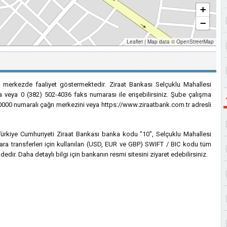
+
−
Leaflet
|
Map data ©
OpenStreetMap
i merkezde faaliyet göstermektedir. Ziraat Bankası Selçuklu Mahallesi
a veya 0 (382) 502-4036 faks numarası ile erişebilirsiniz. Şube çalışma
0-0000 numaralı çağrı merkezini veya https://www.ziraatbank.com.tr adresli
n Türkiye Cumhuriyeti Ziraat Bankası banka kodu "10", Selçuklu Mahallesi
ara transferleri için kullanılan (USD, EUR ve GBP) SWIFT / BIC kodu tüm
dir. Daha detaylı bilgi için bankanın resmi sitesini ziyaret edebilirsiniz.