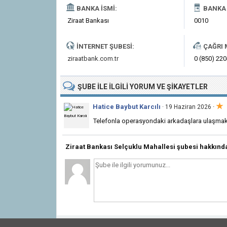
BANKA İSMI:
BANKA 
Ziraat Bankası
0010
İNTERNET ŞUBESI:
ÇAĞRI 
ziraatbank.com.tr
0 (850) 22
ŞUBE
ILE İLGILI
YORUM VE ŞIKAYETLER
★
Hatice Baybut Karcılı
·
· 19 Haziran 2026
Telefonla operasyondaki arkadaşlara ulaşmak 
Ziraat Bankası Selçuklu Mahallesi şubesi hakkın