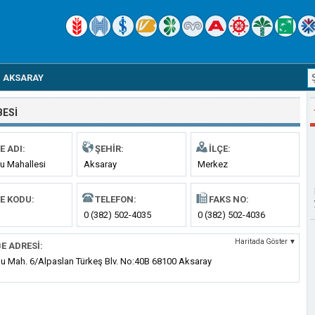
AKSARAY
BESI
E ADI:
ŞEHIR:
İLÇE:
u Mahallesi
Aksaray
Merkez
E KODU:
TELEFON:
FAKS NO:
0 (382) 502-4035
0 (382) 502-4036
Haritada Göster ▼
E ADRESI:
lu Mah. 6/Alpaslan Türkeş Blv. No:40B 68100 Aksaray