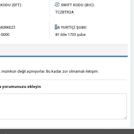
KODU (EFT):
SWIFT KODU (BIC):
TCZBTR2A
MERKEZI:
YURTIÇI ŞUBE:
0-0000
81 ilde 1733 şube
mümkün değil açmıyorlar. Bu kadar zor olmamalı iletişim.
da yorumunuzu ekleyin