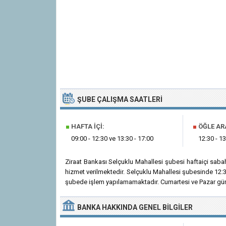
ŞUBE ÇALIŞMA SAATLERI
■
HAFTA İÇI:
■
ÖĞLE AR
09:00 - 12:30 ve 13:30 - 17:00
12:30 - 13
Ziraat Bankası Selçuklu Mahallesi şubesi haftaiçi sab
hizmet verilmektedir. Selçuklu Mahallesi şubesinde 12:3
şubede işlem yapılamamaktadır. Cumartesi ve Pazar günl
BANKA
HAKKINDA
GENEL BILGILER