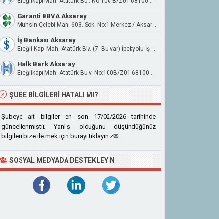
Ereğlikapı Mah. Atatürk Bul. No:100 B/Z01 68100 Merkez
Garanti BBVA Aksaray
Muhsin Çelebi Mah. 603. Sok. No:1 Merkez / Aksaray
İş Bankası Aksaray
Ereğli Kapı Mah. Atatürk Blv. (7. Bulvar) İpekyolu İş Merkezi A Blok No:100/9 Aksaray Merkez
Halk Bank Aksaray
Ereğlikapı Mah. Atatürk Bulv. No:100B/Z01 68100 Merkez
ŞUBE BILGILERI HATALI MI?
Şubeye ait bilgiler en son 17/02/2026 tarihinde
güncellenmiştir. Yanlış olduğunu düşündüğünüz
bilgileri bize iletmek için
burayı tıklayınız
✉
SOSYAL MEDYADA DESTEKLEYIN