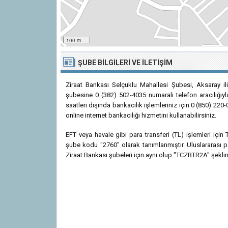
100 m
ŞUBE BILGILERI VE İLETIŞIM
Ziraat Bankası Selçuklu Mahallesi Şubesi, Aksaray il
şubesine 0 (382) 502-4035 numaralı telefon aracılığıyl
saatleri dışında bankacılık işlemleriniz için 0 (850) 22
online internet bankacılığı hizmetini kullanabilirsiniz.
EFT veya havale gibi para transferi (TL) işlemleri içi
şube kodu "2760" olarak tanımlanmıştır. Uluslararası p
Ziraat Bankası şubeleri için aynı olup "TCZBTR2A" şeklinde