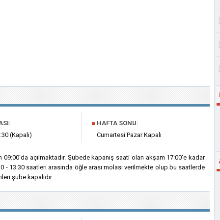
ASI:
■
HAFTA SONU:
:30 (Kapalı)
Cumartesi Pazar Kapalı
ah 09:00'da açılmaktadır. Şubede kapanış saati olan akşam 17:00'e kadar
0 - 13:30 saatleri arasında öğle arası molası verilmekte olup bu saatlerde
eri şube kapalıdır.