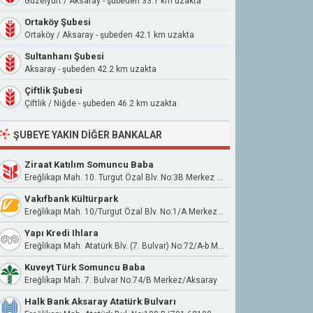
Güzelyurt / Aksaray - şubeden 33.1 km uzakta
Ortaköy Şubesi
Ortaköy / Aksaray - şubeden 42.1 km uzakta
Sultanhanı Şubesi
Aksaray - şubeden 42.2 km uzakta
Çiftlik Şubesi
Çiftlik / Niğde - şubeden 46.2 km uzakta
ŞUBEYE YAKIN DIĞER BANKALAR
Ziraat Katılım Somuncu Baba
Ereğlikapı Mah. 10. Turgut Özal Blv. No:3B Merkez / Aksaray
Vakıfbank Kültürpark
Ereğlikapı Mah. 10/Turgut Özal Blv. No:1/A Merkez/Aksaray
Yapı Kredi Ihlara
Ereğlikapı Mah. Atatürk Blv. (7. Bulvar) No:72/A-b Merkez / Aksaray
Kuveyt Türk Somuncu Baba
Ereğlikapı Mah. 7. Bulvar No:74/B Merkez/Aksaray
Halk Bank Aksaray Atatürk Bulvarı