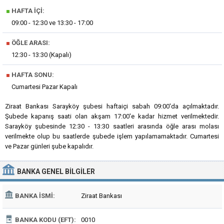
■
HAFTA İÇI:
09:00 - 12:30 ve 13:30 - 17:00
■
ÖĞLE ARASI:
12:30 - 13:30 (Kapalı)
■
HAFTA SONU:
Cumartesi Pazar Kapalı
Ziraat Bankası Sarayköy şubesi haftaiçi sabah 09:00'da açılmaktadır.
Şubede kapanış saati olan akşam 17:00'e kadar hizmet verilmektedir.
Sarayköy şubesinde 12:30 - 13:30 saatleri arasında öğle arası molası
verilmekte olup bu saatlerde şubede işlem yapılamamaktadır. Cumartesi
ve Pazar günleri şube kapalıdır.
BANKA
GENEL BILGILER
BANKA İSMI:
Ziraat Bankası
BANKA KODU (EFT):
0010