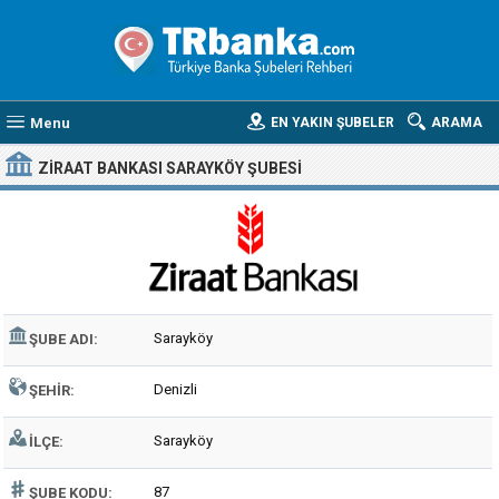
Menu
EN YAKIN ŞUBELER
ARAMA
ZIRAAT BANKASI SARAYKÖY ŞUBESI
Sarayköy
ŞUBE ADI:
Denizli
ŞEHIR:
Sarayköy
İLÇE:
87
ŞUBE KODU: