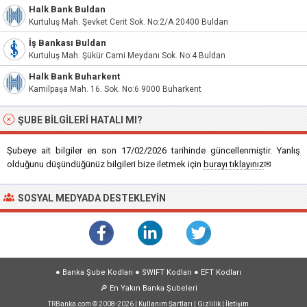
Halk Bank Buldan
Kurtuluş Mah. Şevket Cerit Sok. No:2/A 20400 Buldan
İş Bankası Buldan
Kurtuluş Mah. Şükür Cami Meydanı Sok. No:4 Buldan
Halk Bank Buharkent
Kamilpaşa Mah. 16. Sok. No:6 9000 Buharkent
ŞUBE BILGILERI HATALI MI?
Şubeye ait bilgiler en son 17/02/2026 tarihinde güncellenmiştir. Yanlış
olduğunu düşündüğünüz bilgileri bize iletmek için
burayı tıklayınız
✉
SOSYAL MEDYADA DESTEKLEYIN
●
Banka Şube Kodları
●
SWIFT Kodları
●
EFT Kodları
🔎
En Yakın Banka Şubeleri
TRBanka.com © 2008-2026 |
Kullanım Şartları
|
Gizlilik
|
İletişim