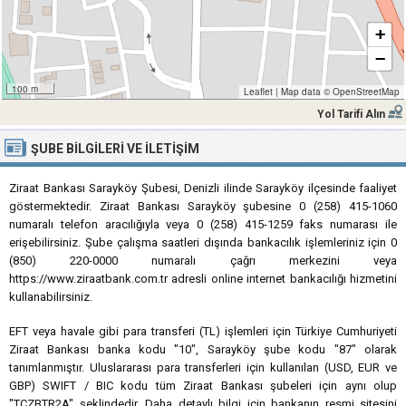
+
−
100 m
Leaflet
|
Map data ©
OpenStreetMap
Yol Tarifi Alın
ŞUBE BILGILERI VE İLETIŞIM
Ziraat Bankası Sarayköy Şubesi, Denizli ilinde Sarayköy ilçesinde faaliyet
göstermektedir. Ziraat Bankası Sarayköy şubesine 0 (258) 415-1060
numaralı telefon aracılığıyla veya 0 (258) 415-1259 faks numarası ile
erişebilirsiniz. Şube çalışma saatleri dışında bankacılık işlemleriniz için 0
(850) 220-0000 numaralı çağrı merkezini veya
https://www.ziraatbank.com.tr adresli online internet bankacılığı hizmetini
kullanabilirsiniz.
EFT veya havale gibi para transferi (TL) işlemleri için Türkiye Cumhuriyeti
Ziraat Bankası banka kodu "10", Sarayköy şube kodu "87" olarak
tanımlanmıştır. Uluslararası para transferleri için kullanılan (USD, EUR ve
GBP) SWIFT / BIC kodu tüm Ziraat Bankası şubeleri için aynı olup
"TCZBTR2A" şeklindedir. Daha detaylı bilgi için bankanın resmi sitesini