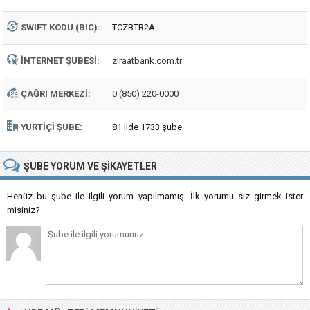
SWIFT KODU (BIC):
TCZBTR2A
İNTERNET ŞUBESI:
ziraatbank.com.tr
ÇAĞRI MERKEZI:
0 (850) 220-0000
YURTIÇI ŞUBE:
81 ilde 1733 şube
ŞUBE
YORUM VE ŞIKAYETLER
Henüz bu şube ile ilgili yorum yapılmamış. İlk yorumu siz girmek ister
misiniz?