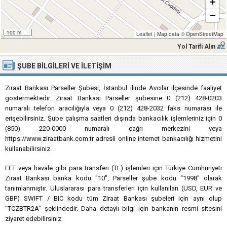
+
−
100 m
Leaflet
|
Map data ©
OpenStreetMap
Yol Tarifi Alın
ŞUBE BILGILERI VE İLETIŞIM
Ziraat Bankası Parseller Şubesi, İstanbul ilinde Avcılar ilçesinde faaliyet
göstermektedir. Ziraat Bankası Parseller şubesine 0 (212) 428-0203
numaralı telefon aracılığıyla veya 0 (212) 428-2032 faks numarası ile
erişebilirsiniz. Şube çalışma saatleri dışında bankacılık işlemleriniz için 0
(850) 220-0000 numaralı çağrı merkezini veya
https://www.ziraatbank.com.tr adresli online internet bankacılığı hizmetini
kullanabilirsiniz.
EFT veya havale gibi para transferi (TL) işlemleri için Türkiye Cumhuriyeti
Ziraat Bankası banka kodu "10", Parseller şube kodu "1998" olarak
tanımlanmıştır. Uluslararası para transferleri için kullanılan (USD, EUR ve
GBP) SWIFT / BIC kodu tüm Ziraat Bankası şubeleri için aynı olup
"TCZBTR2A" şeklindedir. Daha detaylı bilgi için bankanın resmi sitesini
ziyaret edebilirsiniz.