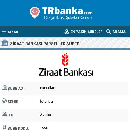
Menu
EN YAKIN ŞUBELER
ARAMA
ZIRAAT BANKASI PARSELLER ŞUBESI
Parseller
ŞUBE ADI:
İstanbul
ŞEHIR:
Avcılar
İLÇE:
1998
ŞUBE KODU: