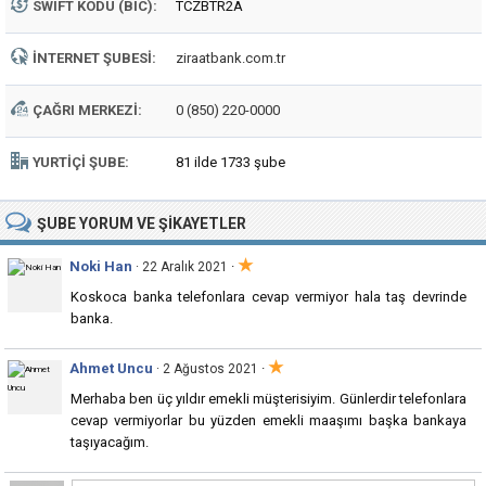
SWIFT KODU (BIC):
TCZBTR2A
İNTERNET ŞUBESI:
ziraatbank.com.tr
ÇAĞRI MERKEZI:
0 (850) 220-0000
YURTIÇI ŞUBE:
81 ilde 1733 şube
ŞUBE
YORUM VE ŞIKAYETLER
★
Noki Han
·
· 22 Aralık 2021
Koskoca banka telefonlara cevap vermiyor hala taş devrinde
banka.
★
Ahmet Uncu
·
· 2 Ağustos 2021
Merhaba ben üç yıldır emekli müşterisiyim. Günlerdir telefonlara
cevap vermiyorlar bu yüzden emekli maaşımı başka bankaya
taşıyacağım.