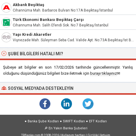
Akbank Beşiktaş
Cihannüma Mah. Barbaros Bulvarı No:17A Beşiktaş/İstanbul
Türk Ekonomi Bankası Beşiktaş Çarşı
Cihannuma Mah. Salih Efendi Sok. No:7 Beşiktaş/İstanbul
Yapı Kredi Akaretler
Vişnezade Mah. Süleyman Seba Cad. Valide Apt. No:73A Beşiktaş/İst Beşiktaş / İstanbul
ŞUBE BILGILERI HATALI MI?
Şubeye ait bilgiler en son 17/02/2026 tarihinde güncellenmiştir. Yanlış
olduğunu düşündüğünüz bilgileri bize iletmek için
burayı tıklayınız
✉
SOSYAL MEDYADA DESTEKLEYIN
●
Banka Şube Kodları
●
SWIFT Kodları
●
EFT Kodları
🔎
En Yakın Banka Şubeleri
TRBanka.com © 2008-2026 |
Kullanım Şartları
|
Gizlilik
|
İletişim