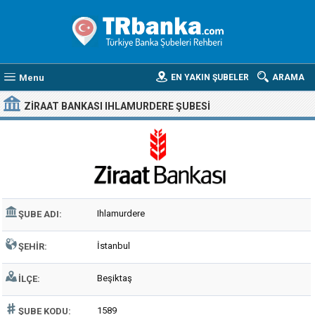
Menu
EN YAKIN ŞUBELER
ARAMA
ZIRAAT BANKASI IHLAMURDERE ŞUBESI
Ihlamurdere
ŞUBE ADI:
İstanbul
ŞEHIR:
Beşiktaş
İLÇE:
1589
ŞUBE KODU: