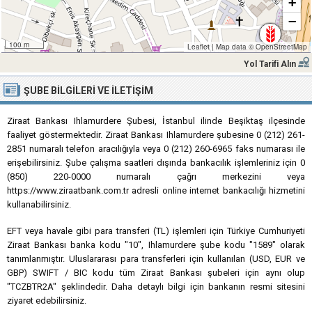
+
−
100 m
Leaflet
|
Map data ©
OpenStreetMap
Yol Tarifi Alın
ŞUBE BILGILERI VE İLETIŞIM
Ziraat Bankası Ihlamurdere Şubesi, İstanbul ilinde Beşiktaş ilçesinde
faaliyet göstermektedir. Ziraat Bankası Ihlamurdere şubesine 0 (212) 261-
2851 numaralı telefon aracılığıyla veya 0 (212) 260-6965 faks numarası ile
erişebilirsiniz. Şube çalışma saatleri dışında bankacılık işlemleriniz için 0
(850) 220-0000 numaralı çağrı merkezini veya
https://www.ziraatbank.com.tr adresli online internet bankacılığı hizmetini
kullanabilirsiniz.
EFT veya havale gibi para transferi (TL) işlemleri için Türkiye Cumhuriyeti
Ziraat Bankası banka kodu "10", Ihlamurdere şube kodu "1589" olarak
tanımlanmıştır. Uluslararası para transferleri için kullanılan (USD, EUR ve
GBP) SWIFT / BIC kodu tüm Ziraat Bankası şubeleri için aynı olup
"TCZBTR2A" şeklindedir. Daha detaylı bilgi için bankanın resmi sitesini
ziyaret edebilirsiniz.