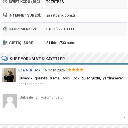
SWIFT KODU (BIC):
TCZBTR2A
İNTERNET ŞUBESI:
ziraatbank.com.tr
ÇAĞRI MERKEZI:
0 (850) 220-0000
YURTIÇI ŞUBE:
81 ilde 1733 şube
ŞUBE
YORUM VE ŞIKAYETLER
★★★★
Eda Nur Dok
·
· 16 Ocak 2026
Güvenlik görevlisi Kemal Avcı. Çok güler yüzlü, yardımsever
harika bir insan.