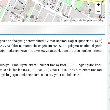
+
−
Leaflet
|
Map data ©
OpenStreetMap
ilçesinde faaliyet göstermektedir. Ziraat Bankası Bağlar şubesine 0 (412)
2-2773 faks numarası ile erişebilirsiniz. Şube çalışma saatleri dışında
çağrı merkezini veya https://www.ziraatbank.com.tr adresli online internet
in Türkiye Cumhuriyeti Ziraat Bankası banka kodu "10", Bağlar şube kodu
leri için kullanılan (USD, EUR ve GBP) SWIFT / BIC kodu tüm Ziraat Bankası
lı bilgi için bankanın resmi sitesini ziyaret edebilirsiniz.