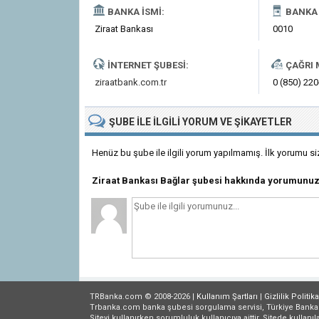
BANKA İSMI:
BANKA 
Ziraat Bankası
0010
İNTERNET ŞUBESI:
ÇAĞRI 
ziraatbank.com.tr
0 (850) 22
ŞUBE
ILE İLGILI
YORUM VE ŞIKAYETLER
Henüz bu şube ile ilgili yorum yapılmamış. İlk yorumu si
Ziraat Bankası Bağlar şubesi hakkında yorumunuz
TRBanka.com © 2008-2026 |
Kullanım Şartları
|
Gizlilik
Politika
Trbanka.com banka şubesi sorgulama servisi, Türkiye Bankalar B
Siteyi kullanırken sorumluluk kullanıcıya aittir. Sitede kullanıl