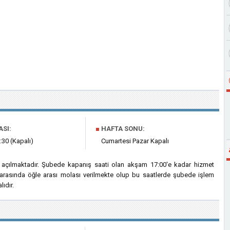
ASI:
■
HAFTA SONU:
:30 (Kapalı)
Cumartesi Pazar Kapalı
a açılmaktadır. Şubede kapanış saati olan akşam 17:00'e kadar hizmet
i arasında öğle arası molası verilmekte olup bu saatlerde şubede işlem
ıdır.