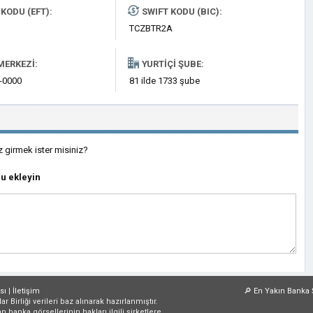
KODU (EFT):
SWIFT KODU (BIC):
TCZBTR2A
MERKEZI:
YURTIÇI ŞUBE:
0-0000
81 ilde 1733 şube
z girmek ister misiniz?
u ekleyin
sı
|
İletişim
🔎
En Yakın Banka 
irliği verileri baz alınarak hazırlanmıştır.
an banka görsellerinin hakları ilgili şirketlere