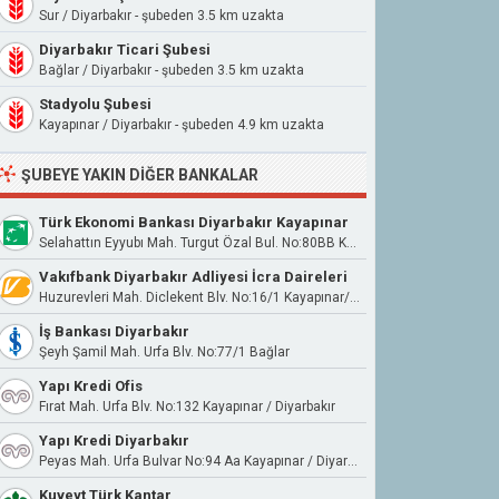
Sur / Diyarbakır - şubeden 3.5 km uzakta
Diyarbakır Ticari Şubesi
Bağlar / Diyarbakır - şubeden 3.5 km uzakta
Stadyolu Şubesi
Kayapınar / Diyarbakır - şubeden 4.9 km uzakta
ŞUBEYE YAKIN DIĞER BANKALAR
Türk Ekonomi Bankası Diyarbakır Kayapınar
Selahattın Eyyubı Mah. Turgut Özal Bul. No:80BB Kayapınar/Diyarbakır
Vakıfbank Diyarbakır Adliyesi İcra Daireleri
Huzurevleri Mah. Diclekent Blv. No:16/1 Kayapınar/Diyarbakır
İş Bankası Diyarbakır
Şeyh Şamil Mah. Urfa Blv. No:77/1 Bağlar
Yapı Kredi Ofis
Fırat Mah. Urfa Blv. No:132 Kayapınar / Diyarbakır
Yapı Kredi Diyarbakır
Peyas Mah. Urfa Bulvar No:94 Aa Kayapınar / Diyarbakır
Kuveyt Türk Kantar