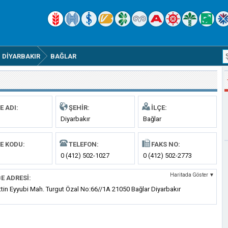
DIYARBAKIR
BAĞLAR
E ADI:
ŞEHIR:
İLÇE:
Diyarbakır
Bağlar
E KODU:
TELEFON:
FAKS NO:
0 (412) 502-1027
0 (412) 502-2773
Haritada Göster ▼
E ADRESI:
tin Eyyubi Mah. Turgut Özal No:66//1A 21050 Bağlar Diyarbakır