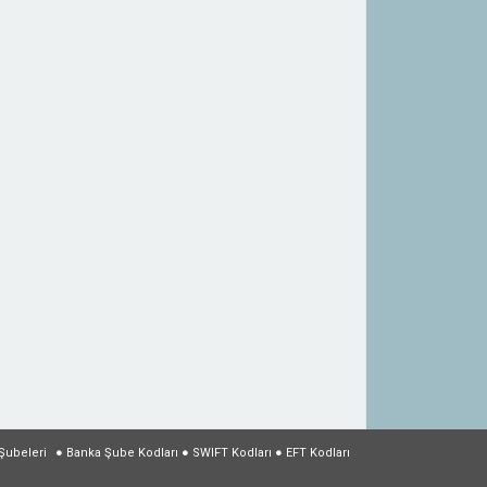
Şubeleri
●
Banka Şube Kodları
●
SWIFT Kodları
●
EFT Kodları