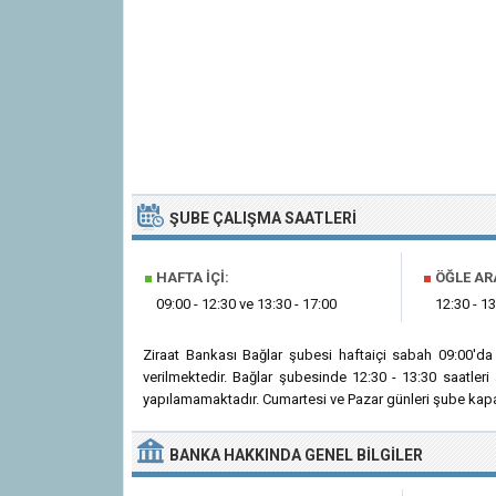
ŞUBE ÇALIŞMA SAATLERI
■
HAFTA İÇI:
■
ÖĞLE AR
09:00 - 12:30 ve 13:30 - 17:00
12:30 - 13
Ziraat Bankası Bağlar şubesi haftaiçi sabah 09:00'd
verilmektedir. Bağlar şubesinde 12:30 - 13:30 saatler
yapılamamaktadır. Cumartesi ve Pazar günleri şube kapal
BANKA
HAKKINDA
GENEL BILGILER