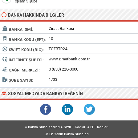
Toplam 5 şube
BANKA HAKKINDA BILGILER
Ziraat Bankası
BANKA İSMI:
10
BANKA KODU (EFT):
TCZBTR2A
SWIFT KODU (BIC):
www.ziraatbank.com.tr
İNTERNET ŞUBESI:
0 (850) 220-0000
ÇAĞRI MERKEZI:
1733
ŞUBE SAYISI:
SOSYAL MEDYADA BANKAYI BEĞENIN
●
Banka Şube Kodları
●
SWIFT Kodları
●
EFT Kodları
🔎
En Yakın Banka Şubeleri