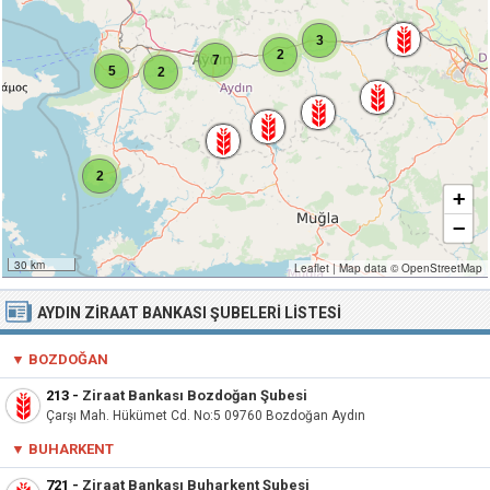
3
2
7
5
2
2
+
−
30 km
Leaflet
|
Map data ©
OpenStreetMap
AYDIN ZIRAAT BANKASI ŞUBELERI LISTESI
▼ BOZDOĞAN
213
-
Ziraat Bankası Bozdoğan Şubesi
Çarşı Mah. Hükümet Cd. No:5 09760 Bozdoğan Aydın
▼ BUHARKENT
721
-
Ziraat Bankası Buharkent Şubesi