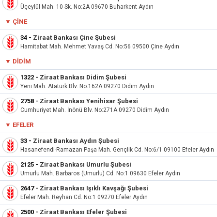
Üçeylül Mah. 10 Sk. No:2A 09670 Buharkent Aydın
▼ ÇINE
34
-
Ziraat Bankası Çine Şubesi
Hamitabat Mah. Mehmet Yavaş Cd. No:56 09500 Çine Aydın
▼
DIDIM
1322
-
Ziraat Bankası Didim Şubesi
Yeni Mah. Atatürk Blv. No:162A 09270 Didim Aydın
2758
-
Ziraat Bankası Yenihisar Şubesi
Cumhuriyet Mah. İnönü Blv. No:271A 09270 Didim Aydın
▼
EFELER
33
-
Ziraat Bankası Aydın Şubesi
Hasanefendi-Ramazan Paşa Mah. Gençlik Cd. No:6/1 09100 Efeler Aydın
2125
-
Ziraat Bankası Umurlu Şubesi
Umurlu Mah. Barbaros (Umurlu) Cd. No:1 09630 Efeler Aydın
2647
-
Ziraat Bankası Işıklı Kavşağı Şubesi
Efeler Mah. Reyhan Cd. No:1 09270 Efeler Aydın
2500
-
Ziraat Bankası Efeler Şubesi