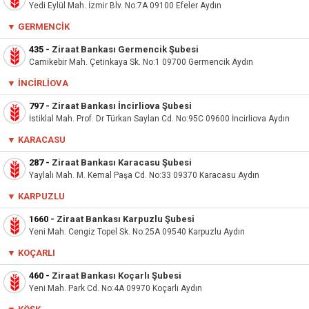
Yedi Eylül Mah. İzmir Blv. No:7A 09100 Efeler Aydın
▼ GERMENCIK
435
-
Ziraat Bankası Germencik Şubesi
Camikebir Mah. Çetinkaya Sk. No:1 09700 Germencik Aydın
▼ İNCIRLIOVA
797
-
Ziraat Bankası İncirliova Şubesi
İstiklal Mah. Prof. Dr Türkan Saylan Cd. No:95C 09600 İncirliova Aydın
▼ KARACASU
287
-
Ziraat Bankası Karacasu Şubesi
Yaylalı Mah. M. Kemal Paşa Cd. No:33 09370 Karacasu Aydın
▼ KARPUZLU
1660
-
Ziraat Bankası Karpuzlu Şubesi
Yeni Mah. Cengiz Topel Sk. No:25A 09540 Karpuzlu Aydın
▼ KOÇARLI
460
-
Ziraat Bankası Koçarlı Şubesi
Yeni Mah. Park Cd. No:4A 09970 Koçarlı Aydın