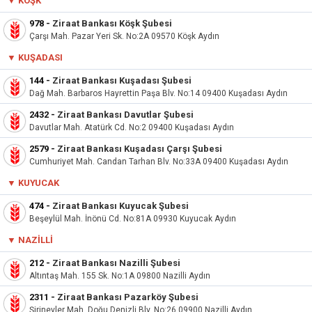
▼ KÖŞK
978
-
Ziraat Bankası Köşk Şubesi
Çarşı Mah. Pazar Yeri Sk. No:2A 09570 Köşk Aydın
▼
KUŞADASI
144
-
Ziraat Bankası Kuşadası Şubesi
Dağ Mah. Barbaros Hayrettin Paşa Blv. No:14 09400 Kuşadası Aydın
2432
-
Ziraat Bankası Davutlar Şubesi
Davutlar Mah. Atatürk Cd. No:2 09400 Kuşadası Aydın
2579
-
Ziraat Bankası Kuşadası Çarşı Şubesi
Cumhuriyet Mah. Candan Tarhan Blv. No:33A 09400 Kuşadası Aydın
▼ KUYUCAK
474
-
Ziraat Bankası Kuyucak Şubesi
Beşeylül Mah. İnönü Cd. No:81A 09930 Kuyucak Aydın
▼
NAZILLI
212
-
Ziraat Bankası Nazilli Şubesi
Altıntaş Mah. 155 Sk. No:1A 09800 Nazilli Aydın
2311
-
Ziraat Bankası Pazarköy Şubesi
Şirinevler Mah. Doğu Denizli Blv. No:26 09900 Nazilli Aydın