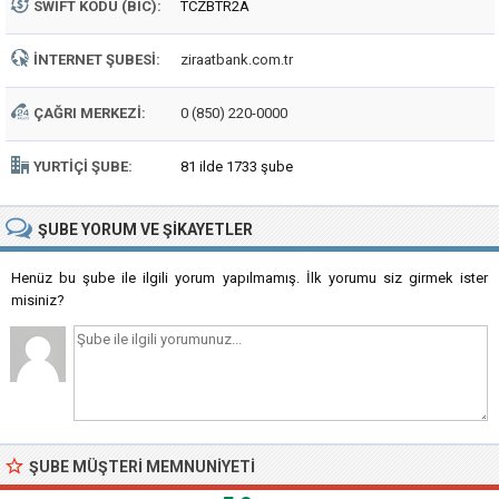
SWIFT KODU (BIC):
TCZBTR2A
İNTERNET ŞUBESI:
ziraatbank.com.tr
ÇAĞRI MERKEZI:
0 (850) 220-0000
YURTIÇI ŞUBE:
81 ilde 1733 şube
ŞUBE
YORUM VE ŞIKAYETLER
Henüz bu şube ile ilgili yorum yapılmamış. İlk yorumu siz girmek ister
misiniz?
ŞUBE MÜŞTERI MEMNUNIYETI