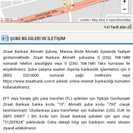
+
−
100 m
Leaflet
|
Map data ©
OpenStreetMap
Yol Tarifi Alın
ŞUBE BILGILERI VE İLETIŞIM
Ziraat Bankası Ahmetli Şubesi, Manisa ilinde Ahmetli ilçesinde faaliyet
göstermektedir. Ziraat Bankası Ahmetli şubesine 0 (236) 768-1680
numaralı telefon aracılığıyla veya 0 (236) 768-1681 faks numarası ile
erişebilirsiniz. Şube çalışma saatleri dışında bankacılık işlemleriniz için 0
(850) 220-0000 numaralı çağrı merkezini veya
https://www.ziraatbank.com.tr adresli online internet bankacılığı hizmetini
kullanabilirsiniz.
EFT veya havale gibi para transferi (TL) işlemleri için Türkiye Cumhuriyeti
Ziraat Bankası banka kodu "10", Ahmetli şube kodu "730" olarak
tanımlanmıştır. Uluslararası para transferleri için kullanılan (USD, EUR ve
GBP) SWIFT / BIC kodu tüm Ziraat Bankası şubeleri için aynı olup
"TCZBTR2A" şeklindedir. Daha detaylı bilgi için bankanın resmi sitesini
ziyaret edebilirsiniz.