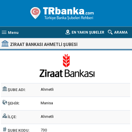
Menu
EN YAKIN ŞUBELER
ARAMA
ZIRAAT BANKASI AHMETLI ŞUBESI
Ahmetli
ŞUBE ADI:
Manisa
ŞEHIR:
Ahmetli
İLÇE:
730
ŞUBE KODU: