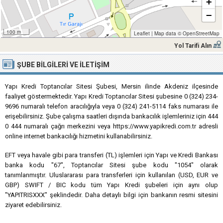
+
−
100 m
Leaflet
|
Map data ©
OpenStreetMap
Yol Tarifi Alın
ŞUBE BILGILERI VE İLETIŞIM
Yapı Kredi Toptancılar Sitesi Şubesi, Mersin ilinde Akdeniz ilçesinde
faaliyet göstermektedir. Yapı Kredi Toptancılar Sitesi şubesine 0 (324) 234-
9696 numaralı telefon aracılığıyla veya 0 (324) 241-5114 faks numarası ile
erişebilirsiniz. Şube çalışma saatleri dışında bankacılık işlemleriniz için 444
0 444 numaralı çağrı merkezini veya https://www.yapikredi.com.tr adresli
online internet bankacılığı hizmetini kullanabilirsiniz.
EFT veya havale gibi para transferi (TL) işlemleri için Yapı ve Kredi Bankası
banka kodu "67", Toptancılar Sitesi şube kodu "1054" olarak
tanımlanmıştır. Uluslararası para transferleri için kullanılan (USD, EUR ve
GBP) SWIFT / BIC kodu tüm Yapı Kredi şubeleri için aynı olup
"YAPITRISXXX" şeklindedir. Daha detaylı bilgi için bankanın resmi sitesini
ziyaret edebilirsiniz.