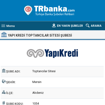
Menu
EN YAKIN ŞUBELER
ARAMA
YAPI KREDI TOPTANCILAR SITESI ŞUBESI
Toptancılar Sitesi
ŞUBE ADI:
Mersin
ŞEHIR:
Akdeniz
İLÇE:
1054
ŞUBE KODU: