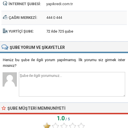
İNTERNET ŞUBESI:
yapikredi.com.tr
ÇAĞRI MERKEZI:
444 0 444
YURTIÇI ŞUBE:
72 ilde 725 şube
ŞUBE
YORUM VE ŞIKAYETLER
Henüz bu şube ile ilgili yorum yapılmamış. İlk yorumu siz girmek ister
misiniz?
ŞUBE MÜŞTERI MEMNUNIYETI
1.0
/ 5