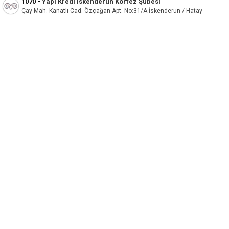
1070
-
Yapı Kredi İskenderun Körfez Şubesi
Çay Mah. Kanatlı Cad. Özçağan Apt. No:31/A İskenderun / Hatay