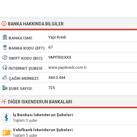
BANKA HAKKINDA BILGILER
Yapı Kredi
BANKA İSMI:
67
BANKA KODU (EFT):
YAPITRISXXX
SWIFT KODU (BIC):
www.yapikredi.com.tr
İNTERNET ŞUBESI:
444 0 444
ÇAĞRI MERKEZI:
725
ŞUBE SAYISI:
DIĞER İSKENDERUN BANKALARI
İş Bankası İskenderun Şubeleri
Toplam 5 şube
Vakıfbank İskenderun Şubeleri
Toplam 5 şube