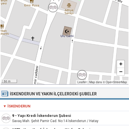
+
−
50 m
Leaflet
|
Map data ©
OpenStreetMap
İSKENDERUN VE YAKIN İLÇELERDEKI ŞUBELER
▼ İSKENDERUN
9
-
Yapı Kredi İskenderun Şubesi
Savaş Mah. Şehit Pamir Cad. No:14 İskenderun / Hatay