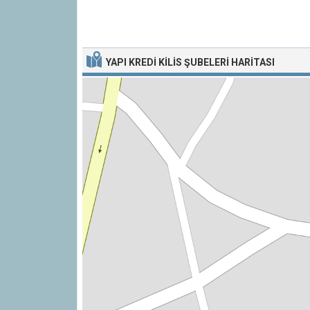
YAPI KREDI KILIS ŞUBELERI HARITASI