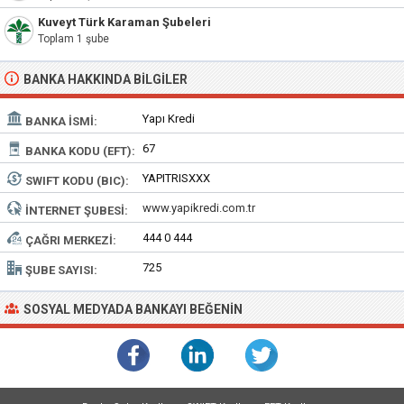
Kuveyt Türk Karaman Şubeleri
Toplam 1 şube
BANKA HAKKINDA BILGILER
Yapı Kredi
BANKA İSMI:
67
BANKA KODU (EFT):
YAPITRISXXX
SWIFT KODU (BIC):
www.yapikredi.com.tr
İNTERNET ŞUBESI:
444 0 444
ÇAĞRI MERKEZI:
725
ŞUBE SAYISI:
SOSYAL MEDYADA BANKAYI BEĞENIN