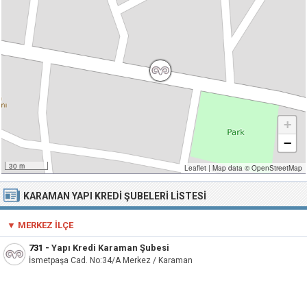
+
−
30 m
Leaflet
|
Map data ©
OpenStreetMap
KARAMAN YAPI KREDI ŞUBELERI LISTESI
▼ MERKEZ İLÇE
731
-
Yapı Kredi Karaman Şubesi
İsmetpaşa Cad. No:34/A Merkez / Karaman