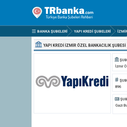
BANKA ŞUBELERI
YAPI KREDI ŞUBELERI
İZMI
YAPI KREDI İZMIR ÖZEL BANKACILIK ŞUBESI
ŞUB
İzmir Ö
ŞUB
896
ŞUB
Gazi Bu