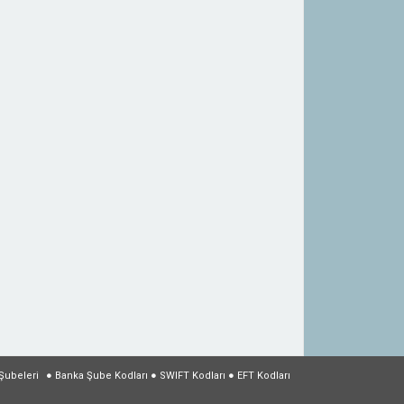
Şubeleri
●
Banka Şube Kodları
●
SWIFT Kodları
●
EFT Kodları