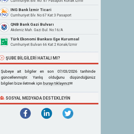
Cumhuriyet Blv. No :67 Pasaport Konak İzmir
ING Bank İzmir Ticari
Cumhuriyet Blv. No:67 Kat:3 Pasaport
QNB Bank Gazi Bulvarı
Akdeniz Mah. Gazi Bul. No:16/A
Türk Ekonomi Bankası Ege Kurumsal
Cumhuriyet Bulvarı 66 Kat:2 Konak/İzmir
ŞUBE BILGILERI HATALI MI?
Şubeye ait bilgiler en son 07/03/2026 tarihinde
güncellenmiştir. Yanlış olduğunu düşündüğünüz
bilgileri bize iletmek için
burayı tıklayınız
✉
SOSYAL MEDYADA DESTEKLEYIN