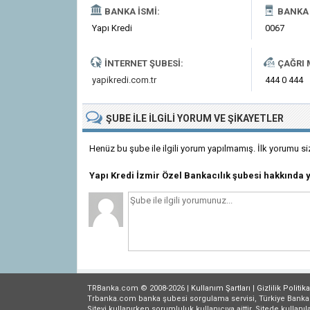
BANKA İSMI:
BANKA 
Yapı Kredi
0067
İNTERNET ŞUBESI:
ÇAĞRI 
yapikredi.com.tr
444 0 444
ŞUBE
ILE İLGILI
YORUM VE ŞIKAYETLER
Henüz bu şube ile ilgili yorum yapılmamış. İlk yorumu si
Yapı Kredi İzmir Özel Bankacılık şubesi hakkında
TRBanka.com © 2008-2026 |
Kullanım Şartları
|
Gizlilik
Politika
Trbanka.com banka şubesi sorgulama servisi, Türkiye Bankalar B
Siteyi kullanırken sorumluluk kullanıcıya aittir. Sitede kullanıl