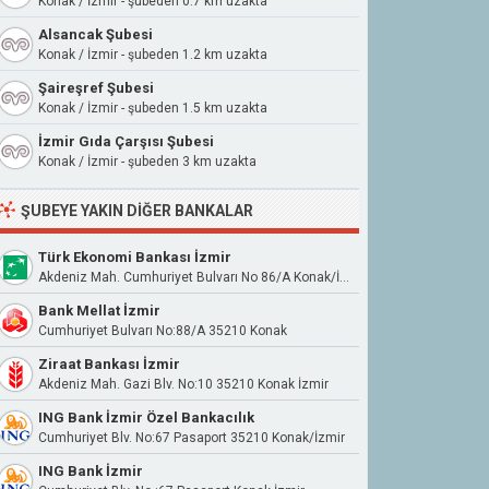
Konak / İzmir - şubeden 0.7 km uzakta
Alsancak Şubesi
Konak / İzmir - şubeden 1.2 km uzakta
Şaireşref Şubesi
Konak / İzmir - şubeden 1.5 km uzakta
İzmir Gıda Çarşısı Şubesi
Konak / İzmir - şubeden 3 km uzakta
ŞUBEYE YAKIN DIĞER BANKALAR
Türk Ekonomi Bankası İzmir
Akdeniz Mah. Cumhuriyet Bulvarı No 86/A Konak/İzmir
Bank Mellat İzmir
Cumhuriyet Bulvarı No:88/A 35210 Konak
Ziraat Bankası İzmir
Akdeniz Mah. Gazi Blv. No:10 35210 Konak İzmir
ING Bank İzmir Özel Bankacılık
Cumhuriyet Blv. No:67 Pasaport 35210 Konak/İzmir
ING Bank İzmir