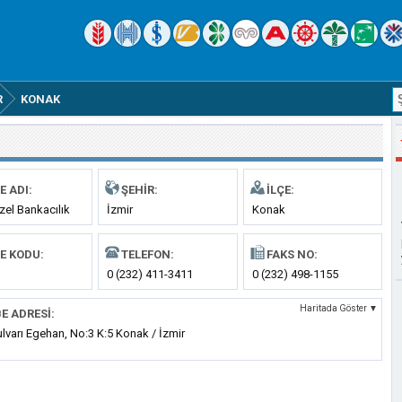
R
KONAK
E ADI:
ŞEHIR:
İLÇE:
zel Bankacılık
İzmir
Konak
E KODU:
TELEFON:
FAKS NO:
0 (232) 411-3411
0 (232) 498-1155
Haritada Göster ▼
E ADRESI:
lvarı Egehan, No:3 K:5 Konak / İzmir