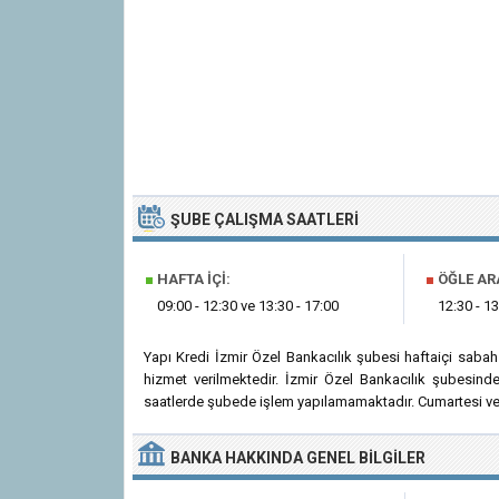
ŞUBE ÇALIŞMA SAATLERI
■
HAFTA İÇI:
■
ÖĞLE AR
09:00 - 12:30 ve 13:30 - 17:00
12:30 - 13
Yapı Kredi İzmir Özel Bankacılık şubesi haftaiçi saba
hizmet verilmektedir. İzmir Özel Bankacılık şubesind
saatlerde şubede işlem yapılamamaktadır. Cumartesi ve 
BANKA
HAKKINDA
GENEL BILGILER