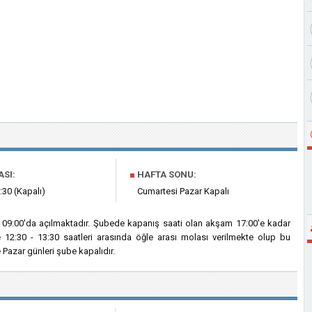
ASI:
■
HAFTA SONU:
:30 (Kapalı)
Cumartesi Pazar Kapalı
h 09:00'da açılmaktadır. Şubede kapanış saati olan akşam 17:00'e kadar
e 12:30 - 13:30 saatleri arasında öğle arası molası verilmekte olup bu
Pazar günleri şube kapalıdır.