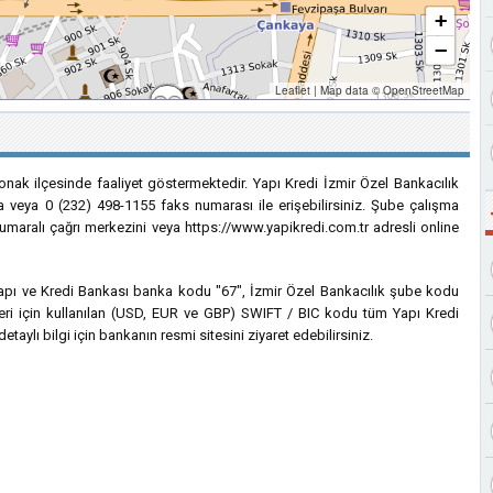
+
−
Leaflet
|
Map data ©
OpenStreetMap
onak ilçesinde faaliyet göstermektedir. Yapı Kredi İzmir Özel Bankacılık
a veya 0 (232) 498-1155 faks numarası ile erişebilirsiniz. Şube çalışma
 numaralı çağrı merkezini veya https://www.yapikredi.com.tr adresli online
n Yapı ve Kredi Bankası banka kodu "67", İzmir Özel Bankacılık şube kodu
rleri için kullanılan (USD, EUR ve GBP) SWIFT / BIC kodu tüm Yapı Kredi
taylı bilgi için bankanın resmi sitesini ziyaret edebilirsiniz.