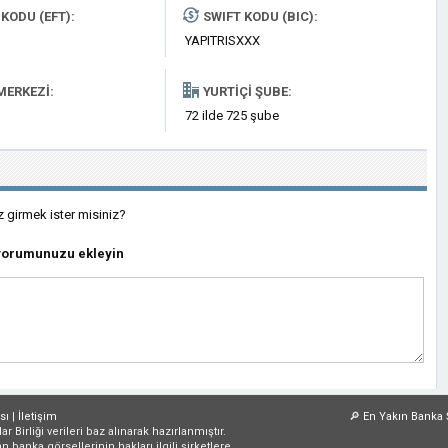
KODU (EFT):
SWIFT KODU (BIC):
YAPITRISXXX
MERKEZI:
YURTIÇI ŞUBE:
72 ilde 725 şube
z girmek ister misiniz?
 yorumunuzu ekleyin
sı
|
İletişim
🔎
En Yakın Banka 
irliği verileri baz alınarak hazırlanmıştır.
an banka görsellerinin hakları ilgili şirketlere