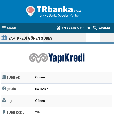
Menu
EN YAKIN ŞUBELER
ARAMA
YAPI KREDI GÖNEN ŞUBESI
Gönen
ŞUBE ADI:
Balıkesir
ŞEHIR:
Gönen
İLÇE:
287
ŞUBE KODU: