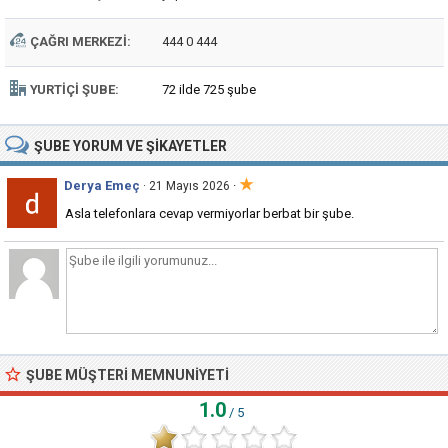
ÇAĞRI MERKEZI:
444 0 444
YURTIÇI ŞUBE:
72 ilde 725 şube
ŞUBE
YORUM VE ŞIKAYETLER
★
Derya Emeç
·
· 21 Mayıs 2026
Asla telefonlara cevap vermiyorlar berbat bir şube.
ŞUBE MÜŞTERI MEMNUNIYETI
1.0
/ 5