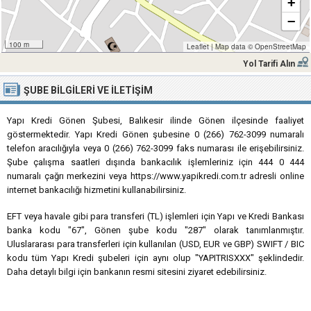
+
−
100 m
Leaflet
|
Map data ©
OpenStreetMap
Yol Tarifi Alın
ŞUBE BILGILERI VE İLETIŞIM
Yapı Kredi Gönen Şubesi, Balıkesir ilinde Gönen ilçesinde faaliyet
göstermektedir. Yapı Kredi Gönen şubesine 0 (266) 762-3099 numaralı
telefon aracılığıyla veya 0 (266) 762-3099 faks numarası ile erişebilirsiniz.
Şube çalışma saatleri dışında bankacılık işlemleriniz için 444 0 444
numaralı çağrı merkezini veya https://www.yapikredi.com.tr adresli online
internet bankacılığı hizmetini kullanabilirsiniz.
EFT veya havale gibi para transferi (TL) işlemleri için Yapı ve Kredi Bankası
banka kodu "67", Gönen şube kodu "287" olarak tanımlanmıştır.
Uluslararası para transferleri için kullanılan (USD, EUR ve GBP) SWIFT / BIC
kodu tüm Yapı Kredi şubeleri için aynı olup "YAPITRISXXX" şeklindedir.
Daha detaylı bilgi için bankanın resmi sitesini ziyaret edebilirsiniz.