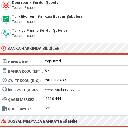
Denizbank Burdur Şubeleri
Toplam 2 şube
Türk Ekonomi Bankası Burdur Şubeleri
Toplam 1 şube
Türkiye Finans Burdur Şubeleri
Toplam 1 şube
BANKA HAKKINDA BILGILER
Yapı Kredi
BANKA İSMI:
67
BANKA KODU (EFT):
YAPITRISXXX
SWIFT KODU (BIC):
www.yapikredi.com.tr
İNTERNET ŞUBESI:
444 0 444
ÇAĞRI MERKEZI:
725
ŞUBE SAYISI:
SOSYAL MEDYADA BANKAYI BEĞENIN