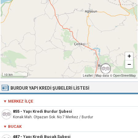
+
−
10 km
Leaflet
|
Map data ©
OpenStreetMap
BURDUR YAPI KREDI ŞUBELERI LISTESI
▼ MERKEZ İLÇE
855
-
Yapı Kredi Burdur Şubesi
Konak Mah. Otpazarı Sok. No:7 Merkez / Burdur
▼ BUCAK
487
-
Yapı Kredi Bucak Şubesi