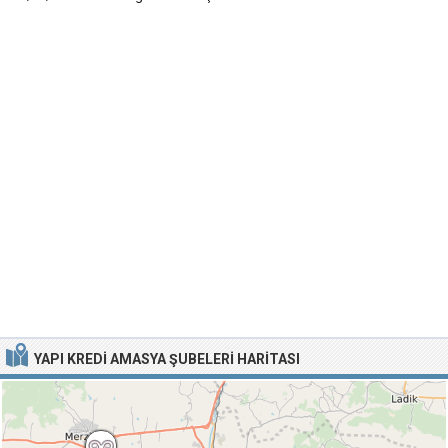
YAPI KREDI AMASYA ŞUBELERI HARITASI