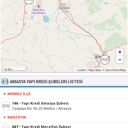
+
−
10 km
Leaflet
|
Map data ©
OpenStreetMap
AMASYA YAPI KREDI ŞUBELERI LISTESI
▼ MERKEZ İLÇE
146
-
Yapı Kredi Amasya Şubesi
Ziyapaşa Blv. No:25 Merkez / Amasya
▼ MERZIFON
547
-
Yapı Kredi Merzifon Şubesi