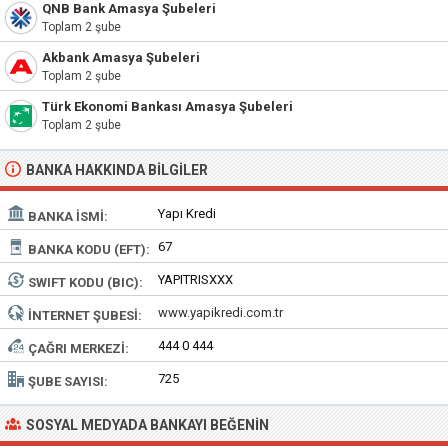
QNB Bank Amasya Şubeleri
Toplam 2 şube
Akbank Amasya Şubeleri
Toplam 2 şube
Türk Ekonomi Bankası Amasya Şubeleri
Toplam 2 şube
BANKA HAKKINDA BILGILER
Yapı Kredi
BANKA İSMI:
67
BANKA KODU (EFT):
YAPITRISXXX
SWIFT KODU (BIC):
www.yapikredi.com.tr
İNTERNET ŞUBESI:
444 0 444
ÇAĞRI MERKEZI:
725
ŞUBE SAYISI:
SOSYAL MEDYADA BANKAYI BEĞENIN