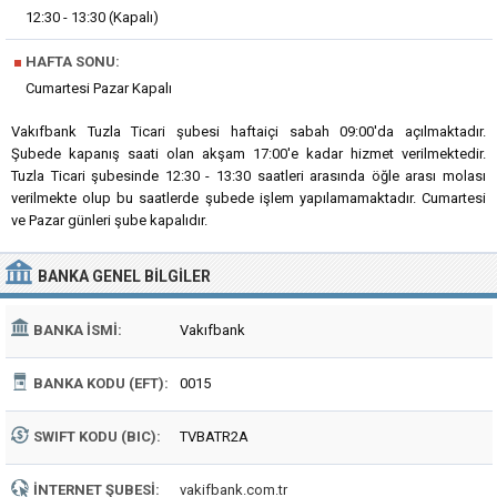
12:30 - 13:30 (Kapalı)
■
HAFTA SONU:
Cumartesi Pazar Kapalı
Vakıfbank Tuzla Ticari şubesi haftaiçi sabah 09:00'da açılmaktadır.
Şubede kapanış saati olan akşam 17:00'e kadar hizmet verilmektedir.
Tuzla Ticari şubesinde 12:30 - 13:30 saatleri arasında öğle arası molası
verilmekte olup bu saatlerde şubede işlem yapılamamaktadır. Cumartesi
ve Pazar günleri şube kapalıdır.
BANKA
GENEL BILGILER
BANKA İSMI:
Vakıfbank
BANKA KODU (EFT):
0015
SWIFT KODU (BIC):
TVBATR2A
İNTERNET ŞUBESI:
vakifbank.com.tr