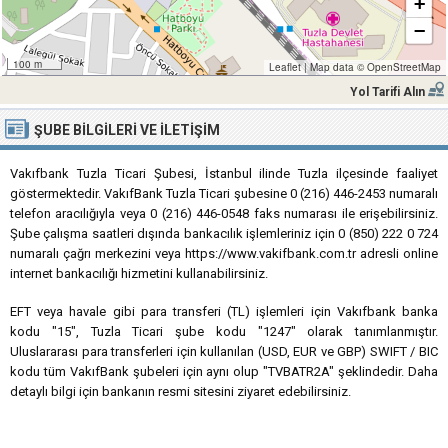
+
−
100 m
Leaflet
|
Map data ©
OpenStreetMap
Yol Tarifi Alın
ŞUBE BILGILERI VE İLETIŞIM
Vakıfbank Tuzla Ticari Şubesi, İstanbul ilinde Tuzla ilçesinde faaliyet
göstermektedir. VakıfBank Tuzla Ticari şubesine 0 (216) 446-2453 numaralı
telefon aracılığıyla veya 0 (216) 446-0548 faks numarası ile erişebilirsiniz.
Şube çalışma saatleri dışında bankacılık işlemleriniz için 0 (850) 222 0 724
numaralı çağrı merkezini veya https://www.vakifbank.com.tr adresli online
internet bankacılığı hizmetini kullanabilirsiniz.
EFT veya havale gibi para transferi (TL) işlemleri için Vakıfbank banka
kodu "15", Tuzla Ticari şube kodu "1247" olarak tanımlanmıştır.
Uluslararası para transferleri için kullanılan (USD, EUR ve GBP) SWIFT / BIC
kodu tüm VakıfBank şubeleri için aynı olup "TVBATR2A" şeklindedir. Daha
detaylı bilgi için bankanın resmi sitesini ziyaret edebilirsiniz.