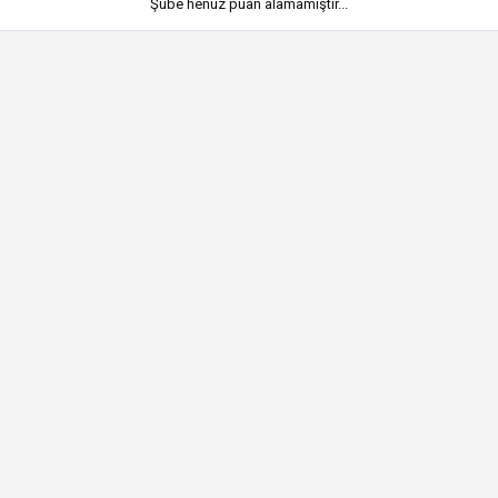
Şube henüz puan alamamıştır...