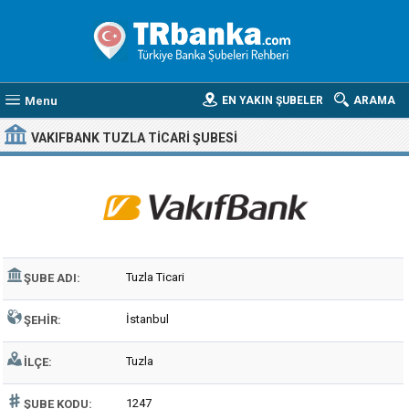
Menu
EN YAKIN ŞUBELER
ARAMA
VAKIFBANK TUZLA TICARI ŞUBESI
Tuzla Ticari
ŞUBE ADI:
İstanbul
ŞEHIR:
Tuzla
İLÇE:
1247
ŞUBE KODU: