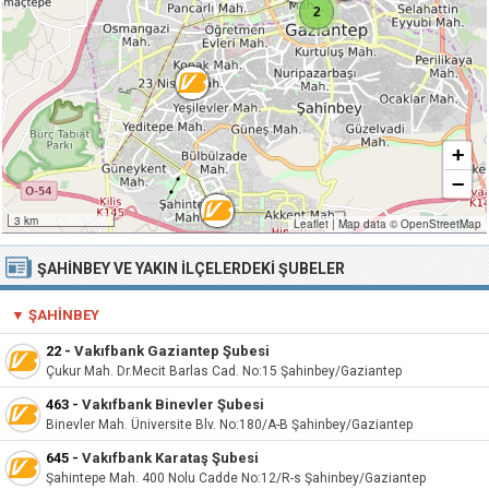
2
+
−
3 km
Leaflet
|
Map data ©
OpenStreetMap
ŞAHINBEY VE YAKIN İLÇELERDEKI ŞUBELER
▼ ŞAHINBEY
22
-
Vakıfbank Gaziantep Şubesi
Çukur Mah. Dr.Mecit Barlas Cad. No:15 Şahinbey/Gaziantep
463
-
Vakıfbank Binevler Şubesi
Binevler Mah. Üniversite Blv. No:180/A-B Şahinbey/Gaziantep
645
-
Vakıfbank Karataş Şubesi
Şahintepe Mah. 400 Nolu Cadde No:12/R-s Şahinbey/Gaziantep