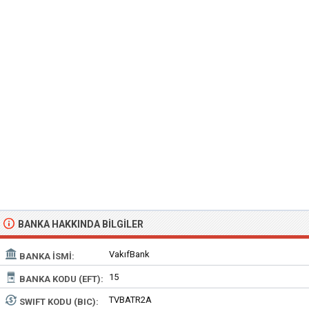
BANKA HAKKINDA BILGILER
VakıfBank
BANKA İSMI:
15
BANKA KODU (EFT):
TVBATR2A
SWIFT KODU (BIC):