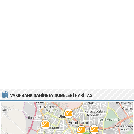
VAKIFBANK ŞAHINBEY ŞUBELERI HARITASI