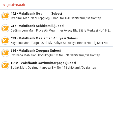
▼
ŞEHITKAMIL
492
-
Vakıfbank İbrahimli Şubesi
İbrahimli Mah. Naci Topçuoğlu Cad. No:16G Şehitkamil/Gaziantep
747
-
Vakıfbank Şehitkamil Şubesi
Değirmiçem Mah. Profesör Muammer Aksoy Blv. Elit İş Merkezi No:19 Şehitkamil/Gaziantep
639
-
Vakıfbank Gaziantep Adliyesi Şubesi
Kayaönü Mah. Turgut Özal Blv. Adliye Sit. Adliye Binası No:1 İç Kapı No:1 Şehitkamil/Gaziantep
614
-
Vakıfbank Zeugma Şubesi
Eydibaba Mah. Sani Konukoğlu Blv. No:67D Şehitkamil/Gaziantep
1012
-
Vakıfbank Gazimuhtarpaşa Şubesi
Budak Mah. Gazimuhtarpaşa Blv. No:44 Şehitkamil/Gaziantep