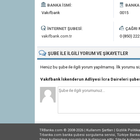
BANKA İSMI:
BANKA 
Vakıfbank
0015
İNTERNET ŞUBESI:
ÇAĞRI 
vakifbank.com.tr
0 (850) 222
ŞUBE
ILE İLGILI
YORUM VE ŞIKAYETLER
Henüz bu şube ile ilgili yorum yapılmamış. İlk yorumu si
Vakıfbank İskenderun Adliyesi İcra Daireleri şub
TRBanka.com © 2008-2026 |
Kullanım Şartları
|
Gizlilik
Politika
Trbanka.com banka şubesi sorgulama servisi, Türkiye Bankalar B
Siteyi kullanırken sorumluluk kullanıcıya aittir. Sitede kullanıl