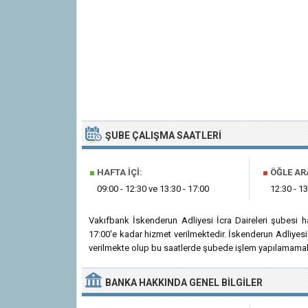
ŞUBE ÇALIŞMA SAATLERI
■
HAFTA İÇI:
■
ÖĞLE AR
09:00 - 12:30 ve 13:30 - 17:00
12:30 - 13
Vakıfbank İskenderun Adliyesi İcra Daireleri şubesi 
17:00'e kadar hizmet verilmektedir. İskenderun Adliyesi 
verilmekte olup bu saatlerde şubede işlem yapılamamakt
BANKA
HAKKINDA
GENEL BILGILER