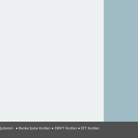
Şubeleri
●
Banka Şube Kodları
●
SWIFT Kodları
●
EFT Kodları