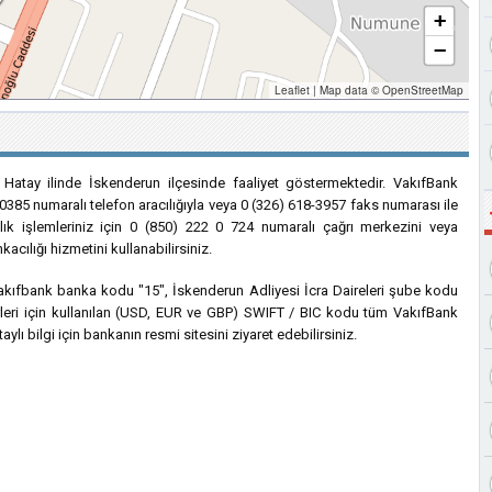
+
−
Leaflet
|
Map data ©
OpenStreetMap
 Hatay ilinde İskenderun ilçesinde faaliyet göstermektedir. VakıfBank
0385 numaralı telefon aracılığıyla veya 0 (326) 618-3957 faks numarası ile
ılık işlemleriniz için 0 (850) 222 0 724 numaralı çağrı merkezini veya
acılığı hizmetini kullanabilirsiniz.
 Vakıfbank banka kodu "15", İskenderun Adliyesi İcra Daireleri şube kodu
erleri için kullanılan (USD, EUR ve GBP) SWIFT / BIC kodu tüm VakıfBank
lı bilgi için bankanın resmi sitesini ziyaret edebilirsiniz.