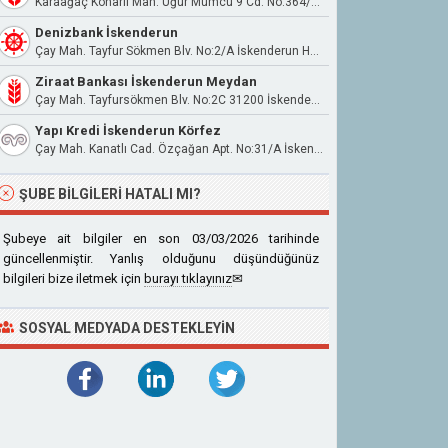
Karaağaç Konarlı Mah. Uğur Mumcu 9 Cd. No:364/1 31290 Arsuz Hatay Frenkçiftliği Mevkii Konteyner Hizmet Binası
Denizbank İskenderun
Çay Mah. Tayfur Sökmen Blv. No:2/A İskenderun Hatay
Ziraat Bankası İskenderun Meydan
Çay Mah. Tayfursökmen Blv. No:2C 31200 İskenderun Hatay
Yapı Kredi İskenderun Körfez
Çay Mah. Kanatlı Cad. Özçağan Apt. No:31/A İskenderun / Hatay
ŞUBE BILGILERI HATALI MI?
Şubeye ait bilgiler en son 03/03/2026 tarihinde
güncellenmiştir. Yanlış olduğunu düşündüğünüz
bilgileri bize iletmek için
burayı tıklayınız
✉
SOSYAL MEDYADA DESTEKLEYIN