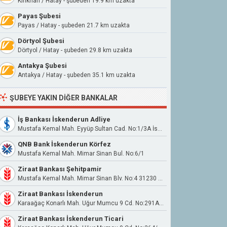
Kırıkhan / Hatay - şubeden 19.9 km uzakta
Payas Şubesi
Payas / Hatay - şubeden 21.7 km uzakta
Dörtyol Şubesi
Dörtyol / Hatay - şubeden 29.8 km uzakta
Antakya Şubesi
Antakya / Hatay - şubeden 35.1 km uzakta
ŞUBEYE YAKIN DIĞER BANKALAR
İş Bankası İskenderun Adliye
Mustafa Kemal Mah. Eyyüp Sultan Cad. No:1/3A İskenderun
QNB Bank İskenderun Körfez
Mustafa Kemal Mah. Mimar Sinan Bul. No:6/1
Ziraat Bankası Şehitpamir
Mustafa Kemal Mah. Mimar Sinan Blv. No:4 31230 İskenderun Hatay
Ziraat Bankası İskenderun
Karaağaç Konarlı Mah. Uğur Mumcu 9 Cd. No:291A 31290 Arsuz Hatay
Ziraat Bankası İskenderun Ticari