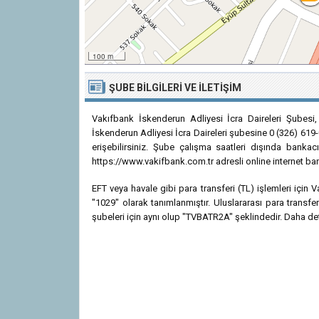
100 m
ŞUBE BILGILERI VE İLETIŞIM
Vakıfbank İskenderun Adliyesi İcra Daireleri Şubesi,
İskenderun Adliyesi İcra Daireleri şubesine 0 (326) 619-
erişebilirsiniz. Şube çalışma saatleri dışında bankac
https://www.vakifbank.com.tr adresli online internet bank
EFT veya havale gibi para transferi (TL) işlemleri için
"1029" olarak tanımlanmıştır. Uluslararası para transf
şubeleri için aynı olup "TVBATR2A" şeklindedir. Daha detay