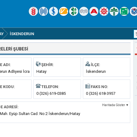
AY
İSKENDERUN
RELERI ŞUBESI
E ADI:
ŞEHIR:
İLÇE:
run Adliyesi İcra
Hatay
İskenderun
i
E KODU:
TELEFON:
FAKS NO:
0 (326) 619-0385
0 (326) 618-3957
Haritada Göster ▼
E ADRESI:
 Mah. Eyüp Sultan Cad. No:2 İskenderun/Hatay