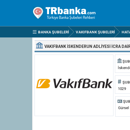
BANKA ŞUBELERI
VAKIFBANK ŞUBELERI
HAT
VAKIFBANK İSKENDERUN ADLIYESI İCRA DAI
ŞUB
İskende
Daireler
ŞUB
1029
ŞUB
Gürsel