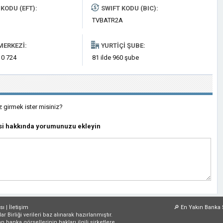
KODU (EFT):
SWIFT KODU (BIC):
TVBATR2A
MERKEZI:
YURTIÇI ŞUBE:
 0 724
81 ilde 960 şube
z girmek ister misiniz?
esi hakkında yorumunuzu ekleyin
sı
|
İletişim
🔎
En Yakın Banka 
irliği verileri baz alınarak hazırlanmıştır.
an banka görsellerinin hakları ilgili şirketlere