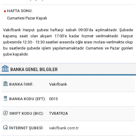
■
HAFTA SONU:
Cumartesi Pazar Kapalı
Vakıfbank Harput şubesi haftaiçi sabah 09:00'da açılmaktadır. Şubede
kapanış saati olan akşam 17:00'e kadar hizmet verilmektedir. Harput
şubesinde 12:30 - 13:30 saatleri arasında öğle arası molası verilmekte olup
bu saatlerde şubede işlem yapılamamaktadır. Cumartesi ve Pazar günleri
şube kapalıdır.
BANKA
GENEL BILGILER
BANKA İSMI:
Vakıfbank
BANKA KODU (EFT):
0015
SWIFT KODU (BIC):
TVBATR2A
İNTERNET ŞUBESI:
vakifbank.com.tr