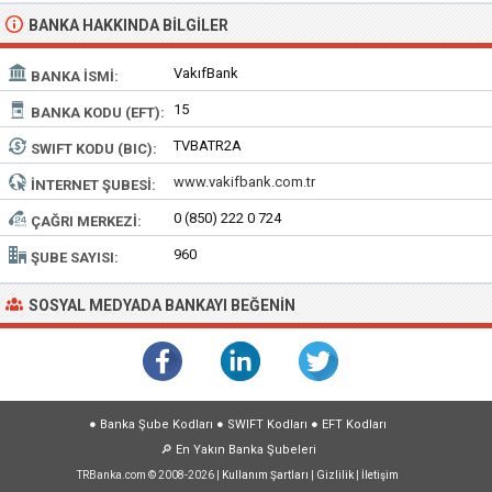
BANKA HAKKINDA BILGILER
VakıfBank
BANKA İSMI:
15
BANKA KODU (EFT):
TVBATR2A
SWIFT KODU (BIC):
www.vakifbank.com.tr
İNTERNET ŞUBESI:
0 (850) 222 0 724
ÇAĞRI MERKEZI:
960
ŞUBE SAYISI:
SOSYAL MEDYADA BANKAYI BEĞENIN
●
Banka Şube Kodları
●
SWIFT Kodları
●
EFT Kodları
🔎
En Yakın Banka Şubeleri
TRBanka.com © 2008-2026 |
Kullanım Şartları
|
Gizlilik
|
İletişim