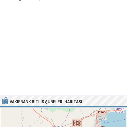
VAKIFBANK BITLIS ŞUBELERI HARITASI