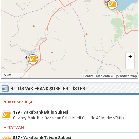
+
−
5 km
Leaflet
|
Map data ©
OpenStreetMap
BITLIS VAKIFBANK ŞUBELERI LISTESI
▼ MERKEZ İLÇE
129
-
Vakıfbank Bitlis Şubesi
Gazibey Mah. Bediüzzaman Said-i Kürdi Cad. No:49 Merkez/Bitlis
▼ TATVAN
537
-
Vakıfbank Tatvan Şubesi