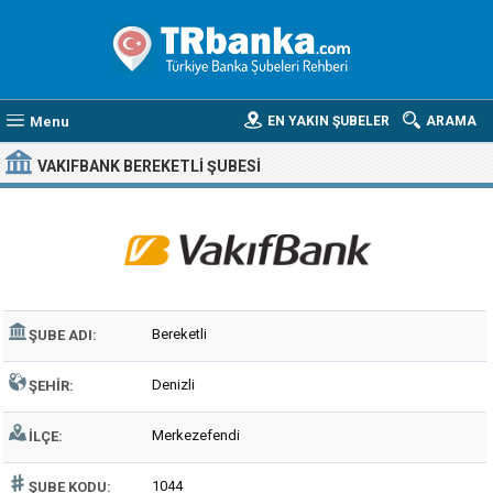
Menu
EN YAKIN ŞUBELER
ARAMA
VAKIFBANK BEREKETLI ŞUBESI
Bereketli
ŞUBE ADI:
Denizli
ŞEHIR:
Merkezefendi
İLÇE:
1044
ŞUBE KODU: