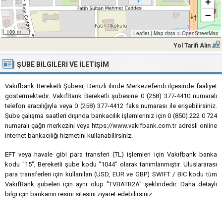
+
−
100 m
Leaflet
|
Map data ©
OpenStreetMap
Yol Tarifi Alın
ŞUBE BILGILERI VE İLETIŞIM
Vakıfbank Bereketli Şubesi, Denizli ilinde Merkezefendi ilçesinde faaliyet
göstermektedir. VakıfBank Bereketli şubesine 0 (258) 377-4410 numaralı
telefon aracılığıyla veya 0 (258) 377-4412 faks numarası ile erişebilirsiniz.
Şube çalışma saatleri dışında bankacılık işlemleriniz için 0 (850) 222 0 724
numaralı çağrı merkezini veya https://www.vakifbank.com.tr adresli online
internet bankacılığı hizmetini kullanabilirsiniz.
EFT veya havale gibi para transferi (TL) işlemleri için Vakıfbank banka
kodu "15", Bereketli şube kodu "1044" olarak tanımlanmıştır. Uluslararası
para transferleri için kullanılan (USD, EUR ve GBP) SWIFT / BIC kodu tüm
VakıfBank şubeleri için aynı olup "TVBATR2A" şeklindedir. Daha detaylı
bilgi için bankanın resmi sitesini ziyaret edebilirsiniz.