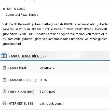
■
HAFTA SONU:
Cumartesi Pazar Kapalı
Vakıfbank Bereketli şubesi haftaiçi sabah 09:00'da açılmaktadır. Şubede
kapanış saati olan akşam 17:00'e kadar hizmet verilmektedir. Bereketli
şubesinde 12:30 - 13:30 saatleri arasında öğle arası molası verilmekte olup
bu saatlerde şubede işlem yapılamamaktadır. Cumartesi ve Pazar günleri
şube kapalıdır.
BANKA
GENEL BILGILER
BANKA İSMI:
Vakıfbank
BANKA KODU (EFT):
0015
SWIFT KODU (BIC):
TVBATR2A
İNTERNET ŞUBESI:
vakifbank.com.tr