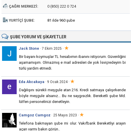
ÇAĞRI MERKEZI:
0 (850) 222 0 724
YURTIÇI ŞUBE:
81 ilde 960 şube
ŞUBE
YORUM VE ŞIKAYETLER
★
Jack Stone
·
· 7 Ekim 2025
Bir bayanı koymuşlar TL hesabımın ibanını istiyorum. Güvenliğini
aşamamışım. Olmazmış e mail adresleri de yok İsviçredeyim bi
türlü yardım etmedi.
★
Eda Akcakaya
·
· 9 Ocak 2024
Dağılışını sürekli meşgule atan 216. Kredi satmaya çalışırkende
böyle meşgule alsanız... Bu ne saygısızlık. Bereketli şube Md.
lütfen personelinizi denetleyin.
★
Camgoz Camgoz
·
· 25 Mayıs 2023
Telefona bakmayan şube mi olur. Vakıfbank Bereketliyi arayın
açan varmı bakın görün..