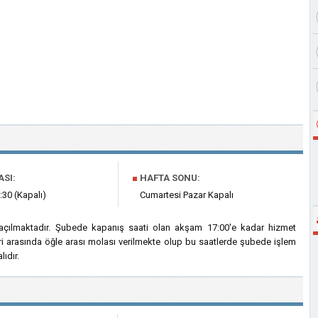
ASI:
■
HAFTA SONU:
:30 (Kapalı)
Cumartesi Pazar Kapalı
açılmaktadır. Şubede kapanış saati olan akşam 17:00'e kadar hizmet
ri arasında öğle arası molası verilmekte olup bu saatlerde şubede işlem
ıdır.