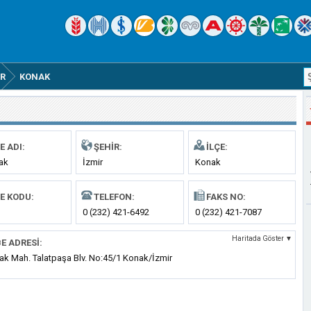
IR
KONAK
E ADI:
ŞEHIR:
İLÇE:
ak
İzmir
Konak
E KODU:
TELEFON:
FAKS NO:
0 (232) 421-6492
0 (232) 421-7087
Haritada Göster ▼
E ADRESI:
ak Mah. Talatpaşa Blv. No:45/1 Konak/İzmir