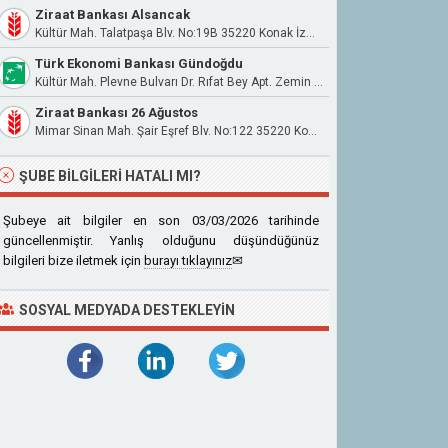
Ziraat Bankası Alsancak
Kültür Mah. Talatpaşa Blv. No:19B 35220 Konak İzmir
Türk Ekonomi Bankası Gündoğdu
Kültür Mah. Plevne Bulvarı Dr. Rıfat Bey Apt. Zemin Kat No:14A Ve 14/1 Konak/İzmir
Ziraat Bankası 26 Ağustos
Mimar Sinan Mah. Şair Eşref Blv. No:122 35220 Konak İzmir
ŞUBE BILGILERI HATALI MI?
Şubeye ait bilgiler en son 03/03/2026 tarihinde
güncellenmiştir. Yanlış olduğunu düşündüğünüz
bilgileri bize iletmek için
burayı tıklayınız
✉
SOSYAL MEDYADA DESTEKLEYIN