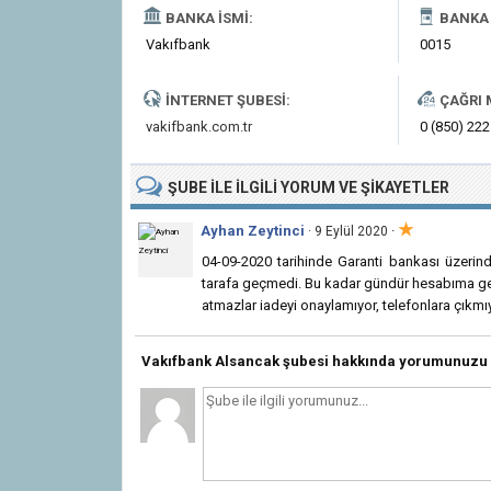
BANKA İSMI:
BANKA 
Vakıfbank
0015
İNTERNET ŞUBESI:
ÇAĞRI 
vakifbank.com.tr
0 (850) 222
ŞUBE
ILE İLGILI
YORUM VE ŞIKAYETLER
★
Ayhan Zeytinci
·
· 9 Eylül 2020
04-09-2020 tarihinde Garanti bankası üzerin
tarafa geçmedi. Bu kadar gündür hesabıma ger
atmazlar iadeyi onaylamıyor, telefonlara çıkmıy
Vakıfbank Alsancak şubesi hakkında yorumunuzu 