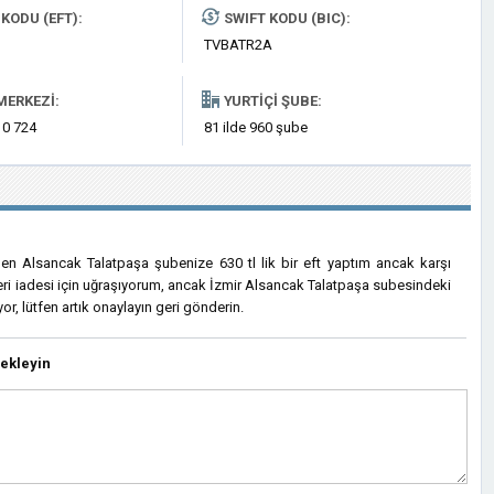
KODU (EFT):
SWIFT KODU (BIC):
TVBATR2A
MERKEZI:
YURTIÇI ŞUBE:
 0 724
81 ilde 960 şube
den Alsancak Talatpaşa şubenize 630 tl lik bir eft yaptım ancak karşı
i iadesi için uğraşıyorum, ancak İzmir Alsancak Talatpaşa subesindeki
or, lütfen artık onaylayın geri gönderin.
ekleyin