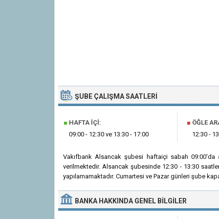
ŞUBE ÇALIŞMA SAATLERI
■
HAFTA İÇI:
■
ÖĞLE AR
09:00 - 12:30 ve 13:30 - 17:00
12:30 - 13
Vakıfbank Alsancak şubesi haftaiçi sabah 09:00'da 
verilmektedir. Alsancak şubesinde 12:30 - 13:30 saatle
yapılamamaktadır. Cumartesi ve Pazar günleri şube kapal
BANKA
HAKKINDA
GENEL BILGILER