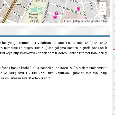
+
−
Leaflet
|
Map data ©
OpenStreetMap
e faaliyet göstermektedir. VakıfBank Alsancak şubesine 0 (232) 421-6492
s numarası ile erişebilirsiniz. Şube çalışma saatleri dışında bankacılık
zini veya https://www.vakifbank.com.tr adresli online internet bankacılığı
 Vakıfbank banka kodu "15", Alsancak şube kodu "93" olarak tanımlanmıştır.
, EUR ve GBP) SWIFT / BIC kodu tüm VakıfBank şubeleri için aynı olup
esmi sitesini ziyaret edebilirsiniz.