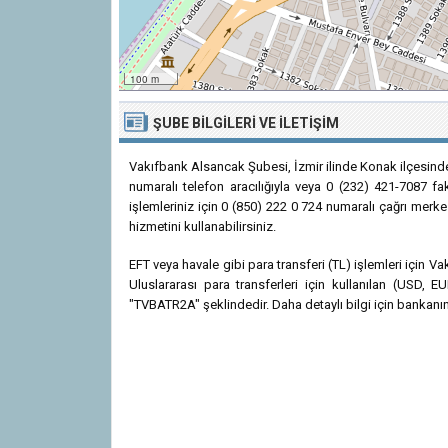
100 m
ŞUBE BILGILERI VE İLETIŞIM
Vakıfbank Alsancak Şubesi, İzmir ilinde Konak ilçesind
numaralı telefon aracılığıyla veya 0 (232) 421-7087 fak
işlemleriniz için 0 (850) 222 0 724 numaralı çağrı merke
hizmetini kullanabilirsiniz.
EFT veya havale gibi para transferi (TL) işlemleri için
Uluslararası para transferleri için kullanılan (USD
"TVBATR2A" şeklindedir. Daha detaylı bilgi için bankanın r