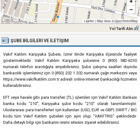
+
−
100 m
Leaflet
|
Map data ©
OpenStreetMap
Yol Tarifi Alın
ŞUBE BILGILERI VE İLETIŞIM
Vakıf Katılım Karşıyaka Şubesi, İzmir ilinde Karşıyaka ilçesinde faaliyet
göstermektedir. Vakıf Katılım Karşıyaka şubesine 0 (850) 582-6230
numaralı telefon aracılığıyla erişebilirsiniz. Şube çalışma saatleri dışında
bankacılık işlemleriniz için 0 (850) 202 1 202 numaralı çağrı merkezini veya
https://www.vakifkatilim.com.tr adresli online internet bankacılığı hizmetini
kullanabilirsiniz.
EFT veya havale gibi para transferi (TL) işlemleri için Vakıf Katılım Bankası
banka kodu "210", Karşıyaka şube kodu "210" olarak tanımlanmıştır.
Uluslararası para transferleri için kullanılan (USD, EUR ve GBP) SWIFT / BIC
kodu tüm Vakıf Katılım şubeleri için aynı olup "VAKFTRIS" şeklindedir.
Daha detaylı bilgi için bankanın resmi sitesini ziyaret edebilirsiniz.