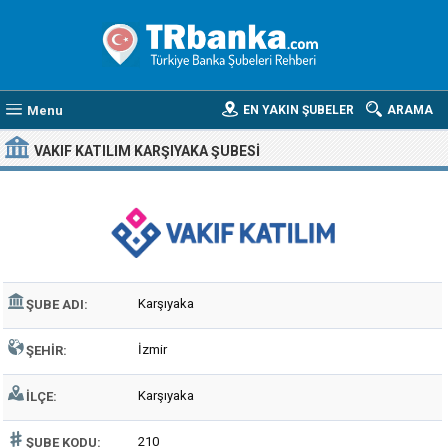
Menu
EN YAKIN ŞUBELER
ARAMA
VAKIF KATILIM KARŞIYAKA ŞUBESI
Karşıyaka
ŞUBE ADI:
İzmir
ŞEHIR:
Karşıyaka
İLÇE:
210
ŞUBE KODU: