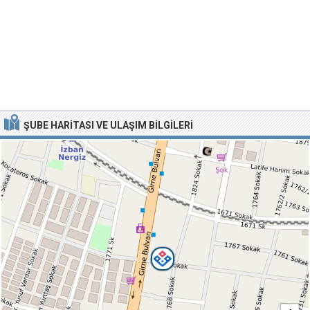
ŞUBE HARITASI VE ULAŞIM BILGILERI