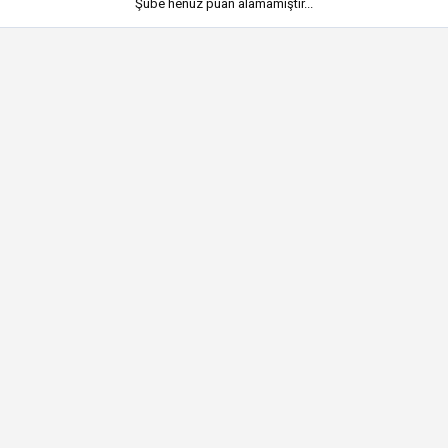
Şube henüz puan alamamıştır...