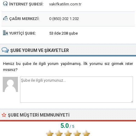
İNTERNET ŞUBESI:
vakifkatilim.com.tr
ÇAĞRI MERKEZI:
0 (850) 202 1 202
YURTIÇI ŞUBE:
53 ilde 208 şube
ŞUBE
YORUM VE ŞIKAYETLER
Henüz bu şube ile ilgili yorum yapılmamış. İlk yorumu siz girmek ister
misiniz?
ŞUBE MÜŞTERI MEMNUNIYETI
5.0
/ 5