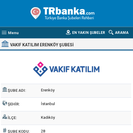
Menu
EN YAKIN ŞUBELER
ARAMA
VAKIF KATILIM ERENKÖY ŞUBESI
Erenköy
ŞUBE ADI:
İstanbul
ŞEHIR:
Kadıköy
İLÇE:
28
ŞUBE KODU: