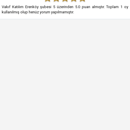
Vakıf Katılım Erenköy şubesi
5
üzerinden
5.0
puan almıştır. Toplam
1
oy
kullanılmış olup henüz yorum yapılmamıştır.