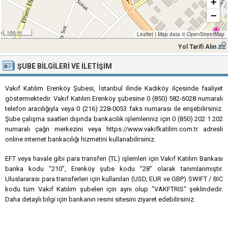
+
−
100 m
Leaflet
|
Map data ©
OpenStreetMap
Yol Tarifi Alın
ŞUBE BILGILERI VE İLETIŞIM
Vakıf Katılım Erenköy Şubesi, İstanbul ilinde Kadıköy ilçesinde faaliyet
göstermektedir. Vakıf Katılım Erenköy şubesine 0 (850) 582-6028 numaralı
telefon aracılığıyla veya 0 (216) 228-0053 faks numarası ile erişebilirsiniz.
Şube çalışma saatleri dışında bankacılık işlemleriniz için 0 (850) 202 1 202
numaralı çağrı merkezini veya https://www.vakifkatilim.com.tr adresli
online internet bankacılığı hizmetini kullanabilirsiniz.
EFT veya havale gibi para transferi (TL) işlemleri için Vakıf Katılım Bankası
banka kodu "210", Erenköy şube kodu "28" olarak tanımlanmıştır.
Uluslararası para transferleri için kullanılan (USD, EUR ve GBP) SWIFT / BIC
kodu tüm Vakıf Katılım şubeleri için aynı olup "VAKFTRIS" şeklindedir.
Daha detaylı bilgi için bankanın resmi sitesini ziyaret edebilirsiniz.