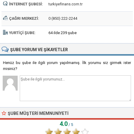
İNTERNET ŞUBESI:
turkiyefinans.com.tr
ÇAĞRI MERKEZI:
0 (850) 222-2244
YURTIÇI ŞUBE:
64 ilde 239 şube
ŞUBE
YORUM VE ŞIKAYETLER
Henüz bu şube ile ilgili yorum yapılmamış. İlk yorumu siz girmek ister
misiniz?
ŞUBE MÜŞTERI MEMNUNIYETI
4.0
/ 5