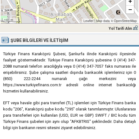
+
−
100 m
Leaflet
|
Map data ©
OpenStreetMap
Yol Tarifi Alın
ŞUBE BILGILERI VE İLETIŞIM
Türkiye Finans Karaköprü Şubesi, Şanlıurfa ilinde Karaköprü ilçesinde
faaliyet göstermektedir. Türkiye Finans Karaköprü şubesine 0 (414) 347-
2088 numaralı telefon aracılığıyla veya 0 (414) 347-7057 faks numarası ile
erişebilirsiniz. Şube çalışma saatleri dışında bankacılık işlemleriniz için 0
(850) 222-2244 numaralı çağrı merkezini veya
https://www.turkiyefinans.com.tr adresli online internet bankacılığı
hizmetini kullanabilirsiniz.
EFT veya havale gibi para transferi (TL) işlemleri için Türkiye Finans banka
kodu "206", Karaköprü şube kodu "295" olarak tanımlanmıştır. Uluslararası
para transferleri için kullanılan (USD, EUR ve GBP) SWIFT / BIC kodu tüm
Türkiye Finans şubeleri için aynı olup "AFKBTRIS" şeklindedir. Daha detaylı
bilgi için bankanın resmi sitesini ziyaret edebilirsiniz.