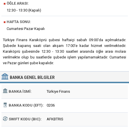
■
ÖĞLE ARASI:
12:30 - 13:30 (Kapalı)
■
HAFTA SONU:
Cumartesi Pazar Kapalı
Türkiye Finans Karaköprü şubesi haftaiçi sabah 09:00'da açılmaktadır.
Şubede kapanış saati olan akşam 17:00'e kadar hizmet verilmektedir.
Karaköprü şubesinde 12:30 - 13:30 saatleri arasında öğle arası molası
verilmekte olup bu saatlerde şubede işlem yapılamamaktadır. Cumartesi
ve Pazar günleri şube kapalıdır.
BANKA
GENEL BILGILER
BANKA İSMI:
Türkiye Finans
BANKA KODU (EFT):
0206
SWIFT KODU (BIC):
AFKBTRIS