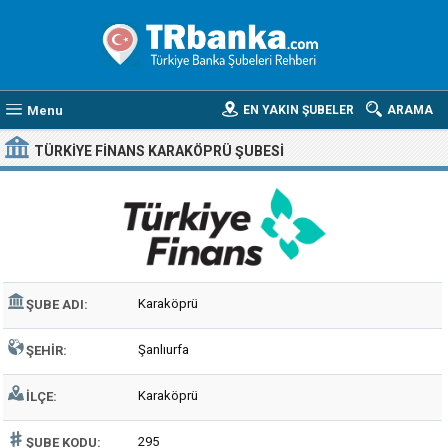
Menu
EN YAKIN ŞUBELER
ARAMA
TÜRKIYE FINANS KARAKÖPRÜ ŞUBESI
Karaköprü
ŞUBE ADI:
Şanlıurfa
ŞEHIR:
Karaköprü
İLÇE:
295
ŞUBE KODU: