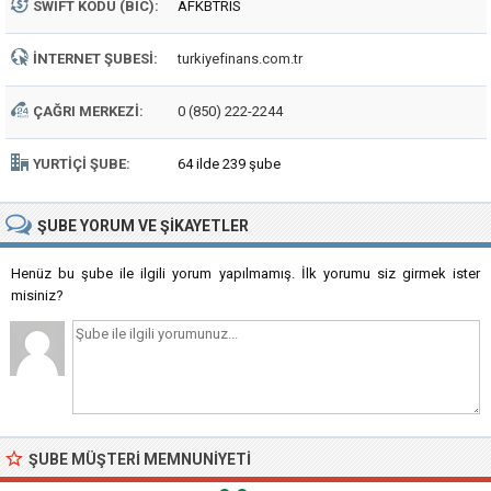
SWIFT KODU (BIC):
AFKBTRIS
İNTERNET ŞUBESI:
turkiyefinans.com.tr
ÇAĞRI MERKEZI:
0 (850) 222-2244
YURTIÇI ŞUBE:
64 ilde 239 şube
ŞUBE
YORUM VE ŞIKAYETLER
Henüz bu şube ile ilgili yorum yapılmamış. İlk yorumu siz girmek ister
misiniz?
ŞUBE MÜŞTERI MEMNUNIYETI