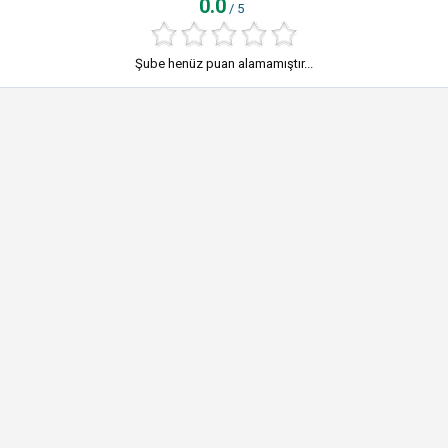
0.0
/ 5
Şube henüz puan alamamıştır...