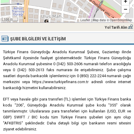
+
−
100 m
Leaflet
|
Map data ©
OpenStreetMap
Yol Tarifi Alın
ŞUBE BILGILERI VE İLETIŞIM
Türkiye Finans Güneydoğu Anadolu Kurumsal Şubesi, Gaziantep ilinde
Şehitkamil ilçesinde faaliyet göstermektedir. Türkiye Finans Güneydoğu
Anadolu Kurumsal şubesine 0 (342) 503-2606 numaralı telefon aracılığıyla
veya 0 (342) 503-2613 faks numarası ile erişebilirsiniz. Şube çalışma
saatleri dışında bankacılık işlemleriniz için 0 (850) 222-2244 numaralı çağrı
merkezini veya https://www.turkiyefinans.com.tr adresli online internet
bankacılığı hizmetini kullanabilirsiniz.
EFT veya havale gibi para transferi (TL) işlemleri için Türkiye Finans banka
kodu "206", Güneydoğu Anadolu Kurumsal şube kodu "355" olarak
tanımlanmıştır. Uluslararası para transferleri için kullanılan (USD, EUR ve
GBP) SWIFT / BIC kodu tüm Türkiye Finans şubeleri için aynı olup
"AFKBTRIS" şeklindedir. Daha detaylı bilgi için bankanın resmi sitesini
ziyaret edebilirsiniz.