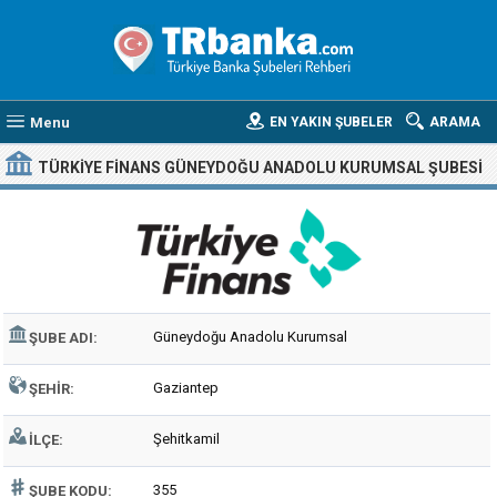
Menu
EN YAKIN ŞUBELER
ARAMA
TÜRKIYE FINANS GÜNEYDOĞU ANADOLU KURUMSAL ŞUBESI
Güneydoğu Anadolu Kurumsal
ŞUBE ADI:
Gaziantep
ŞEHIR:
Şehitkamil
İLÇE:
355
ŞUBE KODU: