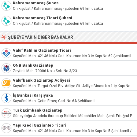
Kahramanmaraş Şubesi
Onikişubat / Kahramanmaraş - şubeden 69 km uzakta
Kahramanmaraş Ticari Şubesi
Onikişubat / Kahramanmaraş - şubeden 69 km uzakta
ŞUBEYE YAKIN DIĞER BANKALAR
Vakıf Katılım Gaziantep Ticari
Kayaönü Mah. 42146 Nolu Cad. Koluman No:3 İç Kapı No:69 Şehitkamil/Gaziantep
QNB Bank Gaziantep
Zeytinli Mah. 79006 Nolu Sok. No:3/23
Vakıfbank Gaziantep Adliyesi
Kayaönü Mah. Turgut Özal Blv. Adliye Sit. Adliye Binası No:1 İç Kapı No:1 Şehitkamil/Gaziantep
İş Bankası Karşıyaka
Kayaönü Mah. Çetin Emeç Cad. No:6A Şehitkamil
Türk Eximbank Gaziantep
Güneydoğu Anadolu İhracatçı Birlikleri Mücahitler Mah. Şehit Ertuğrul Polat Cad. No:3 Şehitkamil / Gaziantep
Yapı Kredi Gaziantep Ticari
Kayaönü Mah. 42146 Nolu Cad. Koluman No:3 İç Kapı No:5 Şehitkamil / Gaziantep