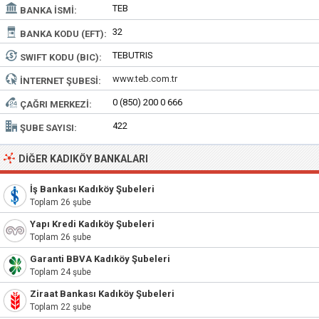
TEB
BANKA İSMI:
32
BANKA KODU (EFT):
TEBUTRIS
SWIFT KODU (BIC):
www.teb.com.tr
İNTERNET ŞUBESI:
0 (850) 200 0 666
ÇAĞRI MERKEZI:
422
ŞUBE SAYISI:
DIĞER KADIKÖY BANKALARI
İş Bankası Kadıköy Şubeleri
Toplam 26 şube
Yapı Kredi Kadıköy Şubeleri
Toplam 26 şube
Garanti BBVA Kadıköy Şubeleri
Toplam 24 şube
Ziraat Bankası Kadıköy Şubeleri
Toplam 22 şube