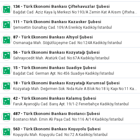
134
-
Türk Ekonomi Bankası Çiftehavuzlar Şubesi
Bağdat Cad. Aziz Kaya İş Merkezi No:193/A Zemin Kat A Kısım Çiftehavuzlar Kadıköy/İstanbul
111
-
Türk Ekonomi Bankası Kazasker Şubesi
Şemsettin Günaltay Cad. 109/A Erenköy Kadıköy/İstanbul
87
-
Türk Ekonomi Bankası Altıyol Şubesi
Osmanağa Mah. Söğütlüçeşme Cad. No:124A Kadıköy/İstanbul
56
-
Türk Ekonomi Bankası Kozyatağı Şubesi
Sahrayıcedit Mah. Atatürk Cad. No:67A Kadıköy/İstanbul
15
-
Türk Ekonomi Bankası Suadiye Şubesi
Bağdat Cad. German Apt. No:456 Suadiye Kadıköy/İstanbul
18
-
Türk Ekonomi Bankası Kozyatağı Kurumsal Şubesi
Kozyatağı Mah. Değırmen Sok. Nıda Kule A Blok No:18 İç Kapı No:11 Kadıköy/İstanbul
42
-
Türk Ekonomi Bankası Kalamış Şubesi
Faruk Ayanoğlu Cad. Barış Apt. 19/1-2 Fenerbahçe Kadıköy/İstanbul
487
-
Türk Ekonomi Bankası Bostancı Şubesi
Bostancı Mah. Emin Ali Paşa Cad. No:116 A/14 Kadıköy/İstanbul
563
-
Türk Ekonomi Bankası Koşuyolu Şubesi
Koşuyolu Mah. Koşuyolu Cad. No:72 A Kadıköy/İstanbul