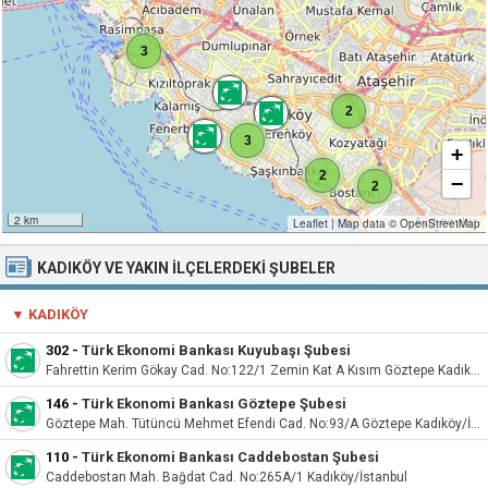
3
2
3
+
2
−
2
2 km
Leaflet
|
Map data ©
OpenStreetMap
KADIKÖY VE YAKIN İLÇELERDEKI ŞUBELER
▼ KADIKÖY
302
-
Türk Ekonomi Bankası Kuyubaşı Şubesi
Fahrettin Kerim Gökay Cad. No:122/1 Zemin Kat A Kısım Göztepe Kadıköy/İstanbul
146
-
Türk Ekonomi Bankası Göztepe Şubesi
Göztepe Mah. Tütüncü Mehmet Efendi Cad. No:93/A Göztepe Kadıköy/İstanbul
110
-
Türk Ekonomi Bankası Caddebostan Şubesi
Caddebostan Mah. Bağdat Cad. No:265A/1 Kadıköy/İstanbul