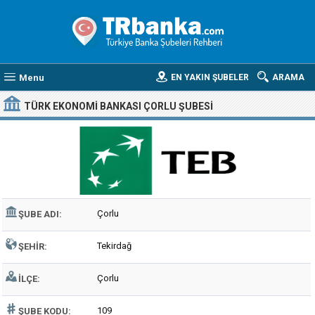
Menu
EN YAKIN ŞUBELER
ARAMA
TÜRK EKONOMI BANKASI ÇORLU ŞUBESI
Çorlu
ŞUBE ADI:
Tekirdağ
ŞEHIR:
Çorlu
İLÇE:
109
ŞUBE KODU: