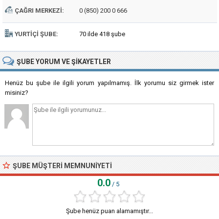
ÇAĞRI MERKEZI:
0 (850) 200 0 666
YURTIÇI ŞUBE:
70 ilde 418 şube
ŞUBE
YORUM VE ŞIKAYETLER
Henüz bu şube ile ilgili yorum yapılmamış. İlk yorumu siz girmek ister
misiniz?
ŞUBE MÜŞTERI MEMNUNIYETI
0.0
/ 5
Şube henüz puan alamamıştır...