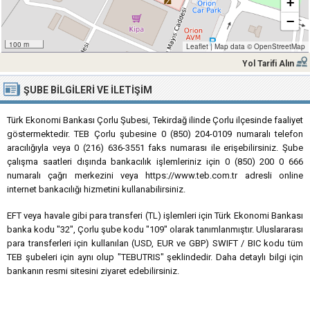
+
−
100 m
Leaflet
|
Map data ©
OpenStreetMap
Yol Tarifi Alın
ŞUBE BILGILERI VE İLETIŞIM
Türk Ekonomi Bankası Çorlu Şubesi, Tekirdağ ilinde Çorlu ilçesinde faaliyet
göstermektedir. TEB Çorlu şubesine 0 (850) 204-0109 numaralı telefon
aracılığıyla veya 0 (216) 636-3551 faks numarası ile erişebilirsiniz. Şube
çalışma saatleri dışında bankacılık işlemleriniz için 0 (850) 200 0 666
numaralı çağrı merkezini veya https://www.teb.com.tr adresli online
internet bankacılığı hizmetini kullanabilirsiniz.
EFT veya havale gibi para transferi (TL) işlemleri için Türk Ekonomi Bankası
banka kodu "32", Çorlu şube kodu "109" olarak tanımlanmıştır. Uluslararası
para transferleri için kullanılan (USD, EUR ve GBP) SWIFT / BIC kodu tüm
TEB şubeleri için aynı olup "TEBUTRIS" şeklindedir. Daha detaylı bilgi için
bankanın resmi sitesini ziyaret edebilirsiniz.