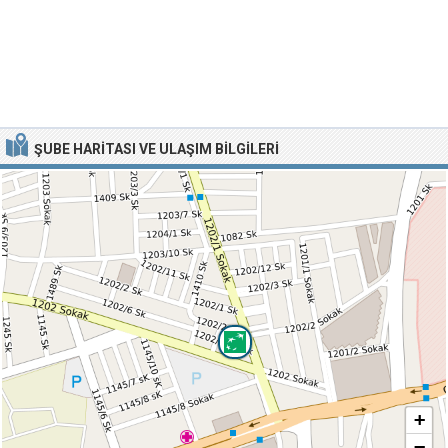
ŞUBE HARITASI VE ULAŞIM BILGILERI
+
−