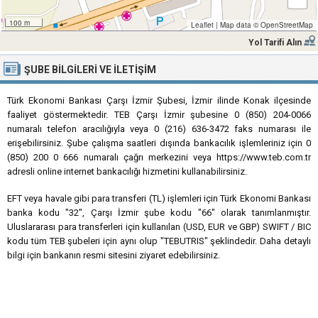
100 m
Leaflet
|
Map data ©
OpenStreetMap
Yol Tarifi Alın
ŞUBE BILGILERI VE İLETIŞIM
Türk Ekonomi Bankası Çarşı İzmir Şubesi, İzmir ilinde Konak ilçesinde
faaliyet göstermektedir. TEB Çarşı İzmir şubesine 0 (850) 204-0066
numaralı telefon aracılığıyla veya 0 (216) 636-3472 faks numarası ile
erişebilirsiniz. Şube çalışma saatleri dışında bankacılık işlemleriniz için 0
(850) 200 0 666 numaralı çağrı merkezini veya https://www.teb.com.tr
adresli online internet bankacılığı hizmetini kullanabilirsiniz.
EFT veya havale gibi para transferi (TL) işlemleri için Türk Ekonomi Bankası
banka kodu "32", Çarşı İzmir şube kodu "66" olarak tanımlanmıştır.
Uluslararası para transferleri için kullanılan (USD, EUR ve GBP) SWIFT / BIC
kodu tüm TEB şubeleri için aynı olup "TEBUTRIS" şeklindedir. Daha detaylı
bilgi için bankanın resmi sitesini ziyaret edebilirsiniz.