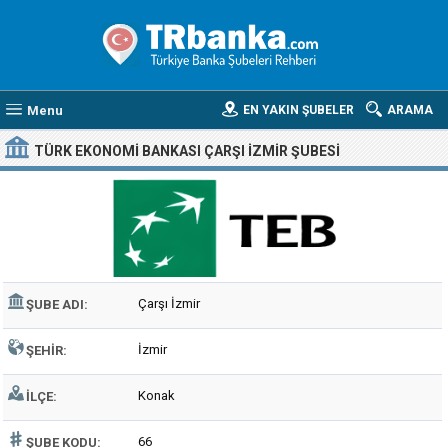
Menu
EN YAKIN ŞUBELER
ARAMA
TÜRK EKONOMI BANKASI ÇARŞI İZMIR ŞUBESI
Çarşı İzmir
ŞUBE ADI:
İzmir
ŞEHIR:
Konak
İLÇE:
66
ŞUBE KODU: