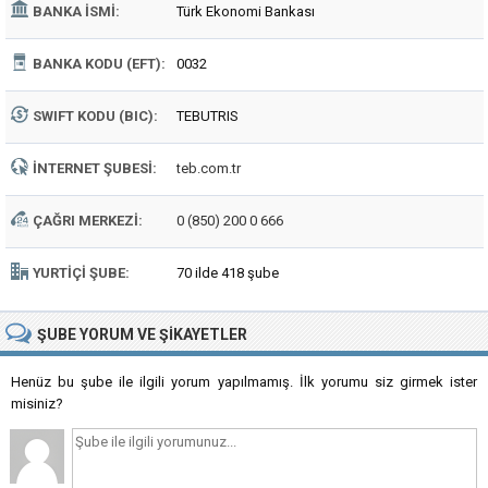
BANKA İSMI:
Türk Ekonomi Bankası
BANKA KODU (EFT):
0032
SWIFT KODU (BIC):
TEBUTRIS
İNTERNET ŞUBESI:
teb.com.tr
ÇAĞRI MERKEZI:
0 (850) 200 0 666
YURTIÇI ŞUBE:
70 ilde 418 şube
ŞUBE
YORUM VE ŞIKAYETLER
Henüz bu şube ile ilgili yorum yapılmamış. İlk yorumu siz girmek ister
misiniz?