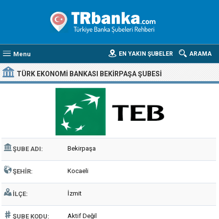
Menu
EN YAKIN ŞUBELER
ARAMA
TÜRK EKONOMI BANKASI BEKIRPAŞA ŞUBESI
Bekirpaşa
ŞUBE ADI:
Kocaeli
ŞEHIR:
İzmit
İLÇE:
Aktif Değil
ŞUBE KODU: