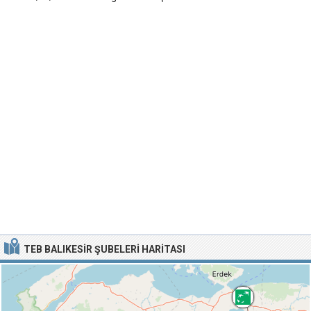
TEB BALIKESIR ŞUBELERI HARITASI