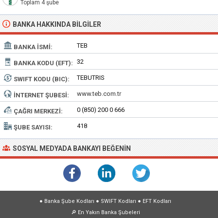
Toplam 4 şube
BANKA HAKKINDA BILGILER
TEB
BANKA İSMI:
32
BANKA KODU (EFT):
TEBUTRIS
SWIFT KODU (BIC):
www.teb.com.tr
İNTERNET ŞUBESI:
0 (850) 200 0 666
ÇAĞRI MERKEZI:
418
ŞUBE SAYISI:
SOSYAL MEDYADA BANKAYI BEĞENIN
●
Banka Şube Kodları
●
SWIFT Kodları
●
EFT Kodları
🔎
En Yakın Banka Şubeleri