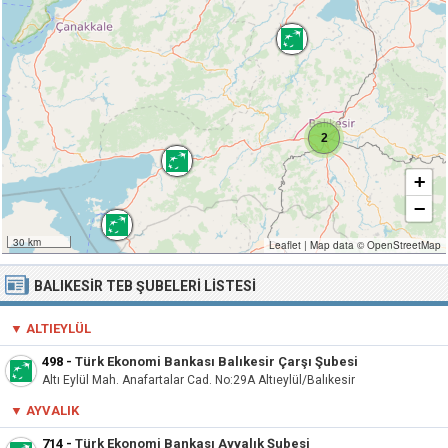
2
+
−
30 km
Leaflet
|
Map data ©
OpenStreetMap
BALIKESIR TEB ŞUBELERI LISTESI
▼ ALTIEYLÜL
498
-
Türk Ekonomi Bankası Balıkesir Çarşı Şubesi
Altı Eylül Mah. Anafartalar Cad. No:29A Altıeylül/Balıkesir
▼ AYVALIK
714
-
Türk Ekonomi Bankası Ayvalık Şubesi