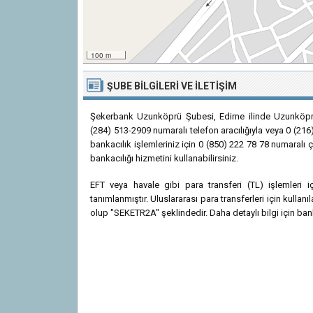
100 m
ŞUBE BILGILERI VE İLETIŞIM
Şekerbank Uzunköprü Şubesi, Edirne ilinde Uzunköpr
(284) 513-2909 numaralı telefon aracılığıyla veya 0 (216
bankacılık işlemleriniz için 0 (850) 222 78 78 numaralı
bankacılığı hizmetini kullanabilirsiniz.
EFT veya havale gibi para transferi (TL) işlemler
tanımlanmıştır. Uluslararası para transferleri için kull
olup "SEKETR2A" şeklindedir. Daha detaylı bilgi için bank