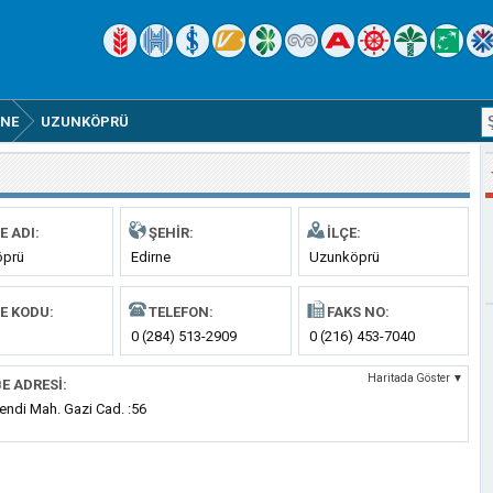
RNE
UZUNKÖPRÜ
E ADI:
ŞEHIR:
İLÇE:
öprü
Edirne
Uzunköprü
E KODU:
TELEFON:
FAKS NO:
0 (284) 513-2909
0 (216) 453-7040
Haritada Göster ▼
E ADRESI:
endi Mah. Gazi Cad. :56