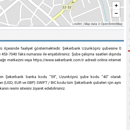
+
−
Leaflet
|
Map data ©
OpenStreetMap
ü ilçesinde faaliyet göstermektedir. Şekerbank Uzunköprü şubesine 0
) 453-7040 faks numarası ile erişebilirsiniz. Şube çalışma saatleri dışında
 çağrı merkezini veya https://www.sekerbank.com.tr adresli online internet
i için Şekerbank banka kodu "59", Uzunköprü şube kodu "40" olarak
anılan (USD, EUR ve GBP) SWIFT / BIC kodu tüm Şekerbank şubeleri için aynı
anın resmi sitesini ziyaret edebilirsiniz.