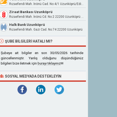
Rızaefendi Mah. İnönü Cad. No:4/1 Uzunköprü/Edirne
Ziraat Bankası Uzunköprü
Rızaefendi Mah. İnönü Cd. No:2 22200 Uzunköprü Edirne
Halk Bank Uzunköprü
Rızaefendi Mah. Gazi Cad. No:74 22200 Uzunköprü
ŞUBE BILGILERI HATALI MI?
Şubeye ait bilgiler en son 30/05/2026 tarihinde
güncellenmiştir. Yanlış olduğunu düşündüğünüz
bilgileri bize iletmek için
burayı tıklayınız
✉
SOSYAL MEDYADA DESTEKLEYIN