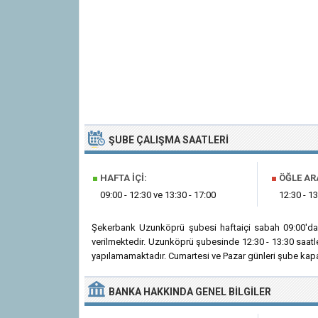
ŞUBE ÇALIŞMA SAATLERI
■
HAFTA İÇI:
■
ÖĞLE AR
09:00 - 12:30 ve 13:30 - 17:00
12:30 - 13
Şekerbank Uzunköprü şubesi haftaiçi sabah 09:00'da
verilmektedir. Uzunköprü şubesinde 12:30 - 13:30 saatl
yapılamamaktadır. Cumartesi ve Pazar günleri şube kapal
BANKA
HAKKINDA
GENEL BILGILER