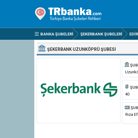
BANKA ŞUBELERI
ŞEKERBANK ŞUBELERI
EDI
ŞEKERBANK UZUNKÖPRÜ ŞUBESI
ŞUB
Uzunk
ŞUB
40
ŞUB
Rıza Ef