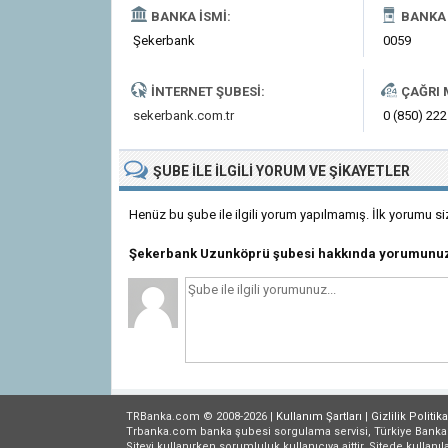
BANKA İSMI:
BANKA 
Şekerbank
0059
İNTERNET ŞUBESI:
ÇAĞRI 
sekerbank.com.tr
0 (850) 222
ŞUBE
ILE İLGILI
YORUM VE ŞIKAYETLER
Henüz bu şube ile ilgili yorum yapılmamış. İlk yorumu si
Şekerbank Uzunköprü şubesi hakkında yorumunuz
TRBanka.com © 2008-2026 |
Kullanım Şartları
|
Gizlilik
Politika
Trbanka.com banka şubesi sorgulama servisi, Türkiye Bankalar B
Siteyi kullanırken sorumluluk kullanıcıya aittir. Sitede kullanıl