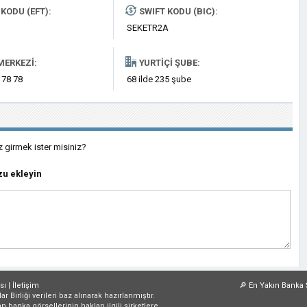
KODU (EFT):
SWIFT KODU (BIC):
SEKETR2A
MERKEZI:
YURTIÇI ŞUBE:
 78 78
68 ilde 235 şube
z girmek ister misiniz?
u ekleyin
sı
|
İletişim
🔎
En Yakın Banka 
irliği verileri baz alınarak hazırlanmıştır.
an banka görsellerinin hakları ilgili şirketlere