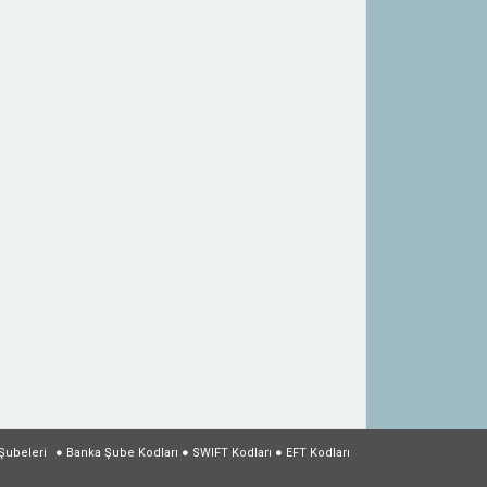
Şubeleri
●
Banka Şube Kodları
●
SWIFT Kodları
●
EFT Kodları