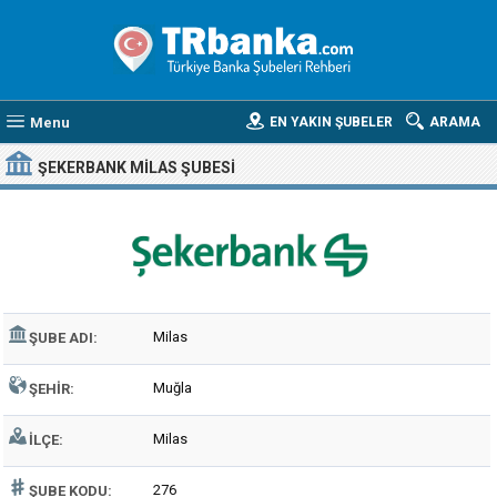
Menu
EN YAKIN ŞUBELER
ARAMA
ŞEKERBANK MILAS ŞUBESI
Milas
ŞUBE ADI:
Muğla
ŞEHIR:
Milas
İLÇE:
276
ŞUBE KODU: