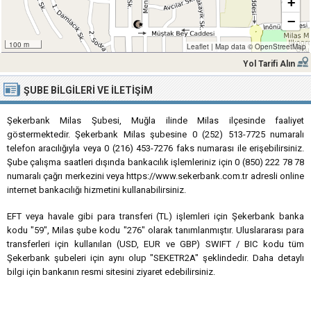
+
−
100 m
Leaflet
|
Map data ©
OpenStreetMap
Yol Tarifi Alın
ŞUBE BILGILERI VE İLETIŞIM
Şekerbank Milas Şubesi, Muğla ilinde Milas ilçesinde faaliyet
göstermektedir. Şekerbank Milas şubesine 0 (252) 513-7725 numaralı
telefon aracılığıyla veya 0 (216) 453-7276 faks numarası ile erişebilirsiniz.
Şube çalışma saatleri dışında bankacılık işlemleriniz için 0 (850) 222 78 78
numaralı çağrı merkezini veya https://www.sekerbank.com.tr adresli online
internet bankacılığı hizmetini kullanabilirsiniz.
EFT veya havale gibi para transferi (TL) işlemleri için Şekerbank banka
kodu "59", Milas şube kodu "276" olarak tanımlanmıştır. Uluslararası para
transferleri için kullanılan (USD, EUR ve GBP) SWIFT / BIC kodu tüm
Şekerbank şubeleri için aynı olup "SEKETR2A" şeklindedir. Daha detaylı
bilgi için bankanın resmi sitesini ziyaret edebilirsiniz.