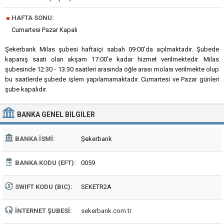
■
HAFTA SONU:
Cumartesi Pazar Kapalı
Şekerbank Milas şubesi haftaiçi sabah 09:00'da açılmaktadır. Şubede
kapanış saati olan akşam 17:00'e kadar hizmet verilmektedir. Milas
şubesinde 12:30 - 13:30 saatleri arasında öğle arası molası verilmekte olup
bu saatlerde şubede işlem yapılamamaktadır. Cumartesi ve Pazar günleri
şube kapalıdır.
BANKA
GENEL BILGILER
BANKA İSMI:
Şekerbank
BANKA KODU (EFT):
0059
SWIFT KODU (BIC):
SEKETR2A
İNTERNET ŞUBESI:
sekerbank.com.tr