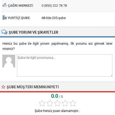
ÇAĞRI MERKEZI:
0 (850) 222 78 78
YURTIÇI ŞUBE:
68 ilde 235 şube
ŞUBE
YORUM VE ŞIKAYETLER
Henüz bu şube ile ilgili yorum yapılmamış. İlk yorumu siz girmek ister
misiniz?
ŞUBE MÜŞTERI MEMNUNIYETI
0.0
/ 5
Şube henüz puan alamamıştır...