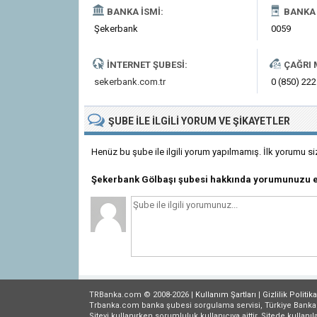
BANKA İSMI:
BANKA 
Şekerbank
0059
İNTERNET ŞUBESI:
ÇAĞRI 
sekerbank.com.tr
0 (850) 222
ŞUBE
ILE İLGILI
YORUM VE ŞIKAYETLER
Henüz bu şube ile ilgili yorum yapılmamış. İlk yorumu si
Şekerbank Gölbaşı şubesi hakkında yorumunuzu e
TRBanka.com © 2008-2026 |
Kullanım Şartları
|
Gizlilik
Politika
Trbanka.com banka şubesi sorgulama servisi, Türkiye Bankalar B
Siteyi kullanırken sorumluluk kullanıcıya aittir. Sitede kullanıl