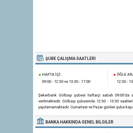
ŞUBE ÇALIŞMA SAATLERI
■
HAFTA İÇI:
■
ÖĞLE AR
09:00 - 12:30 ve 13:30 - 17:00
12:30 - 13
Şekerbank Gölbaşı şubesi haftaiçi sabah 09:00'da 
verilmektedir. Gölbaşı şubesinde 12:30 - 13:30 saatle
yapılamamaktadır. Cumartesi ve Pazar günleri şube kapal
BANKA
HAKKINDA
GENEL BILGILER