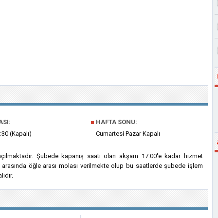
ASI:
■
HAFTA SONU:
:30 (Kapalı)
Cumartesi Pazar Kapalı
açılmaktadır. Şubede kapanış saati olan akşam 17:00'e kadar hizmet
ri arasında öğle arası molası verilmekte olup bu saatlerde şubede işlem
ıdır.