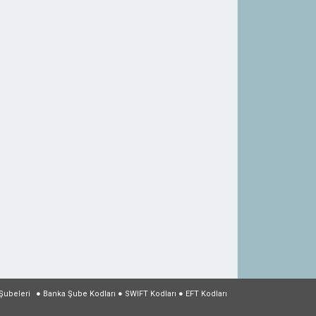
Şubeleri
●
Banka Şube Kodları
●
SWIFT Kodları
●
EFT Kodları