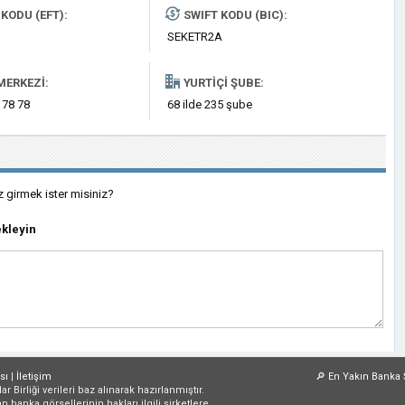
KODU (EFT):
SWIFT KODU (BIC):
SEKETR2A
MERKEZI:
YURTIÇI ŞUBE:
 78 78
68 ilde 235 şube
z girmek ister misiniz?
kleyin
sı
|
İletişim
🔎
En Yakın Banka 
irliği verileri baz alınarak hazırlanmıştır.
an banka görsellerinin hakları ilgili şirketlere