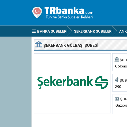
BANKA ŞUBELERI
ŞEKERBANK ŞUBELERI
ANK
ŞEKERBANK GÖLBAŞI ŞUBESI
ŞUB
Gölbaş
ŞUB
290
ŞUB
Gazios