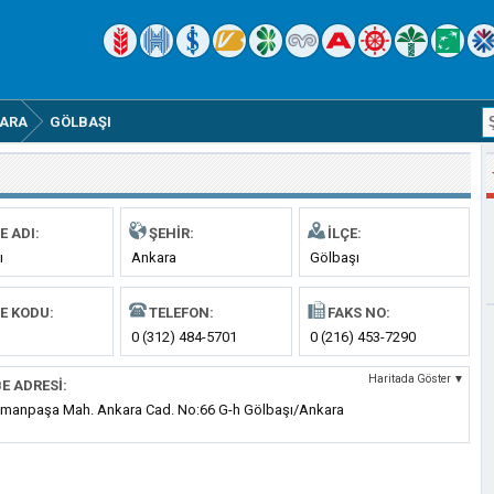
ARA
GÖLBAŞI
E ADI:
ŞEHIR:
İLÇE:
ı
Ankara
Gölbaşı
E KODU:
TELEFON:
FAKS NO:
0 (312) 484-5701
0 (216) 453-7290
Haritada Göster ▼
E ADRESI:
manpaşa Mah. Ankara Cad. No:66 G-h Gölbaşı/Ankara