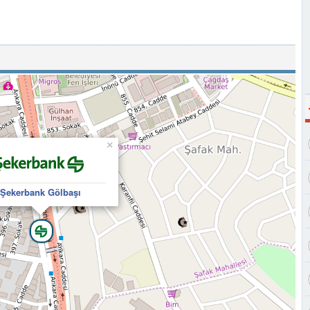
×
Şekerbank Gölbaşı