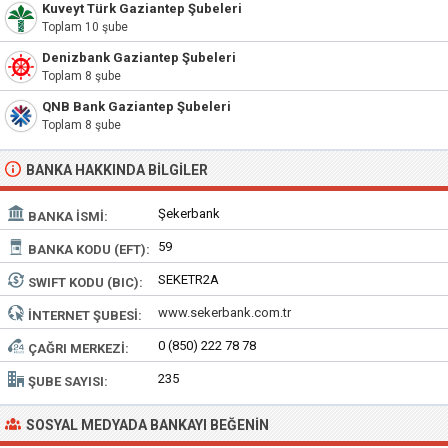
Kuveyt Türk Gaziantep Şubeleri
Toplam 10 şube
Denizbank Gaziantep Şubeleri
Toplam 8 şube
QNB Bank Gaziantep Şubeleri
Toplam 8 şube
BANKA HAKKINDA BILGILER
Şekerbank
BANKA İSMI:
59
BANKA KODU (EFT):
SEKETR2A
SWIFT KODU (BIC):
www.sekerbank.com.tr
İNTERNET ŞUBESI:
0 (850) 222 78 78
ÇAĞRI MERKEZI:
235
ŞUBE SAYISI:
SOSYAL MEDYADA BANKAYI BEĞENIN