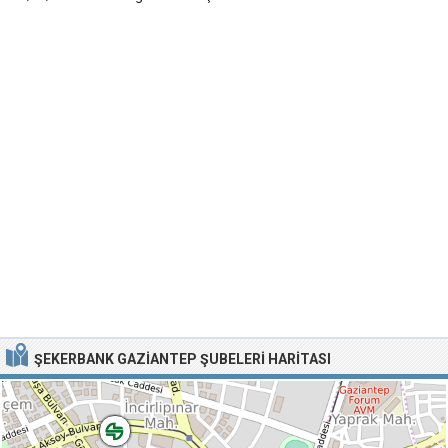
ŞEKERBANK GAZIANTEP ŞUBELERI HARITASI