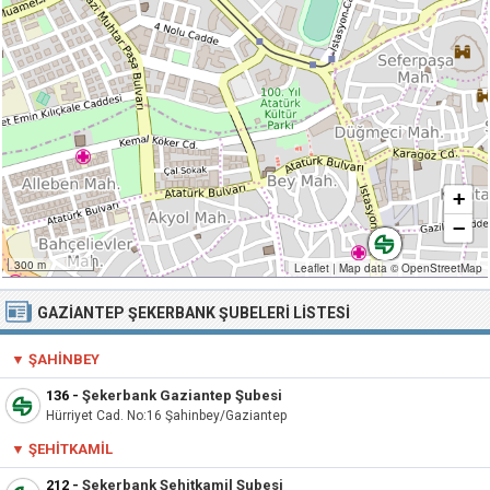
+
−
300 m
Leaflet
|
Map data ©
OpenStreetMap
GAZIANTEP ŞEKERBANK ŞUBELERI LISTESI
▼ ŞAHINBEY
136
-
Şekerbank Gaziantep Şubesi
Hürriyet Cad. No:16 Şahinbey/Gaziantep
▼ ŞEHITKAMIL
212
-
Şekerbank Şehitkamil Şubesi