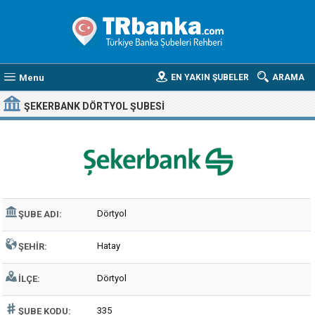
Menu
EN YAKIN ŞUBELER
ARAMA
ŞEKERBANK DÖRTYOL ŞUBESI
Dörtyol
ŞUBE ADI:
Hatay
ŞEHIR:
Dörtyol
İLÇE:
335
ŞUBE KODU: