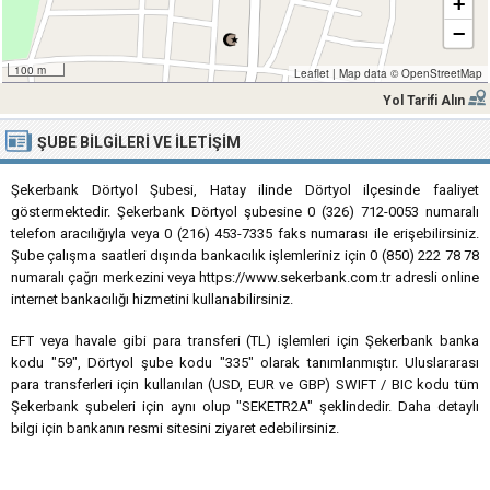
+
−
100 m
Leaflet
|
Map data ©
OpenStreetMap
Yol Tarifi Alın
ŞUBE BILGILERI VE İLETIŞIM
Şekerbank Dörtyol Şubesi, Hatay ilinde Dörtyol ilçesinde faaliyet
göstermektedir. Şekerbank Dörtyol şubesine 0 (326) 712-0053 numaralı
telefon aracılığıyla veya 0 (216) 453-7335 faks numarası ile erişebilirsiniz.
Şube çalışma saatleri dışında bankacılık işlemleriniz için 0 (850) 222 78 78
numaralı çağrı merkezini veya https://www.sekerbank.com.tr adresli online
internet bankacılığı hizmetini kullanabilirsiniz.
EFT veya havale gibi para transferi (TL) işlemleri için Şekerbank banka
kodu "59", Dörtyol şube kodu "335" olarak tanımlanmıştır. Uluslararası
para transferleri için kullanılan (USD, EUR ve GBP) SWIFT / BIC kodu tüm
Şekerbank şubeleri için aynı olup "SEKETR2A" şeklindedir. Daha detaylı
bilgi için bankanın resmi sitesini ziyaret edebilirsiniz.