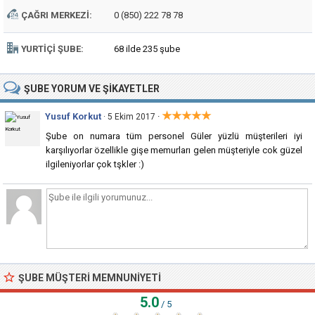
ÇAĞRI MERKEZI:
0 (850) 222 78 78
YURTIÇI ŞUBE:
68 ilde 235 şube
ŞUBE
YORUM VE ŞIKAYETLER
★★★★★
Yusuf Korkut
·
· 5 Ekim 2017
Şube on numara tüm personel Güler yüzlü müşterileri iyi
karşılıyorlar özellikle gişe memurları gelen müşteriyle cok güzel
ilgileniyorlar çok tşkler :)
ŞUBE MÜŞTERI MEMNUNIYETI
5.0
/ 5