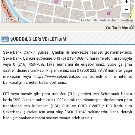
+
−
100 m
Leaflet
|
Map data ©
OpenStreetMap
Yol Tarifi Alın
ŞUBE BILGILERI VE İLETIŞIM
Şekerbank Çankırı Şubesi, Çankırı ili merkezde faaliyet göstermektedir.
Şekerbank Çankırı şubesine 0 (376) 213-1368 numaralı telefon aracılığıyla
veya 0 (216) 453-7092 faks numarası ile erişebilirsiniz. Şube çalışma
saatleri dışında bankacılık işlemleriniz için 0 (850) 222 78 78 numaralı çağrı
merkezini veya https://www.sekerbank.com.tr adresli online internet
bankacılığı hizmetini kullanabilirsiniz.
EFT veya havale gibi para transferi (TL) işlemleri için Şekerbank banka
kodu "59", Çankırı şube kodu "92" olarak tanımlanmıştır. Uluslararası para
transferleri için kullanılan (USD, EUR ve GBP) SWIFT / BIC kodu tüm
Şekerbank şubeleri için aynı olup "SEKETR2A" şeklindedir. Daha detaylı
bilgi için bankanın resmi sitesini ziyaret edebilirsiniz.