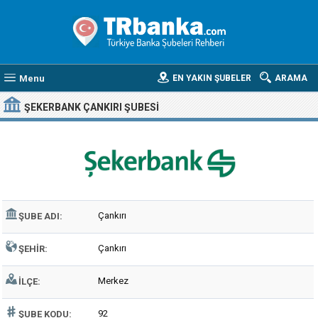
Menu
EN YAKIN ŞUBELER
ARAMA
ŞEKERBANK ÇANKIRI ŞUBESI
Çankırı
ŞUBE ADI:
Çankırı
ŞEHIR:
Merkez
İLÇE:
92
ŞUBE KODU: