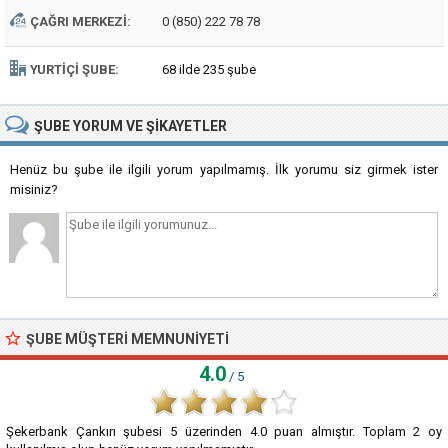
ÇAĞRI MERKEZI:
0 (850) 222 78 78
YURTIÇI ŞUBE:
68 ilde 235 şube
ŞUBE
YORUM VE ŞIKAYETLER
Henüz bu şube ile ilgili yorum yapılmamış. İlk yorumu siz girmek ister
misiniz?
ŞUBE MÜŞTERI MEMNUNIYETI
4.0
/ 5
Şekerbank Çankırı şubesi
5
üzerinden
4.0
puan almıştır. Toplam
2
oy