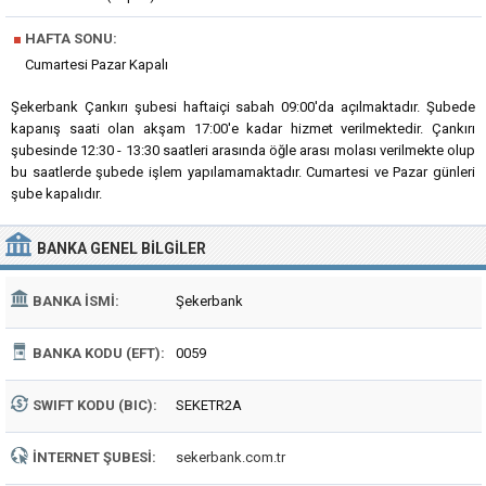
■
HAFTA SONU:
Cumartesi Pazar Kapalı
Şekerbank Çankırı şubesi haftaiçi sabah 09:00'da açılmaktadır. Şubede
kapanış saati olan akşam 17:00'e kadar hizmet verilmektedir. Çankırı
şubesinde 12:30 - 13:30 saatleri arasında öğle arası molası verilmekte olup
bu saatlerde şubede işlem yapılamamaktadır. Cumartesi ve Pazar günleri
şube kapalıdır.
BANKA
GENEL BILGILER
BANKA İSMI:
Şekerbank
BANKA KODU (EFT):
0059
SWIFT KODU (BIC):
SEKETR2A
İNTERNET ŞUBESI:
sekerbank.com.tr