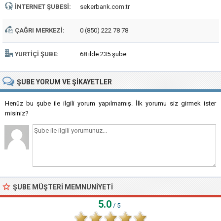
İNTERNET ŞUBESI:
sekerbank.com.tr
ÇAĞRI MERKEZI:
0 (850) 222 78 78
YURTIÇI ŞUBE:
68 ilde 235 şube
ŞUBE
YORUM VE ŞIKAYETLER
Henüz bu şube ile ilgili yorum yapılmamış. İlk yorumu siz girmek ister
misiniz?
ŞUBE MÜŞTERI MEMNUNIYETI
5.0
/ 5