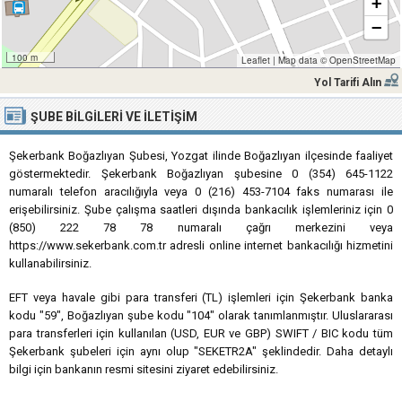
+
−
100 m
Leaflet
|
Map data ©
OpenStreetMap
Yol Tarifi Alın
ŞUBE BILGILERI VE İLETIŞIM
Şekerbank Boğazlıyan Şubesi, Yozgat ilinde Boğazlıyan ilçesinde faaliyet
göstermektedir. Şekerbank Boğazlıyan şubesine 0 (354) 645-1122
numaralı telefon aracılığıyla veya 0 (216) 453-7104 faks numarası ile
erişebilirsiniz. Şube çalışma saatleri dışında bankacılık işlemleriniz için 0
(850) 222 78 78 numaralı çağrı merkezini veya
https://www.sekerbank.com.tr adresli online internet bankacılığı hizmetini
kullanabilirsiniz.
EFT veya havale gibi para transferi (TL) işlemleri için Şekerbank banka
kodu "59", Boğazlıyan şube kodu "104" olarak tanımlanmıştır. Uluslararası
para transferleri için kullanılan (USD, EUR ve GBP) SWIFT / BIC kodu tüm
Şekerbank şubeleri için aynı olup "SEKETR2A" şeklindedir. Daha detaylı
bilgi için bankanın resmi sitesini ziyaret edebilirsiniz.