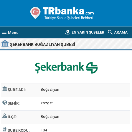
Menu
EN YAKIN ŞUBELER
ARAMA
ŞEKERBANK BOĞAZLIYAN ŞUBESI
Boğazlıyan
ŞUBE ADI:
Yozgat
ŞEHIR:
Boğazlıyan
İLÇE:
104
ŞUBE KODU: