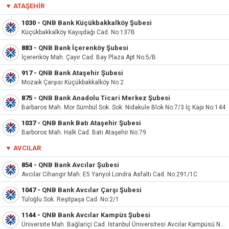
▼
ATAŞEHIR
1030
-
QNB Bank Küçükbakkalköy Şubesi
Küçükbakkalköy Kayışdağı Cad. No:137B
883
-
QNB Bank İçerenköy Şubesi
İçerenköy Mah. Çayır Cad. Bay Plaza Apt No:5/B
917
-
QNB Bank Ataşehir Şubesi
Mozaik Çarşısı Küçükbakkalköy No:2
875
-
QNB Bank Anadolu Ticari Merkez Şubesi
Barbaros Mah. Mor Sümbül Sok. Sok. Nidakule Blok No:7/3 İç Kapı No:144
1037
-
QNB Bank Batı Ataşehir Şubesi
Barboros Mah. Halk Cad. Batı Ataşehir No:79
▼
AVCILAR
854
-
QNB Bank Avcılar Şubesi
Avcılar Cihangir Mah. E5 Yanyol Londra Asfaltı Cad. No:291/1C
1047
-
QNB Bank Avcılar Çarşı Şubesi
Tüloğlu Sok. Reşitpaşa Cad. No:2/1
1144
-
QNB Bank Avcılar Kampüs Şubesi
Üniversite Mah. Bağlariçi Cad. İstanbul Üniversitesi Avcılar Kampüsü No:2/23A