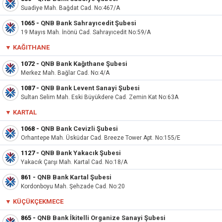
Suadiye Mah. Bağdat Cad. No:467/A
1065
-
QNB Bank Sahrayıcedit Şubesi
19 Mayıs Mah. İnönü Cad. Sahrayıcedit No:59/A
▼
KAĞITHANE
1072
-
QNB Bank Kağıthane Şubesi
Merkez Mah. Bağlar Cad. No:4/A
1087
-
QNB Bank Levent Sanayi Şubesi
Sultan Selim Mah. Eski Büyükdere Cad. Zemin Kat No:63A
▼
KARTAL
1068
-
QNB Bank Cevizli Şubesi
Orhantepe Mah. Üsküdar Cad. Breeze Tower Apt. No:155/E
1127
-
QNB Bank Yakacık Şubesi
Yakacık Çarşı Mah. Kartal Cad. No:18/A
861
-
QNB Bank Kartal Şubesi
Kordonboyu Mah. Şehzade Cad. No:20
▼
KÜÇÜKÇEKMECE
865
-
QNB Bank İkitelli Organize Sanayi Şubesi