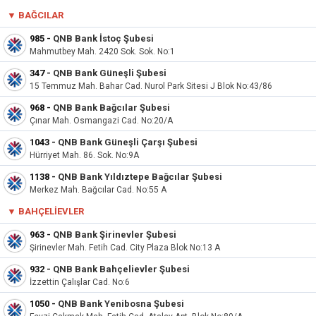
▼
BAĞCILAR
985
-
QNB Bank İstoç Şubesi
Mahmutbey Mah. 2420 Sok. Sok. No:1
347
-
QNB Bank Güneşli Şubesi
15 Temmuz Mah. Bahar Cad. Nurol Park Sitesi J Blok No:43/86
968
-
QNB Bank Bağcılar Şubesi
Çınar Mah. Osmangazi Cad. No:20/A
1043
-
QNB Bank Güneşli Çarşı Şubesi
Hürriyet Mah. 86. Sok. No:9A
1138
-
QNB Bank Yıldıztepe Bağcılar Şubesi
Merkez Mah. Bağcılar Cad. No:55 A
▼
BAHÇELIEVLER
963
-
QNB Bank Şirinevler Şubesi
Şirinevler Mah. Fetih Cad. City Plaza Blok No:13 A
932
-
QNB Bank Bahçelievler Şubesi
İzzettin Çalışlar Cad. No:6
1050
-
QNB Bank Yenibosna Şubesi