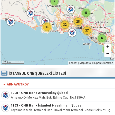
2
5
28
32
11
37
6
+
2
−
20 km
Leaflet
|
Map data ©
OpenStreetMap
İSTANBUL QNB ŞUBELERI LISTESI
▼
ARNAVUTKÖY
1008
-
QNB Bank Arnavutköy Şubesi
Arnavutköy Merkez Mah. Eski Edirne Cad. No:1350/A
1163
-
QNB Bank İstanbul Havalimanı Şubesi
Tayakadın Mah. Terminal Cad. Havalimanı Terminal Binası Blok No:1 İç Kapı No:820544