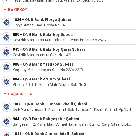
Fevzi Çakmak Mah. Fatih Cad. Atalay Apt. Blok No:80/A
▼
BAKIRKÖY
1034
-
QNB Bank Florya Şubesi
Florya Asfaltı Cad. Florya No:84
889
-
QNB Bank Bakırköy Şubesi
Cevizlik Mah. Fahri Korutürk Cad. Cemal İş Hanı No:26/B
945
-
QNB Bank Bakırköy Çarşı Şubesi
Cevizlik Mah. İstanbul Cad. No:14/1
908
-
QNB Bank Yeşilköy Şubesi
Yeşilköy Mah. İstasyon Cad. No:22/A 22/B
904
-
QNB Bank Atrium Şubesi
Ataköy 7-8-9-10 Kısım Mah. Nilüfer Sok. No:3
▼
BAŞAKŞEHIR
1006
-
QNB Bank Tümsan İkitelli Şubesi
İosb Mah. Tümsan 1. Kısım 3. Bl. Sok. Tümsan 1. Kısım St. 3. Bl. Ap No:15/15
944
-
QNB Bank Bahçeşehir Şubesi
Bahçeşehir 2. Kısım Mah. Ahmet Taner Kışlalı Bul. Kc Çarşı Sitesi E Blok No:1C
1011
-
QNB Bank Siteler İkitelli Şubesi