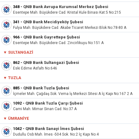
348
-
QNB Bank Avrupa Kurumsal Merkez Şubesi
Esentepe Mah. Büyükdere Cad. Kristal Kule Binası Kat:5 No:215
341
-
QNB Bank Mecidiyeköy Şubesi
Fulya Mah. Büyükdere Cad. Akabe Ticaret Merkezi Blok No:78-80 A
966
-
QNB Bank Gayrettepe Şubesi
Esentepe Mah. Büyükdere Cad. Zincirlikuyu No:151 A
▼ SULTANGAZI
862
-
QNB Bank Sultangazi Şubesi
Eski Edirne Asfaltı No:646
▼
TUZLA
885
-
QNB Bank Tuzla Şubesi
İçmeler Mah. Çağdaş Sok. Vema İş Merkezi Sitesi A İç Kapı No:167 2 A
1092
-
QNB Bank Tuzla Çarşı Şubesi
Cami Mah. Mimar Sinan Cad. No:37 A
▼
ÜMRANIYE
1042
-
QNB Bank Sanayi İmes Şubesi
Dudullu Osb Mah. İmes -504 Sok. No:2 İç Kapı No:4