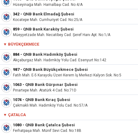
Hüseyinağa Mah. Hamalbaşı Cad. No:4/A
342
-
QNB Bank Elmadağ Şubesi
Kocatepe Mah. Cumhuriyet Cad. No:25/A
859
-
QNB Bank Karaköy Şubesi
Müeyyetzade Mah. Necatibey Cad. Şeref Hanı Apt. No:1/A
▼
BÜYÜKÇEKMECE
884
-
QNB Bank Hadımköy Şubesi
Akçaburgaz Mah. Hadımköy Yolu Cad. Esenyurt No:142
987
-
QNB Bank Büyükçekmece Şubesi
Fatih Mah. E-5 Karayolu Üzeri Kerem İş Merkezi Kalyon Sok. No:5
1063
-
QNB Bank Gürpınar Şubesi
Pınartepe Mah. Atatürk 4 Cad. No:71D
1074
-
QNB Bank Kıraç Şubesi
Çakmaklı Mah. Hadımköy Yolu Cad. No:57/A
▼ ÇATALCA
1080
-
QNB Bank Çatalca Şubesi
Ferhatpaşa Mah. Münif Sevi Cad. No:18B