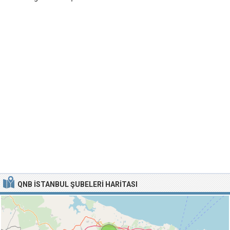
QNB İSTANBUL ŞUBELERI HARITASI