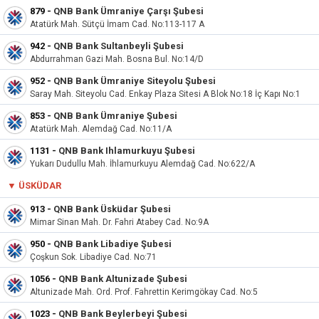
879
-
QNB Bank Ümraniye Çarşı Şubesi
Atatürk Mah. Sütçü İmam Cad. No:113-117 A
942
-
QNB Bank Sultanbeyli Şubesi
Abdurrahman Gazi Mah. Bosna Bul. No:14/D
952
-
QNB Bank Ümraniye Siteyolu Şubesi
Saray Mah. Siteyolu Cad. Enkay Plaza Sitesi A Blok No:18 İç Kapı No:1
853
-
QNB Bank Ümraniye Şubesi
Atatürk Mah. Alemdağ Cad. No:11/A
1131
-
QNB Bank Ihlamurkuyu Şubesi
Yukarı Dudullu Mah. İhlamurkuyu Alemdağ Cad. No:622/A
▼
ÜSKÜDAR
913
-
QNB Bank Üsküdar Şubesi
Mimar Sinan Mah. Dr. Fahri Atabey Cad. No:9A
950
-
QNB Bank Libadiye Şubesi
Çoşkun Sok. Libadiye Cad. No:71
1056
-
QNB Bank Altunizade Şubesi
Altunizade Mah. Ord. Prof. Fahrettin Kerimgökay Cad. No:5
1023
-
QNB Bank Beylerbeyi Şubesi