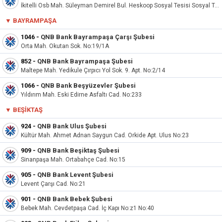
İkitelli Osb Mah. Süleyman Demirel Bul. Heskoop Sosyal Tesisi Sosyal Tesis Blok No:33/3
▼
BAYRAMPAŞA
1046
-
QNB Bank Bayrampaşa Çarşı Şubesi
Orta Mah. Okutan Sok. No:19/1A
852
-
QNB Bank Bayrampaşa Şubesi
Maltepe Mah. Yedikule Çırpıcı Yol Sok. 9. Apt. No:2/14
1066
-
QNB Bank Beşyüzevler Şubesi
Yıldırım Mah. Eski Edirne Asfaltı Cad. No:233
▼
BEŞIKTAŞ
924
-
QNB Bank Ulus Şubesi
Kültür Mah. Ahmet Adnan Saygun Cad. Orkide Apt. Ulus No:23
909
-
QNB Bank Beşiktaş Şubesi
Sinanpaşa Mah. Ortabahçe Cad. No:15
905
-
QNB Bank Levent Şubesi
Levent Çarşı Cad. No:21
901
-
QNB Bank Bebek Şubesi
Bebek Mah. Cevdetpaşa Cad. İç Kapı No:z1 No:40