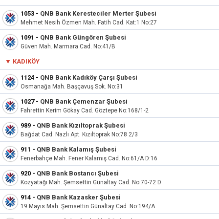
1053
-
QNB Bank Keresteciler Merter Şubesi
Mehmet Nesih Özmen Mah. Fatih Cad. Kat:1 No:27
1091
-
QNB Bank Güngören Şubesi
Güven Mah. Marmara Cad. No:41/B
▼
KADIKÖY
1124
-
QNB Bank Kadıköy Çarşı Şubesi
Osmanağa Mah. Başçavuş Sok. No:31
1027
-
QNB Bank Çemenzar Şubesi
Fahrettin Kerim Gökay Cad. Göztepe No:168/1-2
989
-
QNB Bank Kızıltoprak Şubesi
Bağdat Cad. Nazlı Apt. Kızıltoprak No:78 2/3
911
-
QNB Bank Kalamış Şubesi
Fenerbahçe Mah. Fener Kalamış Cad. No:61/A D:16
920
-
QNB Bank Bostancı Şubesi
Kozyatağı Mah. Şemsettin Günaltay Cad. No:70-72 D
914
-
QNB Bank Kazasker Şubesi
19 Mayıs Mah. Şemsettin Günaltay Cad. No:194/A