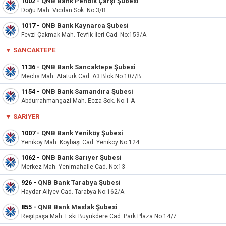
1002
-
QNB Bank Pendik Çarşı Şubesi
Doğu Mah. Vicdan Sok. No:3/B
1017
-
QNB Bank Kaynarca Şubesi
Fevzi Çakmak Mah. Tevfik İleri Cad. No:159/A
▼
SANCAKTEPE
1136
-
QNB Bank Sancaktepe Şubesi
Meclis Mah. Atatürk Cad. A3 Blok No:107/B
1154
-
QNB Bank Samandıra Şubesi
Abdurrahmangazi Mah. Ecza Sok. No:1 A
▼
SARIYER
1007
-
QNB Bank Yeniköy Şubesi
Yeniköy Mah. Köybaşı Cad. Yeniköy No:124
1062
-
QNB Bank Sarıyer Şubesi
Merkez Mah. Yenimahalle Cad. No:13
926
-
QNB Bank Tarabya Şubesi
Haydar Aliyev Cad. Tarabya No:162/A
855
-
QNB Bank Maslak Şubesi
Reşitpaşa Mah. Eski Büyükdere Cad. Park Plaza No:14/7