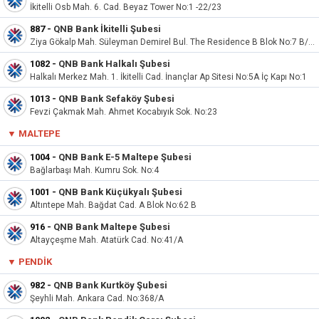
İkitelli Osb Mah. 6. Cad. Beyaz Tower No:1 -22/23
887
-
QNB Bank İkitelli Şubesi
Ziya Gökalp Mah. Süleyman Demirel Bul. The Residence B Blok No:7 B/10
1082
-
QNB Bank Halkalı Şubesi
Halkalı Merkez Mah. 1. İkitelli Cad. İnançlar Ap Sitesi No:5A İç Kapı No:1
1013
-
QNB Bank Sefaköy Şubesi
Fevzi Çakmak Mah. Ahmet Kocabıyık Sok. No:23
▼
MALTEPE
1004
-
QNB Bank E-5 Maltepe Şubesi
Bağlarbaşı Mah. Kumru Sok. No:4
1001
-
QNB Bank Küçükyalı Şubesi
Altıntepe Mah. Bağdat Cad. A Blok No:62 B
916
-
QNB Bank Maltepe Şubesi
Altayçeşme Mah. Atatürk Cad. No:41/A
▼
PENDIK
982
-
QNB Bank Kurtköy Şubesi
Şeyhli Mah. Ankara Cad. No:368/A