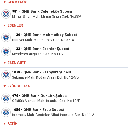
▼ ÇEKMEKÖY
981
-
QNB Bank Çekmeköy Şubesi
Mimar Sinan Mah. Mimar Sinan Cad. No:33A
▼
ESENLER
1130
-
QNB Bank Mahmutbey Şubesi
Hürriyet Mah. Mahmutbey Cad. No:57/A
1133
-
QNB Bank Esenler Şubesi
Menderes Atışalanı Cad. No:11B
▼ ESENYURT
1078
-
QNB Bank Esenyurt Şubesi
Sultaniye Mah. Doğan Araslı Bul. No:124/B
▼
EYÜPSULTAN
974
-
QNB Bank Göktürk Şubesi
Göktürk Merkez Mah. İstanbul Cad. No:10/F
1054
-
QNB Bank Eyüp Şubesi
İslambey Mah. Bestekar Nihat İncekara Sok. No:11 A
▼
FATIH