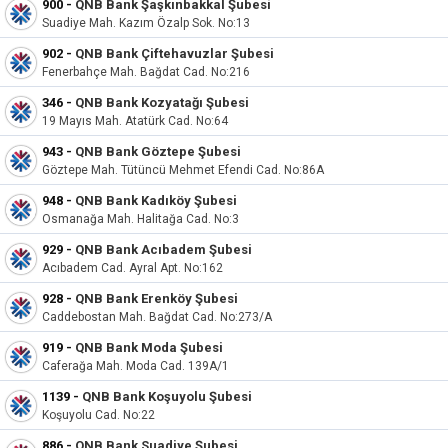
900
-
QNB Bank Şaşkınbakkal Şubesi
Suadiye Mah. Kazım Özalp Sok. No:13
902
-
QNB Bank Çiftehavuzlar Şubesi
Fenerbahçe Mah. Bağdat Cad. No:216
346
-
QNB Bank Kozyatağı Şubesi
19 Mayıs Mah. Atatürk Cad. No:64
943
-
QNB Bank Göztepe Şubesi
Göztepe Mah. Tütüncü Mehmet Efendi Cad. No:86A
948
-
QNB Bank Kadıköy Şubesi
Osmanağa Mah. Halitağa Cad. No:3
929
-
QNB Bank Acıbadem Şubesi
Acıbadem Cad. Ayral Apt. No:162
928
-
QNB Bank Erenköy Şubesi
Caddebostan Mah. Bağdat Cad. No:273/A
919
-
QNB Bank Moda Şubesi
Caferağa Mah. Moda Cad. 139A/1
1139
-
QNB Bank Koşuyolu Şubesi
Koşuyolu Cad. No:22
886
-
QNB Bank Suadiye Şubesi