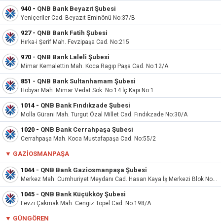
940
-
QNB Bank Beyazıt Şubesi
Yeniçeriler Cad. Beyazıt Eminönü No:37/B
927
-
QNB Bank Fatih Şubesi
Hırka-i Şerif Mah. Fevzipaşa Cad. No:215
970
-
QNB Bank Laleli Şubesi
Mimar Kemalettin Mah. Koca Ragıp Paşa Cad. No:12/A
851
-
QNB Bank Sultanhamam Şubesi
Hobyar Mah. Mimar Vedat Sok. No:14 İç Kapı No:1
1014
-
QNB Bank Fındıkzade Şubesi
Molla Gürani Mah. Turgut Özal Millet Cad. Fındıkzade No:30/A
1020
-
QNB Bank Cerrahpaşa Şubesi
Cerrahpaşa Mah. Koca Mustafapaşa Cad. No:55/2
▼
GAZIOSMANPAŞA
1044
-
QNB Bank Gaziosmanpaşa Şubesi
Merkez Mah. Cumhuriyet Meydanı Cad. Hasan Kaya İş Merkezi Blok No:27A
1045
-
QNB Bank Küçükköy Şubesi
Fevzi Çakmak Mah. Cengiz Topel Cad. No:198/A
▼
GÜNGÖREN