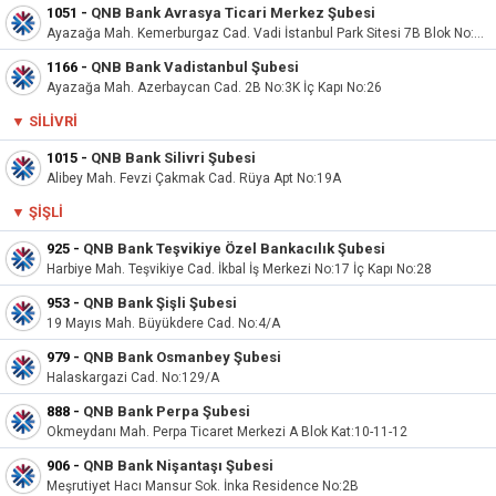
1051
-
QNB Bank Avrasya Ticari Merkez Şubesi
Ayazağa Mah. Kemerburgaz Cad. Vadi İstanbul Park Sitesi 7B Blok No:7C İç Kapı No:20
1166
-
QNB Bank Vadistanbul Şubesi
Ayazağa Mah. Azerbaycan Cad. 2B No:3K İç Kapı No:26
▼ SILIVRI
1015
-
QNB Bank Silivri Şubesi
Alibey Mah. Fevzi Çakmak Cad. Rüya Apt No:19A
▼
ŞIŞLI
925
-
QNB Bank Teşvikiye Özel Bankacılık Şubesi
Harbiye Mah. Teşvikiye Cad. İkbal İş Merkezi No:17 İç Kapı No:28
953
-
QNB Bank Şişli Şubesi
19 Mayıs Mah. Büyükdere Cad. No:4/A
979
-
QNB Bank Osmanbey Şubesi
Halaskargazi Cad. No:129/A
888
-
QNB Bank Perpa Şubesi
Okmeydanı Mah. Perpa Ticaret Merkezi A Blok Kat:10-11-12
906
-
QNB Bank Nişantaşı Şubesi
Meşrutiyet Hacı Mansur Sok. İnka Residence No:2B