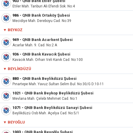
903
-
QNB Bank Etiler Şubesi
Etiler Mah. Tanburi Ali Efendi Sok. No:4
986
-
QNB Bank Ortaköy Şubesi
Mecidiye Mah. Dereboyu Cad. No:39
▼
BEYKOZ
949
-
QNB Bank Acarkent Şubesi
Acarlar Mah. 9. Cad. No:2 A
936
-
QNB Bank Kavacık Şubesi
Kavacık Mah. Orhan Veli Kanık Cad. No:100
▼
BEYLIKDÜZÜ
880
-
QNB Bank Beylikdüzü Şubesi
Pınartepe Mah. Yavuz Sultan Selim Bul. No:30/G D:10-11
1021
-
QNB Bank Beykop Beylikdüzü Şubesi
Mevlana Mah. Çelebi Mehmet Cad. No:1
1071
-
QNB Bank Beylikdüzü Sanayi Şubesi
Beylikdüzü Osb Mah. Açelya Cad. No:5/1
▼
BEYOĞLU
1003
-
QNB Bank Beyoğlu Şubesi