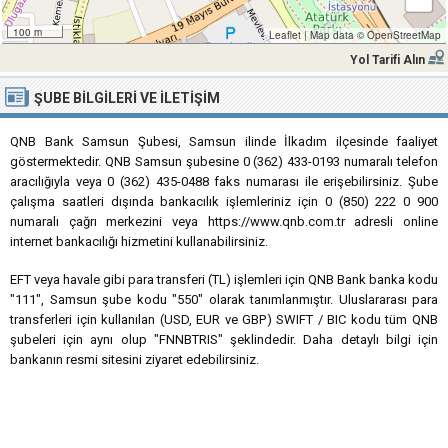
100 m
Leaflet
|
Map data ©
OpenStreetMap
Yol Tarifi Alın
ŞUBE BILGILERI VE İLETIŞIM
QNB Bank Samsun Şubesi, Samsun ilinde İlkadım ilçesinde faaliyet
göstermektedir. QNB Samsun şubesine 0 (362) 433-0193 numaralı telefon
aracılığıyla veya 0 (362) 435-0488 faks numarası ile erişebilirsiniz. Şube
çalışma saatleri dışında bankacılık işlemleriniz için 0 (850) 222 0 900
numaralı çağrı merkezini veya https://www.qnb.com.tr adresli online
internet bankacılığı hizmetini kullanabilirsiniz.
EFT veya havale gibi para transferi (TL) işlemleri için QNB Bank banka kodu
"111", Samsun şube kodu "550" olarak tanımlanmıştır. Uluslararası para
transferleri için kullanılan (USD, EUR ve GBP) SWIFT / BIC kodu tüm QNB
şubeleri için aynı olup "FNNBTRIS" şeklindedir. Daha detaylı bilgi için
bankanın resmi sitesini ziyaret edebilirsiniz.