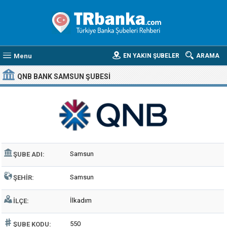
Menu
EN YAKIN ŞUBELER
ARAMA
QNB BANK SAMSUN ŞUBESI
Samsun
ŞUBE ADI:
Samsun
ŞEHIR:
İlkadım
İLÇE:
550
ŞUBE KODU: