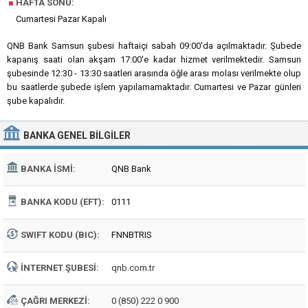
■
HAFTA SONU:
Cumartesi Pazar Kapalı
QNB Bank Samsun şubesi haftaiçi sabah 09:00'da açılmaktadır. Şubede
kapanış saati olan akşam 17:00'e kadar hizmet verilmektedir. Samsun
şubesinde 12:30 - 13:30 saatleri arasında öğle arası molası verilmekte olup
bu saatlerde şubede işlem yapılamamaktadır. Cumartesi ve Pazar günleri
şube kapalıdır.
BANKA
GENEL BILGILER
BANKA İSMI:
QNB Bank
BANKA KODU (EFT):
0111
SWIFT KODU (BIC):
FNNBTRIS
İNTERNET ŞUBESI:
qnb.com.tr
ÇAĞRI MERKEZI:
0 (850) 222 0 900