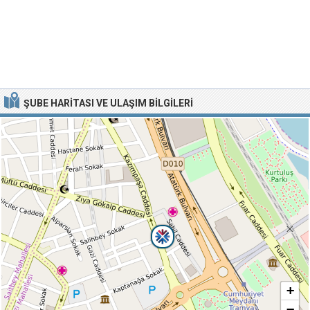
ŞUBE HARITASI VE ULAŞIM BILGILERI
+
−