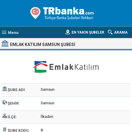
Menu
EN YAKIN ŞUBELER
ARAMA
EMLAK KATILIM SAMSUN ŞUBESI
Samsun
ŞUBE ADI:
Samsun
ŞEHIR:
İlkadım
İLÇE:
8
ŞUBE KODU: