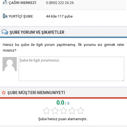
ÇAĞRI MERKEZI:
0 (850) 222 26 26
YURTIÇI ŞUBE:
44 ilde 117 şube
ŞUBE
YORUM VE ŞIKAYETLER
Henüz bu şube ile ilgili yorum yapılmamış. İlk yorumu siz girmek ister
misiniz?
ŞUBE MÜŞTERI MEMNUNIYETI
0.0
/ 5
Şube henüz puan alamamıştır...