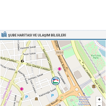
ŞUBE HARITASI VE ULAŞIM BILGILERI
+
−