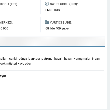
KODU (EFT):
SWIFT KODU (BIC):
FNNBTRIS
MERKEZI:
YURTIÇI ŞUBE:
 0 900
68 ilde 409 şube
llah sanki dünya bankası patronu havalı havalı konuşmalar insanı
n çok müşteri kaybeder
eyin