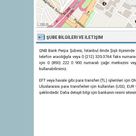
100 m
ŞUBE BILGILERI VE İLETIŞIM
QNB Bank Perpa Şubesi, İstanbul ilinde Şişli ilçesind
telefon aracılığıyla veya 0 (212) 320-3764 faks numarası
için 0 (850) 222 0 900 numaralı çağrı merkezini veya
kullanabilirsiniz.
EFT veya havale gibi para transferi (TL) işlemleri için
Uluslararası para transferleri için kullanılan (USD, 
şeklindedir. Daha detaylı bilgi için bankanın resmi sitesin