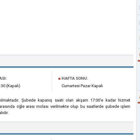
ASI:
■
HAFTA SONU:
:30 (Kapalı)
Cumartesi Pazar Kapalı
ılmaktadır. Şubede kapanış saati olan akşam 17:00'e kadar hizmet
i arasında öğle arası molası verilmekte olup bu saatlerde şubede işlem
ıdır.