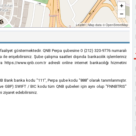
+
−
Leaflet
|
Map data ©
OpenStreetMap
e faaliyet göstermektedir. QNB Perpa şubesine 0 (212) 320-9776 numaralı
 ile erişebilirsiniz. Şube çalışma saatleri dışında bankacılık işlemleriniz
 https://www.qnb.com.tr adresli online internet bankacılığı hizmetini
 QNB Bank banka kodu "111", Perpa şube kodu "888" olarak tanımlanmıştır.
EUR ve GBP) SWIFT / BIC kodu tüm QNB şubeleri için aynı olup "FNNBTRIS"
i ziyaret edebilirsiniz.