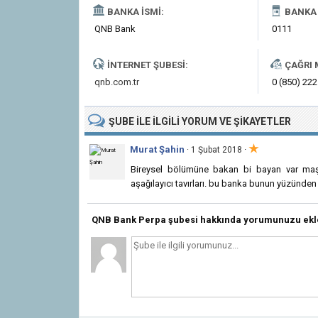
BANKA İSMI:
BANKA 
QNB Bank
0111
İNTERNET ŞUBESI:
ÇAĞRI 
qnb.com.tr
0 (850) 222
ŞUBE
ILE İLGILI
YORUM VE ŞIKAYETLER
★
Murat Şahin
·
· 1 Şubat 2018
Bireysel bölümüne bakan bi bayan var maşa
aşağılayıcı tavırları. bu banka bunun yüzünde
QNB Bank Perpa şubesi hakkında yorumunuzu ekl