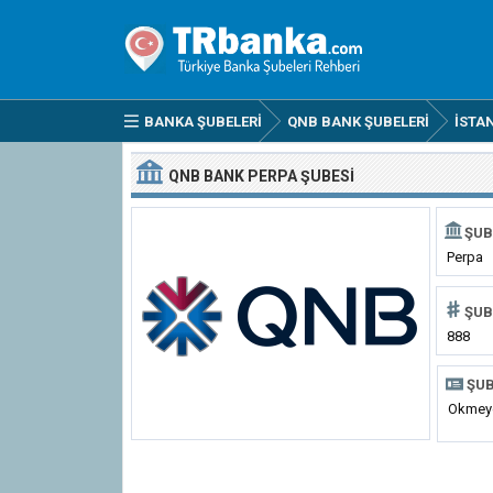
BANKA ŞUBELERI
QNB BANK ŞUBELERI
İSTA
QNB BANK PERPA ŞUBESI
ŞUB
Perpa
ŞUB
888
ŞUB
Okmeyd