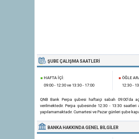
ŞUBE ÇALIŞMA SAATLERI
■
HAFTA İÇI:
■
ÖĞLE AR
09:00 - 12:30 ve 13:30 - 17:00
12:30 - 13
QNB Bank Perpa şubesi haftaiçi sabah 09:00'da aç
verilmektedir. Perpa şubesinde 12:30 - 13:30 saatler
yapılamamaktadır. Cumartesi ve Pazar günleri şube kapal
BANKA
HAKKINDA
GENEL BILGILER