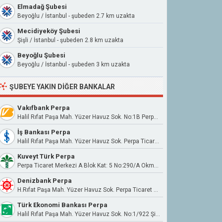
Elmadağ Şubesi
Beyoğlu / İstanbul - şubeden 2.7 km uzakta
Mecidiyeköy Şubesi
Şişli / İstanbul - şubeden 2.8 km uzakta
Beyoğlu Şubesi
Beyoğlu / İstanbul - şubeden 3 km uzakta
ŞUBEYE YAKIN DIĞER BANKALAR
Vakıfbank Perpa
Halil Rıfat Paşa Mah. Yüzer Havuz Sok. No:1B Perpa Ticaret Merkezi B Blok K:8 No:881 Okmeydanı/Şişli/İstanbul
İş Bankası Perpa
Halil Rıfat Paşa Mah. Yüzer Havuz Sok. Perpa Ticaret Merkezi B Blok No:1/1/1211 Şişli
Kuveyt Türk Perpa
Perpa Ticaret Merkezi A Blok Kat: 5 No:290/A Okmeydanı Şişli/İstanbul
Denizbank Perpa
H.Rıfat Paşa Mah. Yüzer Havuz Sok. Perpa Ticaret Merkezi B Blok Kat:5 No:389 Okmeydanı/İstanbul
Türk Ekonomi Bankası Perpa
Halil Rıfat Paşa Mah. Yüzer Havuz Sok. No:1/922 Şişli/İstanbul