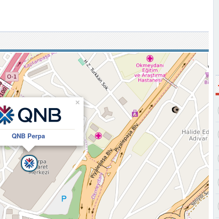
×
QNB Perpa