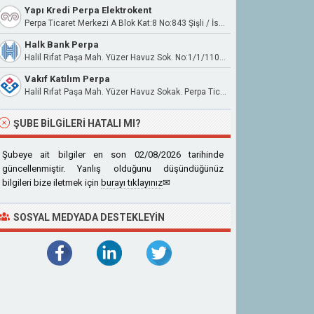
Yapı Kredi Perpa Elektrokent
Perpa Ticaret Merkezi A Blok Kat:8 No:843 Şişli / İstanbul
Halk Bank Perpa
Halil Rıfat Paşa Mah. Yüzer Havuz Sok. No:1/1/1107 Kat:8 34384 Şişli
Vakıf Katılım Perpa
Halil Rıfat Paşa Mah. Yüzer Havuz Sokak. Perpa Ticaret Merkezina Blok No:1 İç Kapı No:922 Şişli/İstanbul
ŞUBE BILGILERI HATALI MI?
Şubeye ait bilgiler en son 02/08/2026 tarihinde
güncellenmiştir. Yanlış olduğunu düşündüğünüz
bilgileri bize iletmek için
burayı tıklayınız
✉
SOSYAL MEDYADA DESTEKLEYIN