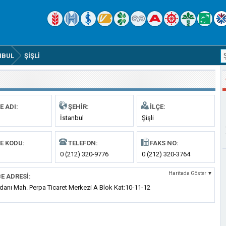
NBUL
ŞIŞLI
E ADI:
ŞEHIR:
İLÇE:
İstanbul
Şişli
E KODU:
TELEFON:
FAKS NO:
0 (212) 320-9776
0 (212) 320-3764
Haritada Göster ▼
E ADRESI:
anı Mah. Perpa Ticaret Merkezi A Blok Kat:10-11-12