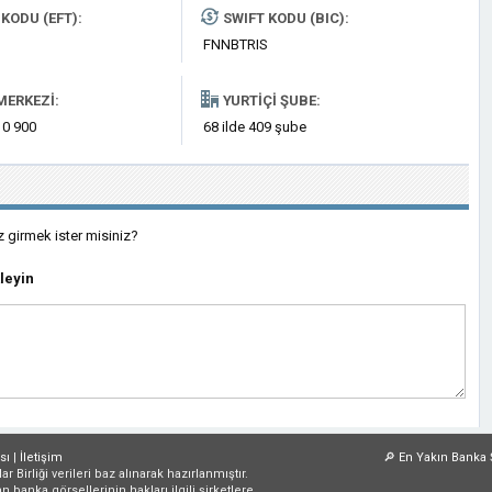
KODU (EFT):
SWIFT KODU (BIC):
FNNBTRIS
MERKEZI:
YURTIÇI ŞUBE:
 0 900
68 ilde 409 şube
z girmek ister misiniz?
leyin
sı
|
İletişim
🔎
En Yakın Banka 
irliği verileri baz alınarak hazırlanmıştır.
an banka görsellerinin hakları ilgili şirketlere