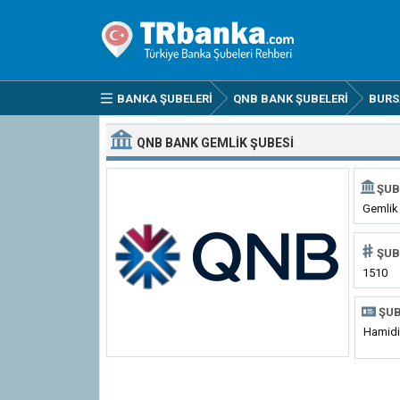
BANKA ŞUBELERI
QNB BANK ŞUBELERI
BURS
QNB BANK GEMLIK ŞUBESI
ŞUB
Gemlik
ŞUB
1510
ŞUB
Hamidi