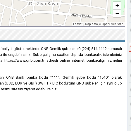
+
−
Leaflet
|
Map data ©
OpenStreetMap
 faaliyet göstermektedir. QNB Gemlik şubesine 0 (224) 514-1112 numaralı
 ile erişebilirsiniz. Şube çalışma saatleri dışında bankacılık işlemleriniz
 https://www.qnb.com.tr adresli online internet bankacılığı hizmetini
ri için QNB Bank banka kodu "111", Gemlik şube kodu "1510" olarak
lanılan (USD, EUR ve GBP) SWIFT / BIC kodu tüm QNB şubeleri için aynı olup
esmi sitesini ziyaret edebilirsiniz.