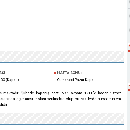
ASI:
■
HAFTA SONU:
:30 (Kapalı)
Cumartesi Pazar Kapalı
çılmaktadır. Şubede kapanış saati olan akşam 17:00'e kadar hizmet
i arasında öğle arası molası verilmekte olup bu saatlerde şubede işlem
ıdır.