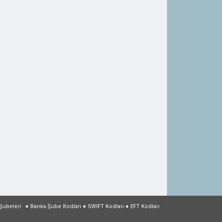
Şubeleri
●
Banka Şube Kodları
●
SWIFT Kodları
●
EFT Kodları