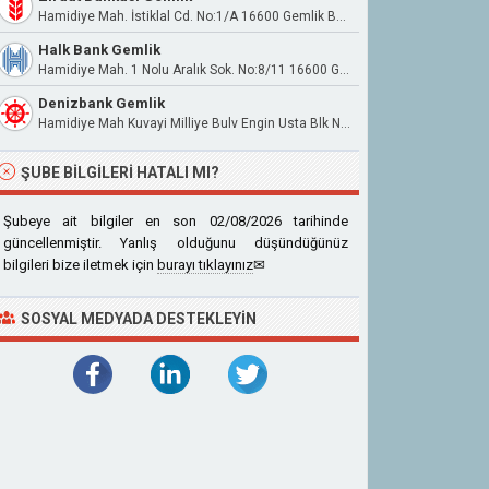
Hamidiye Mah. İstiklal Cd. No:1/A 16600 Gemlik Bursa
Halk Bank Gemlik
Hamidiye Mah. 1 Nolu Aralık Sok. No:8/11 16600 Gemlik
Denizbank Gemlik
Hamidiye Mah Kuvayi Milliye Bulv Engin Usta Blk No:10 İç Kapı No:1 Gemlik Bursa
ŞUBE BILGILERI HATALI MI?
Şubeye ait bilgiler en son 02/08/2026 tarihinde
güncellenmiştir. Yanlış olduğunu düşündüğünüz
bilgileri bize iletmek için
burayı tıklayınız
✉
SOSYAL MEDYADA DESTEKLEYIN