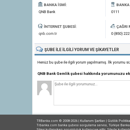
BANKA İSMI:
BANKA 
QNB Bank
0111
İNTERNET ŞUBESI:
ÇAĞRI 
qnb.com.tr
0 (850) 222
ŞUBE
ILE İLGILI
YORUM VE ŞIKAYETLER
Henüz bu şube ile ilgili yorum yapılmamış. İlk yorumu si
QNB Bank Gemlik şubesi hakkında yorumunuzu ek
TRBanka.com © 2008-2026 |
Kullanım Şartları
|
Gizlilik
Politika
Trbanka.com banka şubesi sorgulama servisi, Türkiye Bankalar B
Siteyi kullanırken sorumluluk kullanıcıya aittir. Sitede kullanıl