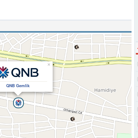
×
QNB Gemlik