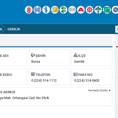
A
GEMLIK
E ADI:
ŞEHIR:
İLÇE:
Bursa
Gemlik
E KODU:
TELEFON:
FAKS NO:
0 (224) 514-1112
0 (224) 514-0603
Haritada Göster ▼
E ADRESI:
ye Mah. Orhangazi Cad. No:39/A