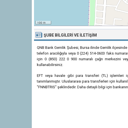
100 m
ŞUBE BILGILERI VE İLETIŞIM
QNB Bank Gemlik Şubesi, Bursa ilinde Gemlik ilçesinde
telefon aracılığıyla veya 0 (224) 514-0603 faks numarası
için 0 (850) 222 0 900 numaralı çağrı merkezini veya
kullanabilirsiniz.
EFT veya havale gibi para transferi (TL) işlemle
tanımlanmıştır. Uluslararası para transferleri için kul
"FNNBTRIS" şeklindedir. Daha detaylı bilgi için bankanın r