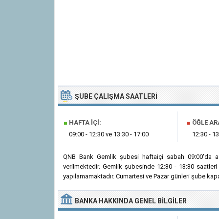
ŞUBE ÇALIŞMA SAATLERI
■
HAFTA İÇI:
■
ÖĞLE AR
09:00 - 12:30 ve 13:30 - 17:00
12:30 - 13
QNB Bank Gemlik şubesi haftaiçi sabah 09:00'da a
verilmektedir. Gemlik şubesinde 12:30 - 13:30 saatler
yapılamamaktadır. Cumartesi ve Pazar günleri şube kapal
BANKA
HAKKINDA
GENEL BILGILER