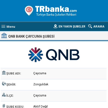
Menu
EN YAKIN ŞUBELER
ARAMA
QNB BANK ÇAYCUMA ŞUBESI
Çaycuma
ŞUBE ADI:
Zonguldak
ŞEHIR:
Çaycuma
İLÇE:
Aktif Değil
ŞUBE KODU: