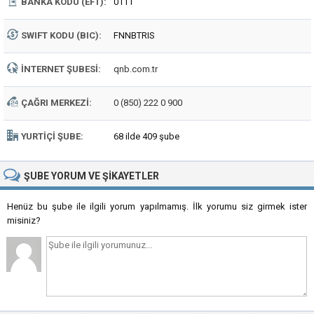
BANKA KODU (EFT):
0111
SWIFT KODU (BIC):
FNNBTRIS
İNTERNET ŞUBESI:
qnb.com.tr
ÇAĞRI MERKEZI:
0 (850) 222 0 900
YURTIÇI ŞUBE:
68 ilde 409 şube
ŞUBE
YORUM VE ŞIKAYETLER
Henüz bu şube ile ilgili yorum yapılmamış. İlk yorumu siz girmek ister
misiniz?