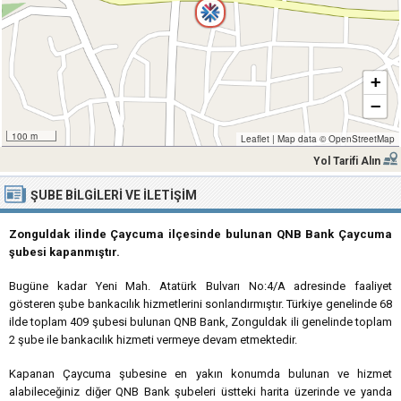
+
−
100 m
Leaflet
|
Map data ©
OpenStreetMap
Yol Tarifi Alın
ŞUBE BILGILERI VE İLETIŞIM
Zonguldak ilinde Çaycuma ilçesinde bulunan QNB Bank Çaycuma
şubesi kapanmıştır.
Bugüne kadar Yeni Mah. Atatürk Bulvarı No:4/A adresinde faaliyet
gösteren şube bankacılık hizmetlerini sonlandırmıştır. Türkiye genelinde 68
ilde toplam 409 şubesi bulunan QNB Bank, Zonguldak ili genelinde toplam
2 şube ile bankacılık hizmeti vermeye devam etmektedir.
Kapanan Çaycuma şubesine en yakın konumda bulunan ve hizmet
alabileceğiniz diğer QNB Bank şubeleri üstteki harita üzerinde ve yanda