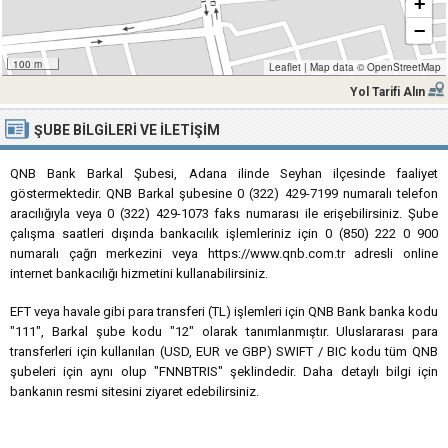
+
−
100 m
Leaflet
|
Map data ©
OpenStreetMap
Yol Tarifi Alın
ŞUBE BILGILERI VE İLETIŞIM
QNB Bank Barkal Şubesi, Adana ilinde Seyhan ilçesinde faaliyet
göstermektedir. QNB Barkal şubesine 0 (322) 429-7199 numaralı telefon
aracılığıyla veya 0 (322) 429-1073 faks numarası ile erişebilirsiniz. Şube
çalışma saatleri dışında bankacılık işlemleriniz için 0 (850) 222 0 900
numaralı çağrı merkezini veya https://www.qnb.com.tr adresli online
internet bankacılığı hizmetini kullanabilirsiniz.
EFT veya havale gibi para transferi (TL) işlemleri için QNB Bank banka kodu
"111", Barkal şube kodu "12" olarak tanımlanmıştır. Uluslararası para
transferleri için kullanılan (USD, EUR ve GBP) SWIFT / BIC kodu tüm QNB
şubeleri için aynı olup "FNNBTRIS" şeklindedir. Daha detaylı bilgi için
bankanın resmi sitesini ziyaret edebilirsiniz.