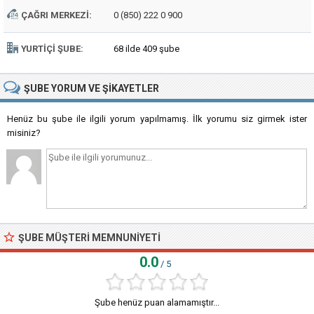
ÇAĞRI MERKEZI:
0 (850) 222 0 900
YURTIÇI ŞUBE:
68 ilde 409 şube
ŞUBE
YORUM VE ŞIKAYETLER
Henüz bu şube ile ilgili yorum yapılmamış. İlk yorumu siz girmek ister
misiniz?
ŞUBE MÜŞTERI MEMNUNIYETI
0.0
/ 5
Şube henüz puan alamamıştır...