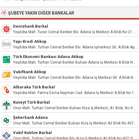
ŞUBEYE YAKIN DIĞER BANKALAR
Denizbank Barkal
Yeşiloba Mah. Turan Cemal Beriker Blv. Adana İş Merkezi A Blok No:21 Seyhan/A
Yapı Kredi Atikop
Yeşiloba Mah. Turhan Cemal Beriker Blv. Adana İşmerkezi Sit. A Blok Apt. No:443 C Seyhan / Adana
Türk Ekonomi Bankası Adana Atikop
Yeşiloba Mah. Turhan Cemal Beriker Bulvarı Adana İş Merkezi A Blok No:443/E Seyhan/Adana
Vakıfbank Atikop
Yeşiloba Mah. Turhan Cemal Beriker Blv. Adana İş Merkezi Sit. A Blok No:443 A Seyhan/Adana
Albaraka Türk Barkal
Yeşiloba Mah. Fatma Esma Nayman Cad. Adana İş Merkezi A Blok No:1A 01100
Kuveyt Türk Barkal
Onur Mah. Turhan Cemal Beriker Bulvarı Kiza İş Merkezi, A1 Blok, No:437/4A Seyhan/Adana
Şekerbank Adana
Onur Mah. Turhal Cemal Beriker Bulvarı Kiza İş Merkezi A2 Blok No:437/38 Seyhan/Adana
Vakıf Katılım Barkal
Onur Mah. Turhan Cemal Beriker Blv. Kıza İş Merkezi A2 Blok No:437/3C Seyhan - Adana