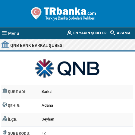
Menu
EN YAKIN ŞUBELER
ARAMA
QNB BANK BARKAL ŞUBESI
Barkal
ŞUBE ADI:
Adana
ŞEHIR:
Seyhan
İLÇE:
12
ŞUBE KODU: