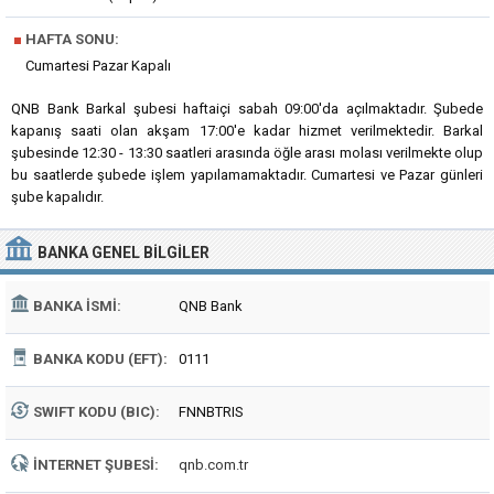
■
HAFTA SONU:
Cumartesi Pazar Kapalı
QNB Bank Barkal şubesi haftaiçi sabah 09:00'da açılmaktadır. Şubede
kapanış saati olan akşam 17:00'e kadar hizmet verilmektedir. Barkal
şubesinde 12:30 - 13:30 saatleri arasında öğle arası molası verilmekte olup
bu saatlerde şubede işlem yapılamamaktadır. Cumartesi ve Pazar günleri
şube kapalıdır.
BANKA
GENEL BILGILER
BANKA İSMI:
QNB Bank
BANKA KODU (EFT):
0111
SWIFT KODU (BIC):
FNNBTRIS
İNTERNET ŞUBESI:
qnb.com.tr