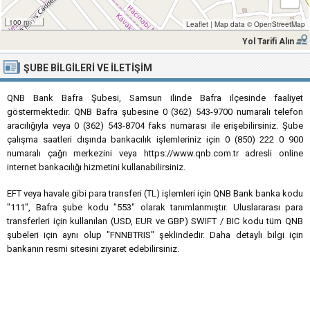
100 m
Leaflet
|
Map data ©
OpenStreetMap
Yol Tarifi Alın
ŞUBE BILGILERI VE İLETIŞIM
QNB Bank Bafra Şubesi, Samsun ilinde Bafra ilçesinde faaliyet
göstermektedir. QNB Bafra şubesine 0 (362) 543-9700 numaralı telefon
aracılığıyla veya 0 (362) 543-8704 faks numarası ile erişebilirsiniz. Şube
çalışma saatleri dışında bankacılık işlemleriniz için 0 (850) 222 0 900
numaralı çağrı merkezini veya https://www.qnb.com.tr adresli online
internet bankacılığı hizmetini kullanabilirsiniz.
EFT veya havale gibi para transferi (TL) işlemleri için QNB Bank banka kodu
"111", Bafra şube kodu "553" olarak tanımlanmıştır. Uluslararası para
transferleri için kullanılan (USD, EUR ve GBP) SWIFT / BIC kodu tüm QNB
şubeleri için aynı olup "FNNBTRIS" şeklindedir. Daha detaylı bilgi için
bankanın resmi sitesini ziyaret edebilirsiniz.