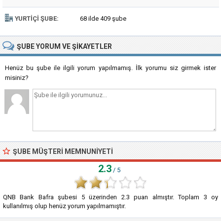
YURTIÇI ŞUBE:
68 ilde 409 şube
ŞUBE
YORUM VE ŞIKAYETLER
Henüz bu şube ile ilgili yorum yapılmamış. İlk yorumu siz girmek ister
misiniz?
ŞUBE MÜŞTERI MEMNUNIYETI
2.3
/ 5
QNB Bank Bafra şubesi
5
üzerinden
2.3
puan almıştır. Toplam
3
oy
kullanılmış olup henüz yorum yapılmamıştır.