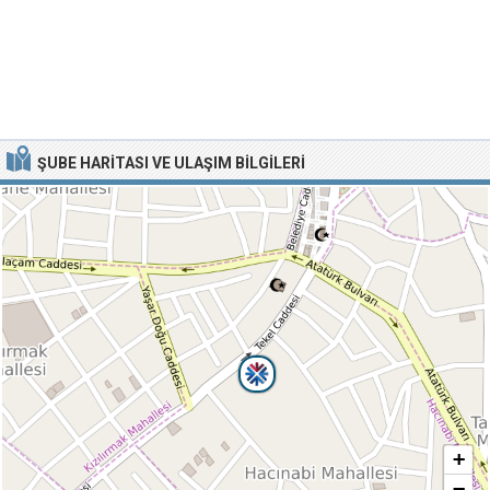
ŞUBE HARITASI VE ULAŞIM BILGILERI
+
−