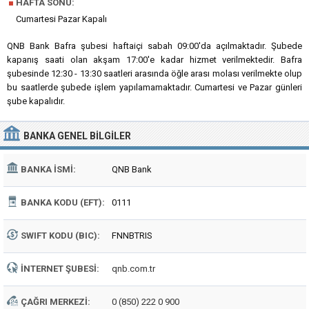
■
HAFTA SONU:
Cumartesi Pazar Kapalı
QNB Bank Bafra şubesi haftaiçi sabah 09:00'da açılmaktadır. Şubede
kapanış saati olan akşam 17:00'e kadar hizmet verilmektedir. Bafra
şubesinde 12:30 - 13:30 saatleri arasında öğle arası molası verilmekte olup
bu saatlerde şubede işlem yapılamamaktadır. Cumartesi ve Pazar günleri
şube kapalıdır.
BANKA
GENEL BILGILER
BANKA İSMI:
QNB Bank
BANKA KODU (EFT):
0111
SWIFT KODU (BIC):
FNNBTRIS
İNTERNET ŞUBESI:
qnb.com.tr
ÇAĞRI MERKEZI:
0 (850) 222 0 900