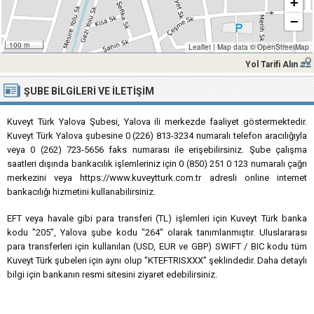
+
−
100 m
Leaflet
|
Map data ©
OpenStreetMap
Yol Tarifi Alın
ŞUBE BILGILERI VE İLETIŞIM
Kuveyt Türk Yalova Şubesi, Yalova ili merkezde faaliyet göstermektedir.
Kuveyt Türk Yalova şubesine 0 (226) 813-3234 numaralı telefon aracılığıyla
veya 0 (262) 723-5656 faks numarası ile erişebilirsiniz. Şube çalışma
saatleri dışında bankacılık işlemleriniz için 0 (850) 251 0 123 numaralı çağrı
merkezini veya https://www.kuveytturk.com.tr adresli online internet
bankacılığı hizmetini kullanabilirsiniz.
EFT veya havale gibi para transferi (TL) işlemleri için Kuveyt Türk banka
kodu "205", Yalova şube kodu "264" olarak tanımlanmıştır. Uluslararası
para transferleri için kullanılan (USD, EUR ve GBP) SWIFT / BIC kodu tüm
Kuveyt Türk şubeleri için aynı olup "KTEFTRISXXX" şeklindedir. Daha detaylı
bilgi için bankanın resmi sitesini ziyaret edebilirsiniz.