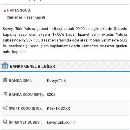
■
HAFTA SONU:
Cumartesi Pazar Kapalı
Kuveyt Türk Yalova şubesi haftaiçi sabah 09:00'da açılmaktadır. Şubede
kapanış saati olan akşam 17:00'e kadar hizmet verilmektedir. Yalova
şubesinde 12:30 - 13:30 saatleri arasında öğle arası molası verilmekte olup
bu saatlerde şubede işlem yapılamamaktadır. Cumartesi ve Pazar günleri
şube kapalıdır.
BANKA
GENEL BILGILER
BANKA İSMI:
Kuveyt Türk
BANKA KODU (EFT):
0205
SWIFT KODU (BIC):
KTEFTRISXXX
İNTERNET ŞUBESI:
kuveytturk.com.tr