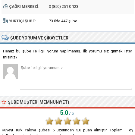
ÇAĞRI MERKEZI:
0 (850) 251 0 123
YURTIÇI ŞUBE:
73 ilde 447 şube
ŞUBE
YORUM VE ŞIKAYETLER
Henüz bu şube ile ilgili yorum yapılmamış. İlk yorumu siz girmek ister
misiniz?
ŞUBE MÜŞTERI MEMNUNIYETI
5.0
/ 5
Kuveyt Türk Yalova şubesi
5
üzerinden
5.0
puan almıştır. Toplam
1
oy