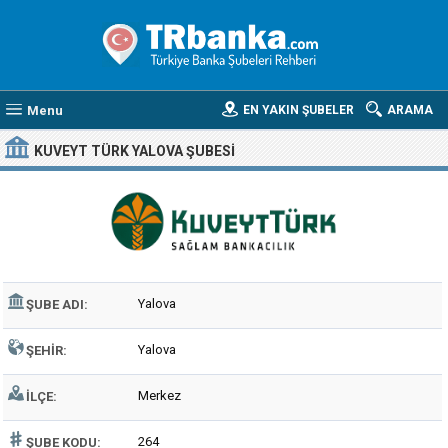
Menu
EN YAKIN ŞUBELER
ARAMA
KUVEYT TÜRK YALOVA ŞUBESI
Yalova
ŞUBE ADI:
Yalova
ŞEHIR:
Merkez
İLÇE:
264
ŞUBE KODU: