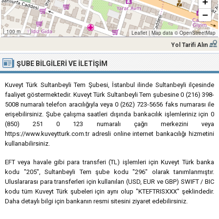
+
−
100 m
Leaflet
|
Map data ©
OpenStreetMap
Yol Tarifi Alın
ŞUBE BILGILERI VE İLETIŞIM
Kuveyt Türk Sultanbeyli Tem Şubesi, İstanbul ilinde Sultanbeyli ilçesinde
faaliyet göstermektedir. Kuveyt Türk Sultanbeyli Tem şubesine 0 (216) 398-
5008 numaralı telefon aracılığıyla veya 0 (262) 723-5656 faks numarası ile
erişebilirsiniz. Şube çalışma saatleri dışında bankacılık işlemleriniz için 0
(850) 251 0 123 numaralı çağrı merkezini veya
https://www.kuveytturk.com.tr adresli online internet bankacılığı hizmetini
kullanabilirsiniz.
EFT veya havale gibi para transferi (TL) işlemleri için Kuveyt Türk banka
kodu "205", Sultanbeyli Tem şube kodu "296" olarak tanımlanmıştır.
Uluslararası para transferleri için kullanılan (USD, EUR ve GBP) SWIFT / BIC
kodu tüm Kuveyt Türk şubeleri için aynı olup "KTEFTRISXXX" şeklindedir.
Daha detaylı bilgi için bankanın resmi sitesini ziyaret edebilirsiniz.