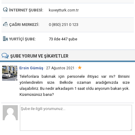
İNTERNET ŞUBESI:
kuveytturk.com.tr
ÇAĞRI MERKEZI:
0 (850) 251 0 123
YURTIÇI ŞUBE:
73 ilde 447 şube
ŞUBE
YORUM VE ŞIKAYETLER
★
Ersin Gümüş
·
· 27 Ağustos 2021
Telefonlara bakmak için personele ihtiyac var mı? Birisini
yönlendirelim size. Belkide ozaman aradığımızda size
ulaşabiliriz. Bu nedir arkadaşım 1 saat oldu arıyorum bakan yok.
Küsmüsünüz bana?