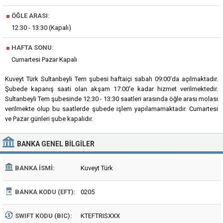
■
ÖĞLE ARASI:
12:30 - 13:30 (Kapalı)
■
HAFTA SONU:
Cumartesi Pazar Kapalı
Kuveyt Türk Sultanbeyli Tem şubesi haftaiçi sabah 09:00'da açılmaktadır.
Şubede kapanış saati olan akşam 17:00'e kadar hizmet verilmektedir.
Sultanbeyli Tem şubesinde 12:30 - 13:30 saatleri arasında öğle arası molası
verilmekte olup bu saatlerde şubede işlem yapılamamaktadır. Cumartesi
ve Pazar günleri şube kapalıdır.
BANKA
GENEL BILGILER
BANKA İSMI:
Kuveyt Türk
BANKA KODU (EFT):
0205
SWIFT KODU (BIC):
KTEFTRISXXX