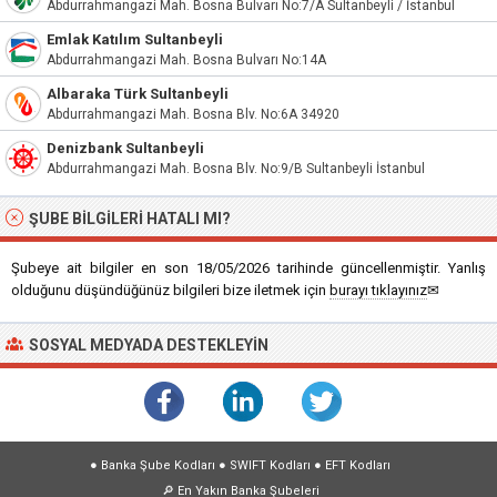
Abdurrahmangazi Mah. Bosna Bulvarı No:7/A Sultanbeyli / İstanbul
Emlak Katılım Sultanbeyli
Abdurrahmangazi Mah. Bosna Bulvarı No:14A
Albaraka Türk Sultanbeyli
Abdurrahmangazi Mah. Bosna Blv. No:6A 34920
Denizbank Sultanbeyli
Abdurrahmangazi Mah. Bosna Blv. No:9/B Sultanbeyli İstanbul
ŞUBE BILGILERI HATALI MI?
Şubeye ait bilgiler en son 18/05/2026 tarihinde güncellenmiştir. Yanlış
olduğunu düşündüğünüz bilgileri bize iletmek için
burayı tıklayınız
✉
SOSYAL MEDYADA DESTEKLEYIN
●
Banka Şube Kodları
●
SWIFT Kodları
●
EFT Kodları
🔎
En Yakın Banka Şubeleri