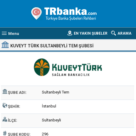
Menu
EN YAKIN ŞUBELER
ARAMA
KUVEYT TÜRK SULTANBEYLI TEM ŞUBESI
Sultanbeyli Tem
ŞUBE ADI:
İstanbul
ŞEHIR:
Sultanbeyli
İLÇE:
296
ŞUBE KODU: